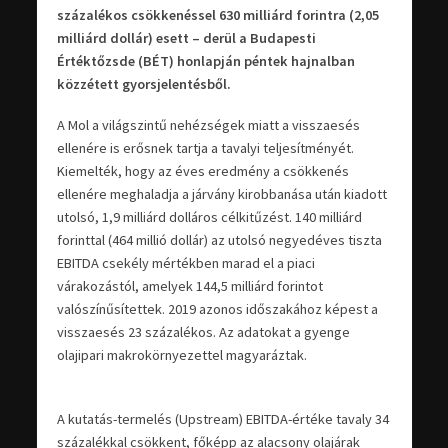
százalékos csökkenéssel 630 milliárd forintra (2,05
milliárd dollár) esett – derül a Budapesti
Értéktőzsde (BÉT) honlapján péntek hajnalban
közzétett gyorsjelentésből.
A Mol a világszintű nehézségek miatt a visszaesés
ellenére is erősnek tartja a tavalyi teljesítményét.
Kiemelték, hogy az éves eredmény a csökkenés
ellenére meghaladja a járvány kirobbanása után kiadott
utolsó, 1,9 milliárd dolláros célkitűzést. 140 milliárd
forinttal (464 millió dollár) az utolsó negyedéves tiszta
EBITDA csekély mértékben marad el a piaci
várakozástól, amelyek 144,5 milliárd forintot
valószínűsítettek. 2019 azonos időszakához képest a
visszaesés 23 százalékos. Az adatokat a gyenge
olajipari makrokörnyezettel magyaráztak.
A kutatás-termelés (Upstream) EBITDA-értéke tavaly 34
százalékkal csökkent, főképp az alacsony olajárak