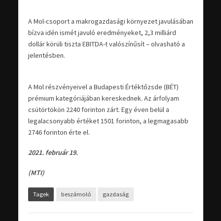
A Mol-csoport a makrogazdasági környezet javulásában
bízva idén ismét javuló eredményeket, 2,3 milliárd
dollár körüli tiszta EBITDA-t valószínűsít – olvasható a
jelentésben.
A Mol részvényeivel a Budapesti Értéktőzsde (BÉT)
prémium kategóriájában kereskednek. Az árfolyam
csütörtökön 2240 forinton zárt. Egy éven belül a
legalacsonyabb értéket 1501 forinton, a legmagasabb
2746 forinton érte el.
2021. február 19.
(MTI)
Tagek
beszámoló
gazdaság