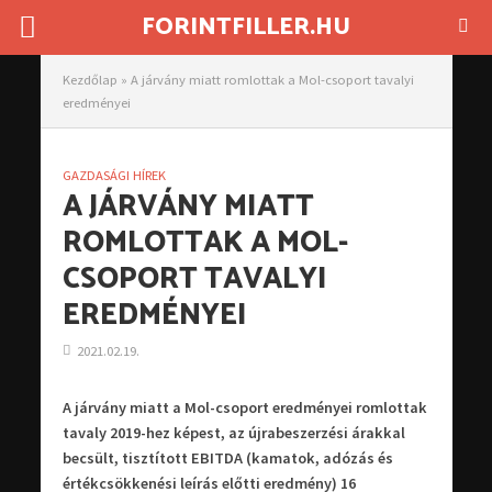
FORINTFILLER.HU
Kezdőlap
»
A járvány miatt romlottak a Mol-csoport tavalyi
eredményei
GAZDASÁGI HÍREK
A JÁRVÁNY MIATT
ROMLOTTAK A MOL-
CSOPORT TAVALYI
EREDMÉNYEI
2021.02.19.
A járvány miatt a Mol-csoport eredményei romlottak
tavaly 2019-hez képest, az újrabeszerzési árakkal
becsült, tisztított EBITDA (kamatok, adózás és
értékcsökkenési leírás előtti eredmény) 16