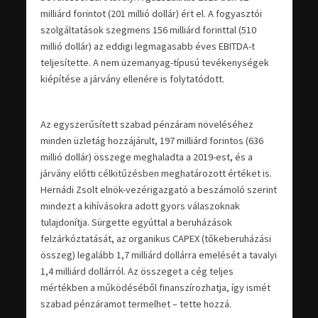
milliárd forintot (201 millió dollár) ért el. A fogyasztói
szolgáltatások szegmens 156 milliárd forinttal (510
millió dollár) az eddigi legmagasabb éves EBITDA-t
teljesítette. A nem üzemanyag-típusú tevékenységek
kiépítése a járvány ellenére is folytatódott.
Az egyszerűsített szabad pénzáram növeléséhez
minden üzletág hozzájárult, 197 milliárd forintos (636
millió dollár) összege meghaladta a 2019-est, és a
járvány előtti célkitűzésben meghatározott értéket is.
Hernádi Zsolt elnök-vezérigazgató a beszámoló szerint
mindezt a kihívásokra adott gyors válaszoknak
tulajdonítja. Sürgette egyúttal a beruházások
felzárkóztatását, az organikus CAPEX (tőkeberuházási
összeg) legalább 1,7 milliárd dollárra emelését a tavalyi
1,4 milliárd dollárról. Az összeget a cég teljes
mértékben a működéséből finanszírozhatja, így ismét
szabad pénzáramot termelhet – tette hozzá.