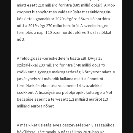
miatt esett 210 milliárd forintra (689 millió dollár). A Mol-
csoport bizonyított és valószínűsített szénhidrogén-
készlete ugyanakkor 2020 végére 364 millió hordóra
nőtt a 2019 végi 270 millió hordóról. A szénhidrogén-
termelés a napi 120 ezer hordót elérve 8 százalékkal
nőtt.
A feldolgozás-kereskedelem tiszta EBITDA-ja 15
százalékkal 299 milliárd forintra (740 millió dollárt)
csökkent a gyenge makrogazdasági környezet miatt. A
járványhelyzet második hulláma miatt a finomítói
termékek értékesítési volumene 14 százalékkal
csökkent. A tiszaújvárosi poliolprojekt költsége a Mol
becslése szerint a tervezett 1,2 milliárd euróról 1,3
milliárd euróra nőhet.
A másik két üzletág éves összevetésben 8 százalékos
bővüléssel zárt tavaly. A gázszállítás 2020-ban 62