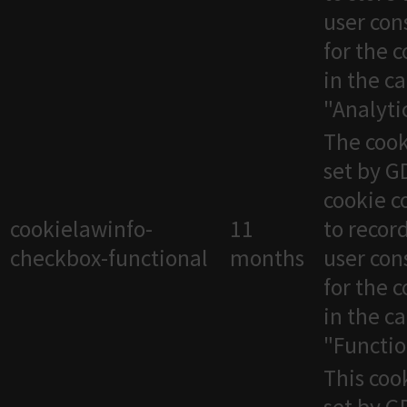
user con
for the 
in the c
"Analytic
The cook
set by 
cookie c
cookielawinfo-
11
to recor
checkbox-functional
months
user con
for the 
in the c
"Functio
This cook