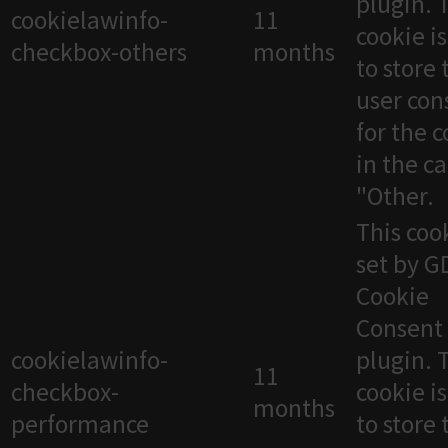
plugin. 
cookielawinfo-
11
cookie i
checkbox-others
months
to store 
user con
for the 
in the c
"Other.
This cook
set by 
Cookie
Consent
cookielawinfo-
plugin. 
11
checkbox-
cookie i
months
performance
to store 