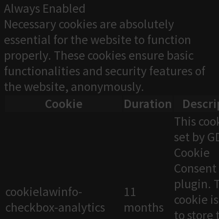
Always Enabled
Necessary cookies are absolutely
essential for the website to function
properly. These cookies ensure basic
functionalities and security features of
the website, anonymously.
Cookie
Duration
Descri
This cook
set by 
Cookie
Consent
plugin. 
cookielawinfo-
11
cookie i
checkbox-analytics
months
to store 