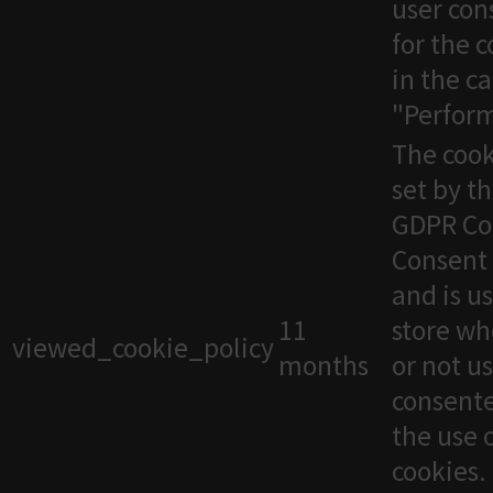
user con
for the 
in the c
"Perfor
The cook
set by t
GDPR Co
Consent 
and is u
11
store wh
viewed_cookie_policy
months
or not u
consente
the use 
cookies. 