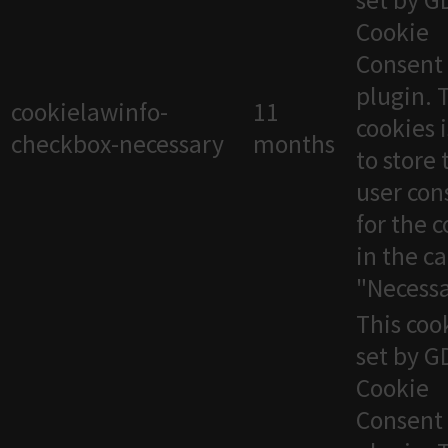
set by 
Cookie
Consent
plugin. 
cookielawinfo-
11
cookies 
checkbox-necessary
months
to store 
user con
for the 
in the c
"Necessa
This cook
set by 
Cookie
Consent