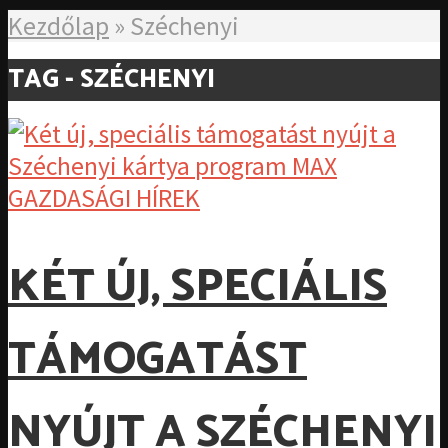
Kezdőlap
»
Széchenyi
TAG - SZÉCHENYI
GAZDASÁGI HÍREK
KÉT ÚJ, SPECIÁLIS
TÁMOGATÁST
NYÚJT A SZÉCHENYI