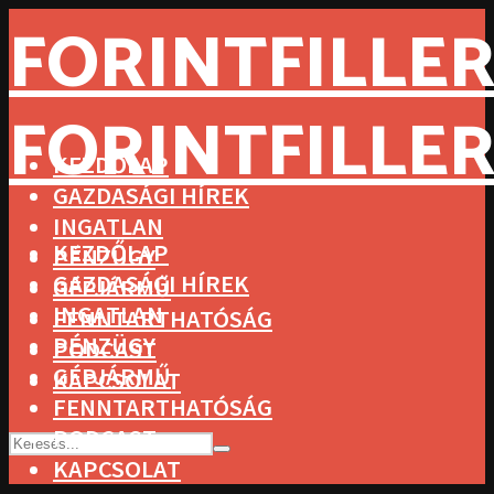
FORINTFILLER
FORINTFILLER
KEZDŐLAP
GAZDASÁGI HÍREK
INGATLAN
KEZDŐLAP
PÉNZÜGY
GAZDASÁGI HÍREK
GÉPJÁRMŰ
INGATLAN
FENNTARTHATÓSÁG
PÉNZÜGY
PODCAST
GÉPJÁRMŰ
KAPCSOLAT
FENNTARTHATÓSÁG
PODCAST
KAPCSOLAT