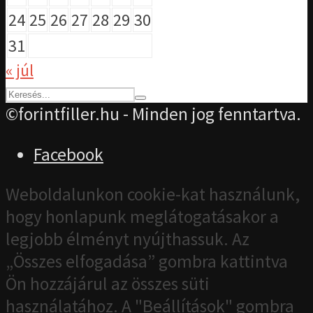
24
25
26
27
28
29
30
31
« júl
©forintfiller.hu - Minden jog fenntartva.
Facebook
Weboldalunkon cookie-kat használunk,
hogy honlapunk meglátogatásakor a
legjobb élményt nyújthassuk. Az
„Összes elfogadása” gombra kattintva
Ön hozzájárul az összes süti
használatához. A "Beállítások" gombra