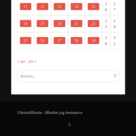
1
1
11
12
13
14
15
6
7
2
2
18
19
20
21
22
3
4
3
3
25
26
27
28
29
0
1
« ápr
jún »
©forintfiller.hu - Minden jog fenntartva.