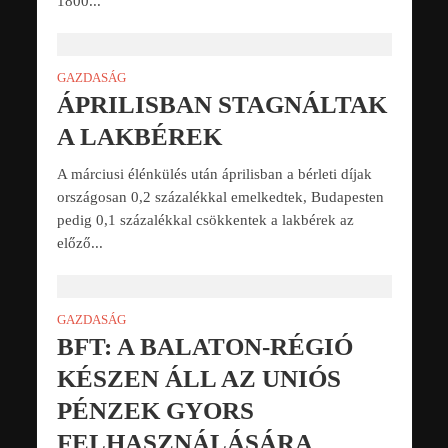
1800...
GAZDASÁG
ÁPRILISBAN STAGNÁLTAK
A LAKBÉREK
A márciusi élénkülés után áprilisban a bérleti díjak
országosan 0,2 százalékkal emelkedtek, Budapesten
pedig 0,1 százalékkal csökkentek a lakbérek az
előző...
GAZDASÁG
BFT: A BALATON-RÉGIÓ
KÉSZEN ÁLL AZ UNIÓS
PÉNZEK GYORS
FELHASZNÁLÁSÁRA