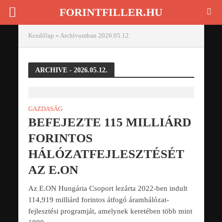
FORINTFILLER.HU
Kezdőlap
»
Archívumban 2026.05.12.
ARCHIVE - 2026.05.12.
GAZDASÁG
BEFEJEZTE 115 MILLIÁRD
FORINTOS
HÁLÓZATFEJLESZTÉSÉT
AZ E.ON
Az E.ON Hungária Csoport lezárta 2022-ben indult
114,919 milliárd forintos átfogó áramhálózat-
fejlesztési programját, amelynek keretében több mint