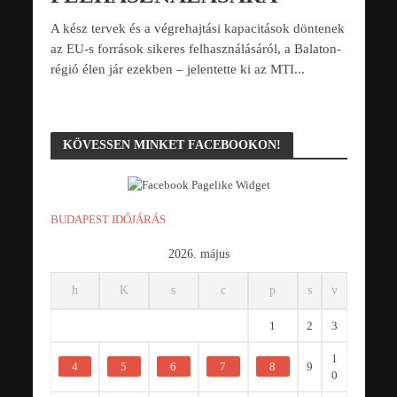
A kész tervek és a végrehajtási kapacitások döntenek
az EU-s források sikeres felhasználásáról, a Balaton-
régió élen jár ezekben – jelentette ki az MTI...
KÖVESSEN MINKET FACEBOOKON!
BUDAPEST IDŐJÁRÁS
2026. május
h
K
s
c
p
s
v
1
2
3
1
4
5
6
7
8
9
0