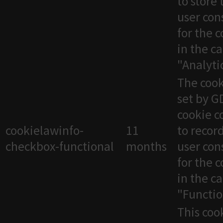
to store 
user con
for the 
in the c
"Analytic
The cook
set by 
cookie c
cookielawinfo-
11
to recor
checkbox-functional
months
user con
for the 
in the c
"Functio
This cook