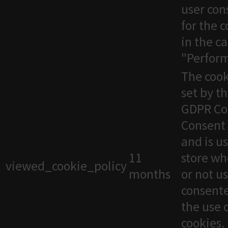
user con
for the 
in the c
"Perfor
The cook
set by t
GDPR Co
Consent 
and is u
11
store wh
viewed_cookie_policy
months
or not u
consente
the use 
cookies. 