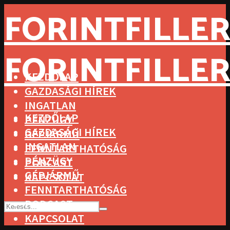
FORINTFILLER
FORINTFILLER
KEZDŐLAP
GAZDASÁGI HÍREK
INGATLAN
KEZDŐLAP
PÉNZÜGY
GAZDASÁGI HÍREK
GÉPJÁRMŰ
INGATLAN
FENNTARTHATÓSÁG
PÉNZÜGY
PODCAST
GÉPJÁRMŰ
KAPCSOLAT
FENNTARTHATÓSÁG
PODCAST
KAPCSOLAT