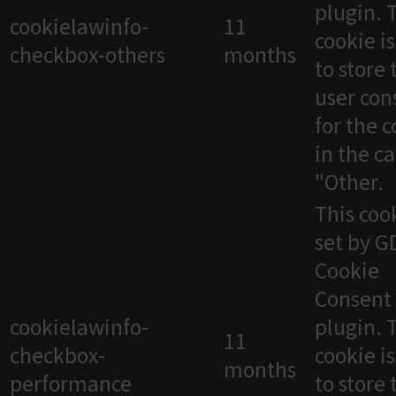
plugin. 
cookielawinfo-
11
cookie i
checkbox-others
months
to store 
user con
for the 
in the c
"Other.
This cook
set by 
Cookie
Consent
cookielawinfo-
plugin. 
11
checkbox-
cookie i
months
performance
to store 