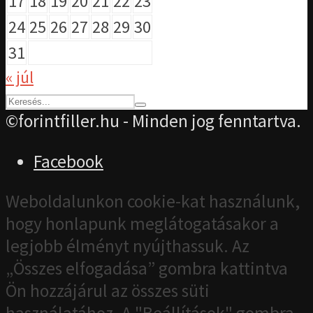
17
18
19
20
21
22
23
24
25
26
27
28
29
30
31
« júl
©forintfiller.hu - Minden jog fenntartva.
Facebook
Weboldalunkon cookie-kat használunk,
hogy honlapunk meglátogatásakor a
legjobb élményt nyújthassuk. Az
„Összes elfogadása” gombra kattintva
Ön hozzájárul az összes süti