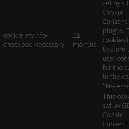
set by 
Cookie
Consent
plugin. 
cookielawinfo-
11
cookies 
checkbox-necessary
months
to store 
user con
for the 
in the c
"Necessa
This cook
set by 
Cookie
Consent