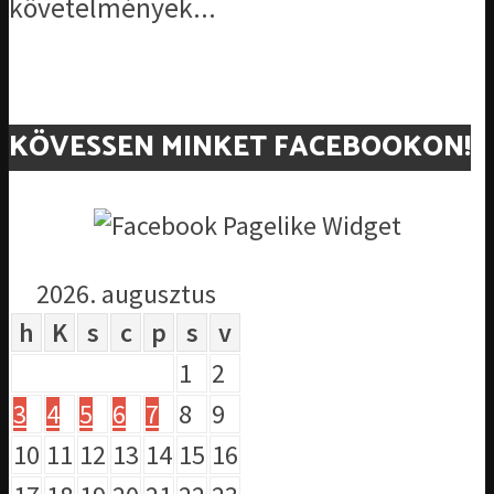
követelmények...
KÖVESSEN MINKET FACEBOOKON!
2026. augusztus
h
K
s
c
p
s
v
1
2
3
4
5
6
7
8
9
10
11
12
13
14
15
16