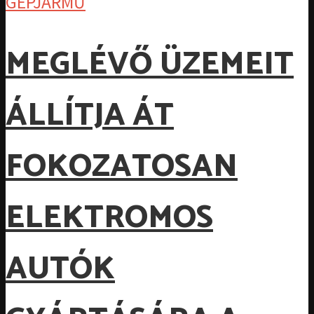
GÉPJÁRMŰ
MEGLÉVŐ ÜZEMEIT
ÁLLÍTJA ÁT
FOKOZATOSAN
ELEKTROMOS
AUTÓK