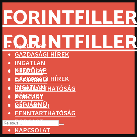
FORINTFILLER
FORINTFILLER
KEZDŐLAP
GAZDASÁGI HÍREK
INGATLAN
KEZDŐLAP
PÉNZÜGY
GAZDASÁGI HÍREK
GÉPJÁRMŰ
INGATLAN
FENNTARTHATÓSÁG
PÉNZÜGY
PODCAST
GÉPJÁRMŰ
KAPCSOLAT
FENNTARTHATÓSÁG
PODCAST
KAPCSOLAT