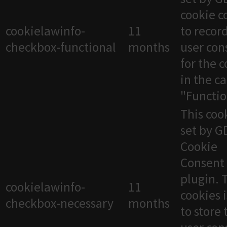
cookie c
cookielawinfo-
11
to recor
checkbox-functional
months
user con
for the 
in the c
"Functio
This cook
set by 
Cookie
Consent
plugin. 
cookielawinfo-
11
cookies 
checkbox-necessary
months
to store 