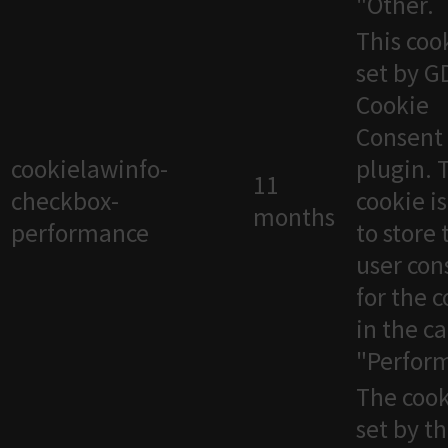
"Other.
This cook
set by 
Cookie
Consent
cookielawinfo-
plugin. 
11
checkbox-
cookie i
months
performance
to store 
user con
for the 
in the c
"Perfor
The cook
set by t