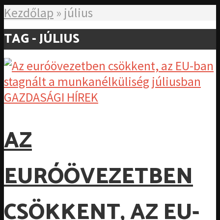
Kezdőlap
»
július
TAG - JÚLIUS
GAZDASÁGI HÍREK
AZ
EURÓÖVEZETBEN
CSÖKKENT, AZ EU-