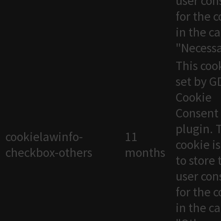
user con
for the 
in the c
"Necessa
This cook
set by 
Cookie
Consent
plugin. 
cookielawinfo-
11
cookie i
checkbox-others
months
to store 
user con
for the 
in the c