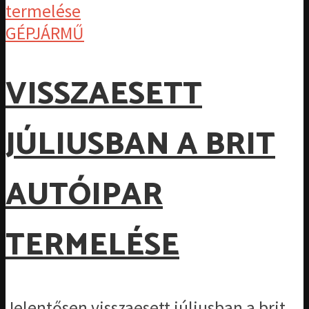
GÉPJÁRMŰ
VISSZAESETT
JÚLIUSBAN A BRIT
AUTÓIPAR
TERMELÉSE
Jelentősen visszaesett júliusban a brit