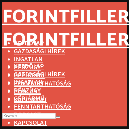
FORINTFILLER
FORINTFILLER
KEZDŐLAP
GAZDASÁGI HÍREK
INGATLAN
KEZDŐLAP
PÉNZÜGY
GAZDASÁGI HÍREK
GÉPJÁRMŰ
INGATLAN
FENNTARTHATÓSÁG
PÉNZÜGY
PODCAST
GÉPJÁRMŰ
KAPCSOLAT
FENNTARTHATÓSÁG
PODCAST
KAPCSOLAT