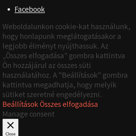
Facebook
Weboldalunkon cookie-kat használunk,
hogy honlapunk meglátogatásakor a
legjobb élményt nyújthassuk. Az
„Összes elfogadása” gombra kattintva
Ön hozzájárul az összes süti
használatához. A "Beállítások" gombra
kattintva megadhatja, hogy melyik
sütiket szeretné engedélyezni.
Beállítások
Összes elfogadása
Manage consent
Close