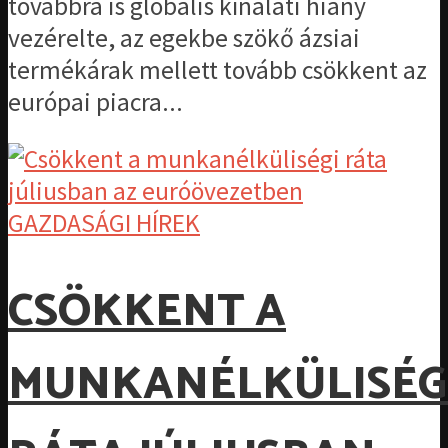
továbbra is globális kínálati hiány
vezérelte, az egekbe szökő ázsiai
termékárak mellett tovább csökkent az
európai piacra...
GAZDASÁGI HÍREK
CSÖKKENT A
MUNKANÉLKÜLISÉG