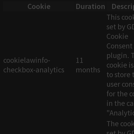
Cookie
Duration
Descri
This cook
set by 
Cookie
Consent
plugin. 
cookielawinfo-
11
cookie i
checkbox-analytics
months
to store 
user con
for the 
in the c
"Analytic
The cook
set by 