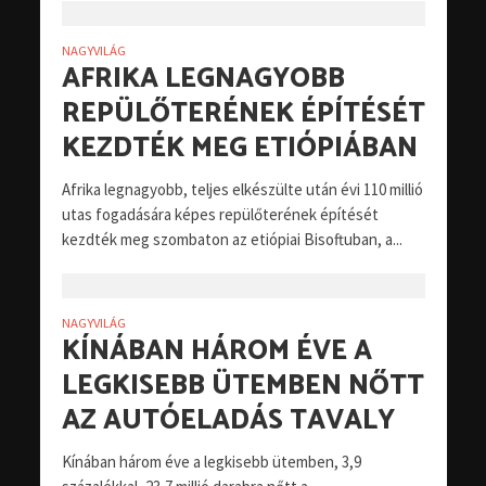
NAGYVILÁG
AFRIKA LEGNAGYOBB
REPÜLŐTERÉNEK ÉPÍTÉSÉT
KEZDTÉK MEG ETIÓPIÁBAN
Afrika legnagyobb, teljes elkészülte után évi 110 millió
utas fogadására képes repülőterének építését
kezdték meg szombaton az etiópiai Bisoftuban, a...
NAGYVILÁG
KÍNÁBAN HÁROM ÉVE A
LEGKISEBB ÜTEMBEN NŐTT
AZ AUTÓELADÁS TAVALY
Kínában három éve a legkisebb ütemben, 3,9