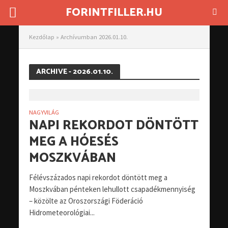
FORINTFILLER.HU
Kezdőlap
»
Archívumban 2026.01.10.
ARCHIVE - 2026.01.10.
NAGYVILÁG
NAPI REKORDOT DÖNTÖTT
MEG A HÓESÉS
MOSZKVÁBAN
Félévszázados napi rekordot döntött meg a
Moszkvában pénteken lehullott csapadékmennyiség
– közölte az Oroszországi Föderáció
Hidrometeorológiai...