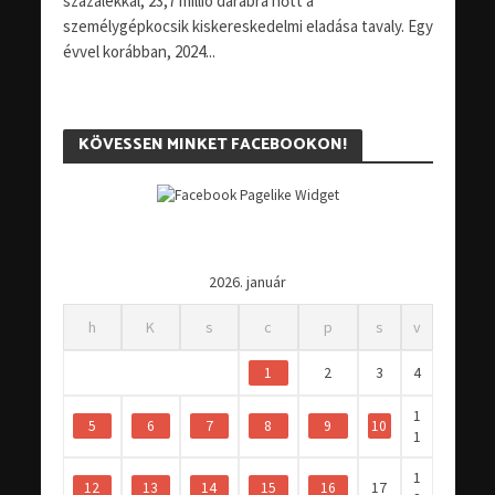
százalékkal, 23,7 millió darabra nőtt a
személygépkocsik kiskereskedelmi eladása tavaly. Egy
évvel korábban, 2024...
KÖVESSEN MINKET FACEBOOKON!
2026. január
h
K
s
c
p
s
v
1
2
3
4
1
5
6
7
8
9
10
1
1
12
13
14
15
16
17