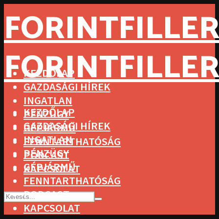
FORINTFILLER
FORINTFILLER
KEZDŐLAP
GAZDASÁGI HÍREK
INGATLAN
KEZDŐLAP
PÉNZÜGY
GAZDASÁGI HÍREK
GÉPJÁRMŰ
INGATLAN
FENNTARTHATÓSÁG
PÉNZÜGY
PODCAST
GÉPJÁRMŰ
KAPCSOLAT
FENNTARTHATÓSÁG
PODCAST
KAPCSOLAT