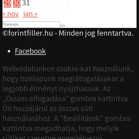
29
30
31
« nov
jan »
©forintfiller.hu - Minden jog fenntartva.
Facebook
Weboldalunkon cookie-kat használunk,
hogy honlapunk meglátogatásakor a
legjobb élményt nyújthassuk. Az
„Összes elfogadása” gombra kattintva
Ön hozzájárul az összes süti
használatához. A "Beállítások" gombra
kattintva megadhatja, hogy melyik
sütiket szeretné engedélyezni.