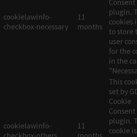
Consent
plugin. 
cookielawinfo-
11
cookies 
checkbox-necessary
months
to store 
user con
for the 
in the c
"Necessa
This cook
set by 
Cookie
Consent
plugin. 
cookielawinfo-
11
cookie i
checkbox-others
months