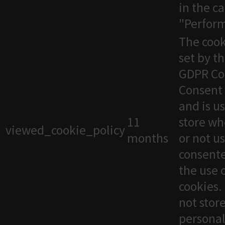
in the c
"Perfor
The cook
set by t
GDPR Co
Consent 
and is u
11
store wh
viewed_cookie_policy
months
or not u
consente
the use 
cookies. 
not stor
personal