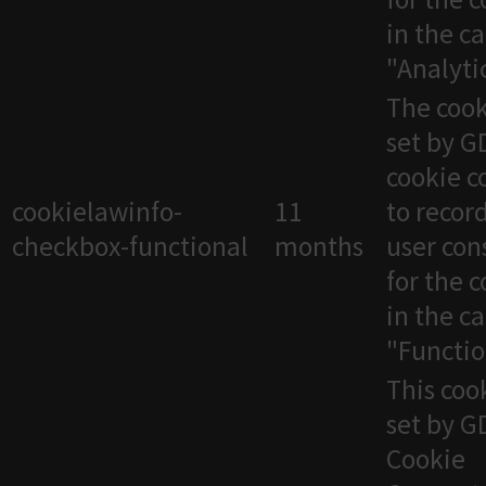
in the c
"Analytic
The cook
set by 
cookie c
cookielawinfo-
11
to recor
checkbox-functional
months
user con
for the 
in the c
"Functio
This cook
set by 
Cookie