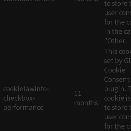
to store 
user con
for the 
in the c
"Other.
This cook
set by 
Cookie
Consent
cookielawinfo-
plugin. 
11
checkbox-
cookie i
months
performance
to store 
user con
for the 