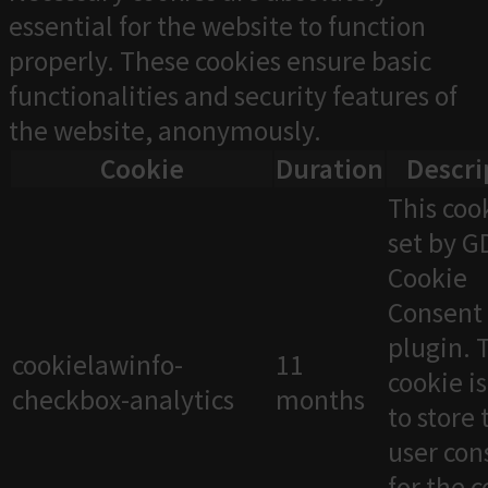
essential for the website to function
properly. These cookies ensure basic
functionalities and security features of
the website, anonymously.
Cookie
Duration
Descri
This cook
set by 
Cookie
Consent
plugin. 
cookielawinfo-
11
cookie i
checkbox-analytics
months
to store 
user con
for the 