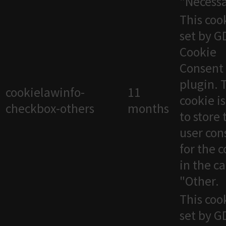
"Necessa
This cook
set by 
Cookie
Consent
plugin. 
cookielawinfo-
11
cookie i
checkbox-others
months
to store 
user con
for the 
in the c
"Other.
This cook
set by 