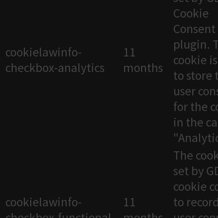
Cookie
Consent
plugin. 
cookielawinfo-
11
cookie i
checkbox-analytics
months
to store 
user con
for the 
in the c
"Analytic
The cook
set by 
cookie c
cookielawinfo-
11
to recor
checkbox-functional
months
user con