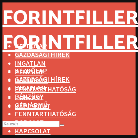
FORINTFILLER
FORINTFILLER
KEZDŐLAP
GAZDASÁGI HÍREK
INGATLAN
KEZDŐLAP
PÉNZÜGY
GAZDASÁGI HÍREK
GÉPJÁRMŰ
INGATLAN
FENNTARTHATÓSÁG
PÉNZÜGY
PODCAST
GÉPJÁRMŰ
KAPCSOLAT
FENNTARTHATÓSÁG
PODCAST
KAPCSOLAT