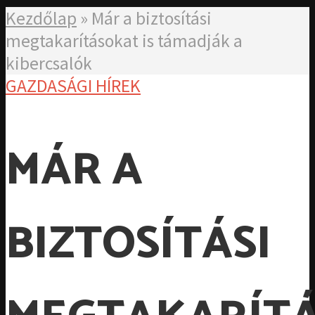
Kezdőlap
»
Már a biztosítási
megtakarításokat is támadják a
kibercsalók
GAZDASÁGI HÍREK
MÁR A
BIZTOSÍTÁSI