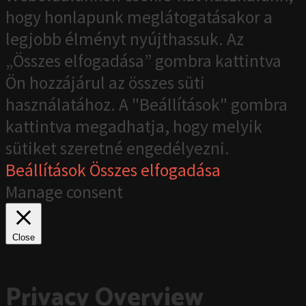
hogy honlapunk meglátogatásakor a
legjobb élményt nyújthassuk. Az
„Összes elfogadása” gombra kattintva
Ön hozzájárul az összes süti
használatához. A "Beállítások" gombra
kattintva megadhatja, hogy melyik
sütiket szeretné engedélyezni.
Beállítások
Összes elfogadása
Manage consent
Close
Privacy Overview