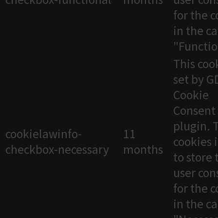
for the 
in the c
"Functio
This cook
set by 
Cookie
Consent
plugin. 
cookielawinfo-
11
cookies 
checkbox-necessary
months
to store 
user con
for the 
in the c