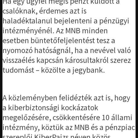
Ha egy ügyfél mégis pénzt küldött a
csalóknak, érdemes azt is
haladéktalanul bejelenteni a pénzügyi
intézményénél. Az MNB minden
esetben büntetőfeljelentést tesz a
nyomozó hatóságnál, ha a nevével való
visszaélés kapcsán károsultakról szerez
tudomást – közölte a jegybank.
A közleményben felidézték azt is, hogy
a kiberbiztonsági kockázatok
megelőzésére, csökkentésére 10 állami
intézmény, köztük az MNB és a pénzpiac
szereplői KiberPajzs néven közös