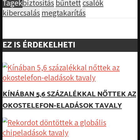
Tagek
biztosítás
bűntett
csalók
kibercsalás
megtakarítás
EZ IS ÉRDEKELHETI
KÍNÁBAN 5,6 SZÁZALÉKKAL NŐTTEK AZ
OKOSTELEFON-ELADÁSOK TAVALY