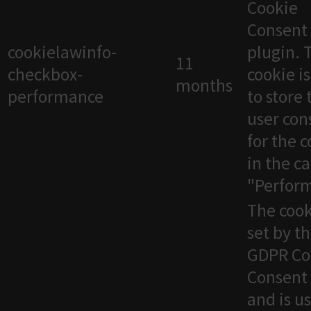
Cookie
Consent
cookielawinfo-
plugin. 
11
checkbox-
cookie i
months
performance
to store 
user con
for the 
in the c
"Perfor
The cook
set by t
GDPR Co
Consent 
and is u