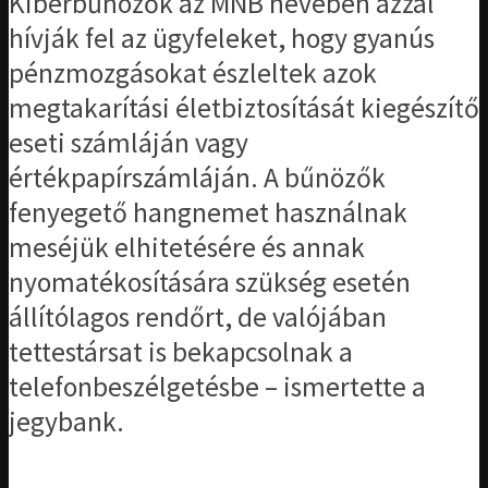
Kiberbűnözők az MNB nevében azzal
hívják fel az ügyfeleket, hogy gyanús
pénzmozgásokat észleltek azok
megtakarítási életbiztosítását kiegészítő
eseti számláján vagy
értékpapírszámláján. A bűnözők
fenyegető hangnemet használnak
meséjük elhitetésére és annak
nyomatékosítására szükség esetén
állítólagos rendőrt, de valójában
tettestársat is bekapcsolnak a
telefonbeszélgetésbe – ismertette a
jegybank.