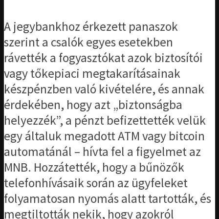
A jegybankhoz érkezett panaszok
szerint a csalók egyes esetekben
rávették a fogyasztókat azok biztosítói
vagy tőkepiaci megtakarításainak
készpénzben való kivételére, és annak
érdekében, hogy azt „biztonságba
helyezzék”, a pénzt befizettették velük
egy általuk megadott ATM vagy bitcoin
automatánál – hívta fel a figyelmet az
MNB. Hozzátették, hogy a bűnözők
telefonhívásaik során az ügyfeleket
folyamatosan nyomás alatt tartották, és
megtiltották nekik, hogy azokról