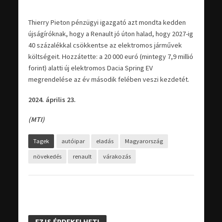
Thierry Pieton pénzügyi igazgató azt mondta kedden
újságíróknak, hogy a Renault jó úton halad, hogy 2027-ig
40 százalékkal csökkentse az elektromos járművek
költségeit. Hozzátette: a 20 000 euró (mintegy 7,9 millió
forint) alatti új elektromos Dacia Spring EV
megrendelése az év második felében veszi kezdetét.
2024. április 23.
(MTI)
Tagek
autóipar
eladás
Magyarország
növekedés
renault
várakozás