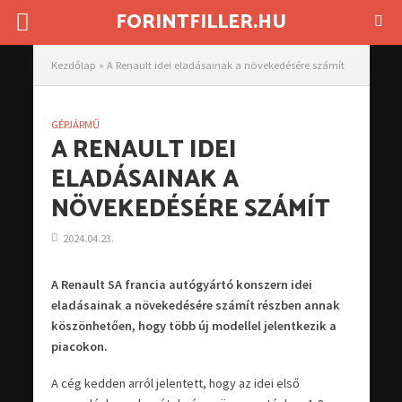
FORINTFILLER.HU
Kezdőlap
»
A Renault idei eladásainak a növekedésére számít
GÉPJÁRMŰ
A RENAULT IDEI
ELADÁSAINAK A
NÖVEKEDÉSÉRE SZÁMÍT
2024.04.23.
A Renault SA francia autógyártó konszern idei
eladásainak a növekedésére számít részben annak
köszönhetően, hogy több új modellel jelentkezik a
piacokon.
A cég kedden arról jelentett, hogy az idei első