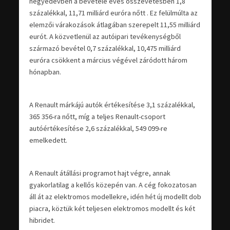
negyedévben a bevétele éves összevetésben 1,8
százalékkal, 11,71 milliárd euróra nőtt . Ez felülmúlta az
elemzői várakozások átlagában szerepelt 11,55 milliárd
eurót. A közvetlenül az autóipari tevékenységből
származó bevétel 0,7 százalékkal, 10,475 milliárd
euróra csökkent a március végével záródott három
hónapban.
A Renault márkájú autók értékesítése 3,1 százalékkal,
365 356-ra nőtt, míg a teljes Renault-csoport
autóértékesítése 2,6 százalékkal, 549 099-re
emelkedett.
A Renault átállási programot hajt végre, annak
gyakorlatilag a kellős közepén van. A cég fokozatosan
áll át az elektromos modellekre, idén hét új modellt dob
piacra, köztük két teljesen elektromos modellt és két
hibridet.