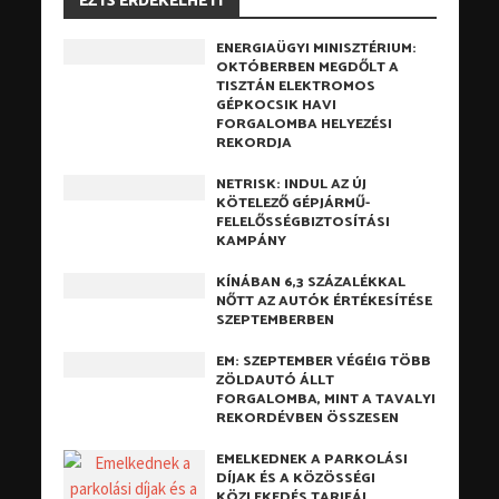
EZ IS ÉRDEKELHETI
ENERGIAÜGYI MINISZTÉRIUM:
OKTÓBERBEN MEGDŐLT A
TISZTÁN ELEKTROMOS
GÉPKOCSIK HAVI
FORGALOMBA HELYEZÉSI
REKORDJA
NETRISK: INDUL AZ ÚJ
KÖTELEZŐ GÉPJÁRMŰ-
FELELŐSSÉGBIZTOSÍTÁSI
KAMPÁNY
KÍNÁBAN 6,3 SZÁZALÉKKAL
NŐTT AZ AUTÓK ÉRTÉKESÍTÉSE
SZEPTEMBERBEN
EM: SZEPTEMBER VÉGÉIG TÖBB
ZÖLDAUTÓ ÁLLT
FORGALOMBA, MINT A TAVALYI
REKORDÉVBEN ÖSSZESEN
EMELKEDNEK A PARKOLÁSI
DÍJAK ÉS A KÖZÖSSÉGI
KÖZLEKEDÉS TARIFÁI