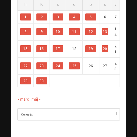
h
K
s
c
p
s
v
1
2
3
4
5
6
7
1
8
9
10
11
12
13
4
2
15
16
17
18
19
20
1
2
22
23
24
25
26
27
8
29
30
« márc
máj »