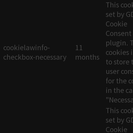
This cook
set by 
Cookie
Consent
plugin. 
cookielawinfo-
11
cookies 
checkbox-necessary
months
to store 
user con
for the 
in the c
"Necessa
This cook
set by 
Cookie