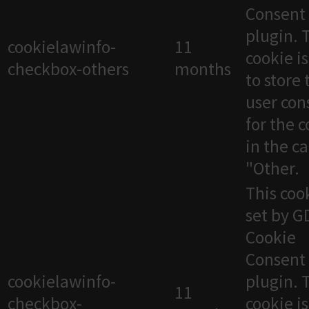
Consent
plugin. 
cookielawinfo-
11
cookie i
checkbox-others
months
to store 
user con
for the 
in the c
"Other.
This cook
set by 
Cookie
Consent
cookielawinfo-
plugin. 
11
checkbox-
cookie i