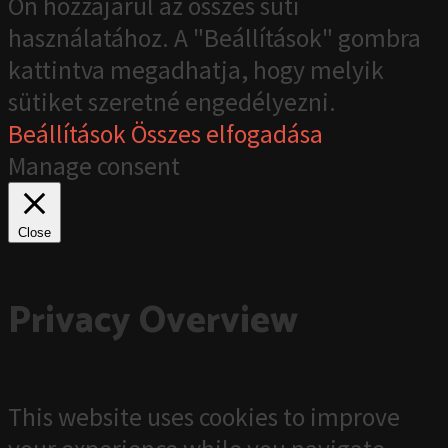
Ön hozzájárul az összes süti
használatához. A "Beállítások" gombra
kattintva megadhatja, hogy melyik
sütiket szeretné engedélyezni.
Beállítások
Összes elfogadása
Manage consent
Close
Privacy Overview
This website uses cookies to improve