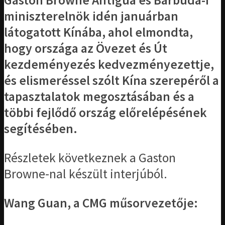
Gaston Browne Antigua és Barbuda-i
miniszterelnök idén januárban
látogatott Kínába, ahol elmondta,
hogy országa az Övezet és Út
kezdeményezés kedvezményezettje,
és elismeréssel szólt Kína szerepéről a
tapasztalatok megosztásában és a
többi fejlődő ország előrelépésének
segítésében.
Részletek következnek a Gaston
Browne-nal készült interjúból.
Wang Guan, a CMG műsorvezetője: