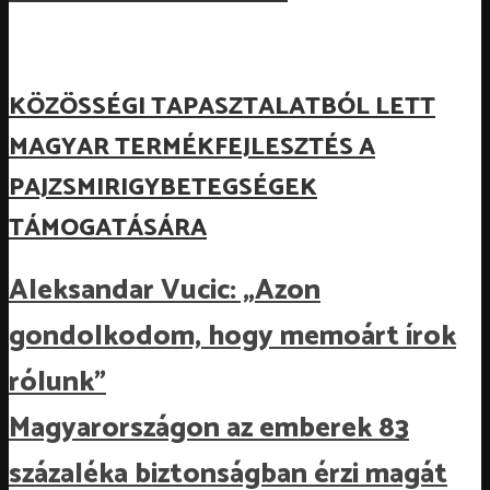
KÖZÖSSÉGI TAPASZTALATBÓL LETT
MAGYAR TERMÉKFEJLESZTÉS A
PAJZSMIRIGYBETEGSÉGEK
TÁMOGATÁSÁRA
Aleksandar Vucic: „Azon
gondolkodom, hogy memoárt írok
rólunk”
Magyarországon az emberek 83
százaléka biztonságban érzi magát