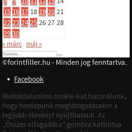
8
9
10
11
12
13
14
15
16
17
18
19
20
21
22
23
24
25
26
27
28
29
30
« márc
máj »
©forintfiller.hu - Minden jog fenntartva.
Facebook
Weboldalunkon cookie-kat használunk,
hogy honlapunk meglátogatásakor a
legjobb élményt nyújthassuk. Az
„Összes elfogadása” gombra kattintva