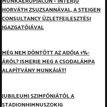
MUNKAERŐPIACON – INTERJÚ
HORVÁTH ZSUZSANNÁVAL, A STEIGEN
CONSULTANCY ÜZLETFEJLESZTÉSI
IGAZGATÓJÁVAL
MÉG NEM DÖNTÖTT AZ ADÓJA 1%-
ÁRÓL? ISMERJE MEG A CSODALÁMPA
ALAPÍTVÁNY MUNKÁJÁT!
JUBILEUMI SZIMFÓNIÁTÓL A
STADIONHIMNUSZOKIG