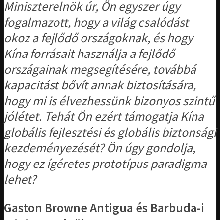
Miniszterelnök úr, Ön egyszer úgy
fogalmazott, hogy a világ csalódást
okoz a fejlődő országoknak, és hogy
Kína forrásait használja a fejlődő
országainak megsegítésére, továbbá
kapacitást bővít annak biztosítására,
hogy mi is élvezhessünk bizonyos szintű
jólétet. Tehát Ön ezért támogatja Kína
globális fejlesztési és globális biztonsági
kezdeményezését? Ön úgy gondolja,
hogy ez ígéretes prototípus paradigma
lehet?
Gaston Browne Antigua és Barbuda-i