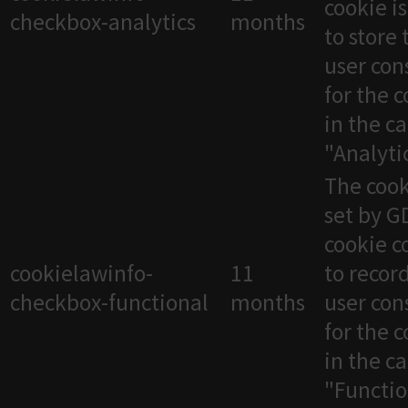
cookie i
checkbox-analytics
months
to store 
user con
for the 
in the c
"Analytic
The cook
set by 
cookie c
cookielawinfo-
11
to recor
checkbox-functional
months
user con
for the 
in the c
"Functio