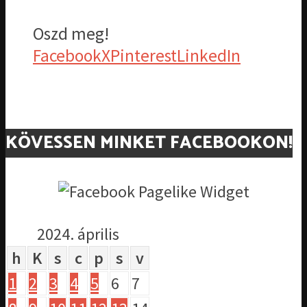
Oszd meg!
Facebook
X
Pinterest
LinkedIn
KÖVESSEN MINKET FACEBOOKON!
2024. április
h
K
s
c
p
s
v
1
2
3
4
5
6
7