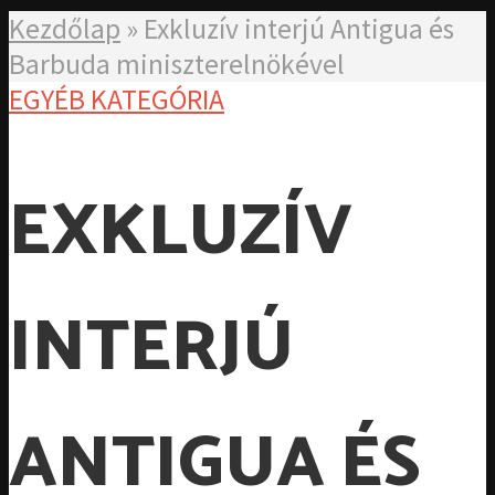
Kezdőlap
»
Exkluzív interjú Antigua és
Barbuda miniszterelnökével
EGYÉB KATEGÓRIA
EXKLUZÍV
INTERJÚ
ANTIGUA ÉS