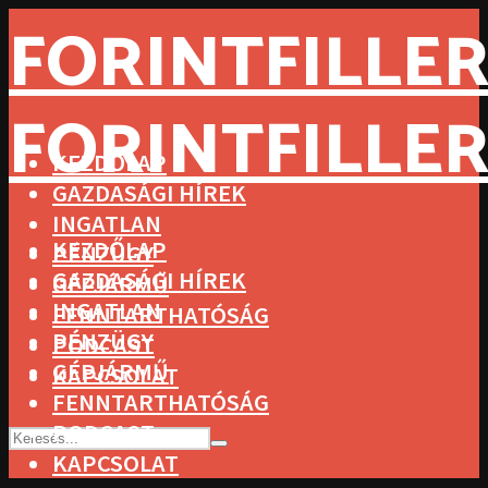
FORINTFILLER
FORINTFILLER
KEZDŐLAP
GAZDASÁGI HÍREK
INGATLAN
KEZDŐLAP
PÉNZÜGY
GAZDASÁGI HÍREK
GÉPJÁRMŰ
INGATLAN
FENNTARTHATÓSÁG
PÉNZÜGY
PODCAST
GÉPJÁRMŰ
KAPCSOLAT
FENNTARTHATÓSÁG
PODCAST
KAPCSOLAT