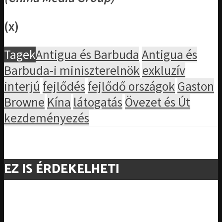
(x)
Tagek
Antigua és Barbuda
Antigua és
Barbuda-i miniszterelnök
exkluzív
interjú
fejlődés
fejlődő országok
Gaston
Browne
Kína
látogatás
Övezet és Út
kezdeményezés
EZ IS ÉRDEKELHETI