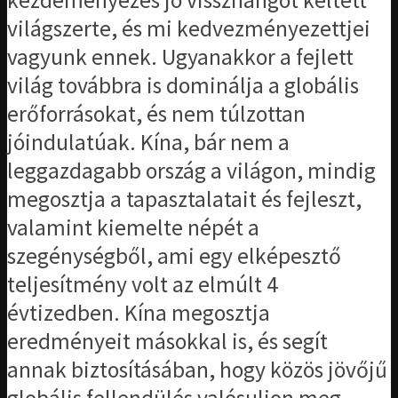
kezdeményezés jó visszhangot keltett
világszerte, és mi kedvezményezettjei
vagyunk ennek. Ugyanakkor a fejlett
világ továbbra is dominálja a globális
erőforrásokat, és nem túlzottan
jóindulatúak. Kína, bár nem a
leggazdagabb ország a világon, mindig
megosztja a tapasztalatait és fejleszt,
valamint kiemelte népét a
szegénységből, ami egy elképesztő
teljesítmény volt az elmúlt 4
évtizedben. Kína megosztja
eredményeit másokkal is, és segít
annak biztosításában, hogy közös jövőjű