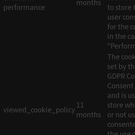
months
performance
to store 
user con
for the 
in the c
"Perfor
The cook
set by t
GDPR Co
Consent 
and is u
11
store wh
viewed_cookie_policy
months
or not u
consente
the use 