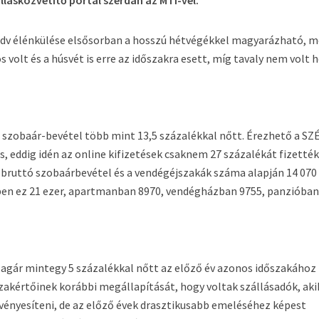
llásközvetítő portál szerdán az MTI-vel.
 kedv élénkülése elsősorban a hosszú hétvégékkel magyarázható, m
volt és a húsvét is erre az időszakra esett, míg tavaly nem volt 
ó szobaár-bevétel több mint 13,5 százalékkal nőtt. Érezhető a SZ
s, eddig idén az online kifizetések csaknem 27 százalékát fizették
a bruttó szobaárbevétel és a vendégéjszakák száma alapján 14 070 
ben ez 21 ezer, apartmanban 8970, vendégházban 9755, panzióban
tlagár mintegy 5 százalékkal nőtt az előző év azonos időszakához
 szakértőinek korábbi megállapítását, hogy voltak szállásadók, aki
vényesíteni, de az előző évek drasztikusabb emeléséhez képest