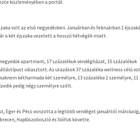
lezte közleményében a portál.
jszaka volt az első negyedévben. Januárban és februárban 1 éjszak
r a két éjszaka vezetett a hosszú hétvégék miatt.
 negyedük apartmant, 17 százalékuk vendégházat, 15 százalékuk
állástípust választott. Az utazások 37 százaléka wellness célú vol
csaknem kétharmada két személyre, 13 százaléka 1 személyre, 11
izedik pedig négy személyre szólt.
t, Eger és Pécs vonzotta a legtöbb vendéget januártól márciusig,
ebrecen, Hajdúszoboszló és Siófok követte.