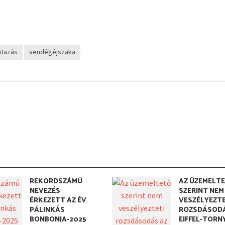
utazás
vendégéjszaka
REKORDSZÁMÚ
AZ ÜZEMELT
NEVEZÉS
SZERINT NEM
ÉRKEZETT AZ ÉV
VESZÉLYEZTE
PÁLINKÁS
ROZSDÁSODÁ
BONBONJA-2025
EIFFEL-TOR