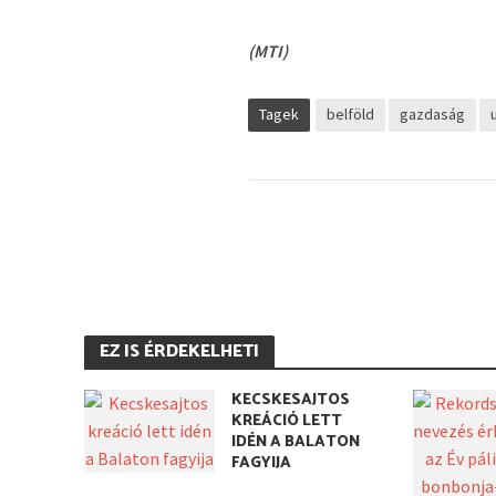
(MTI)
Tagek
belföld
gazdaság
EZ IS ÉRDEKELHETI
KECSKESAJTOS
KREÁCIÓ LETT
IDÉN A BALATON
FAGYIJA