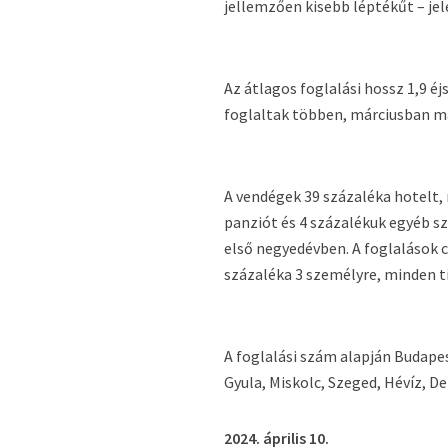
jellemzően kisebb léptékűt – je
Az átlagos foglalási hossz 1,9 é
foglaltak többen, márciusban má
A vendégek 39 százaléka hotelt,
panziót és 4 százalékuk egyéb sz
első negyedévben. A foglalások 
százaléka 3 személyre, minden t
A foglalási szám alapján Budapes
Gyula, Miskolc, Szeged, Hévíz, D
2024. április 10.