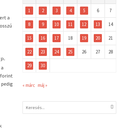
1
2
3
4
5
6
7
ert a
8
9
10
11
12
13
14
hosszú
15
16
17
18
19
20
21
22
23
24
25
26
27
28
ÉP-
29
30
 a
forint
 pedig
« márc
máj »
k