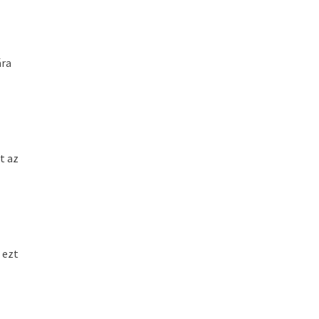
ára
t az
 ezt