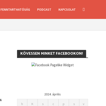
FENNTARTHATÓSÁG
PODCAST
KAPCSOLAT
KÖVESSEN MINKET FACEBOOKON!
2024. április
4
h
K
s
c
p
s
v