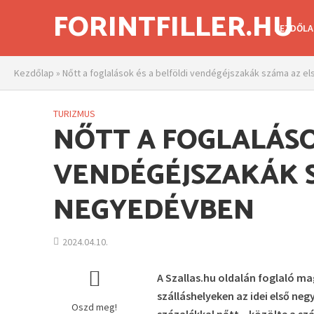
FORINTFILLER.HU
KEZDŐLA
Kezdőlap
»
Nőtt a foglalások és a belföldi vendégéjszakák száma az 
TURIZMUS
NŐTT A FOGLALÁSO
VENDÉGÉJSZAKÁK 
NEGYEDÉVBEN
2024.04.10.
A Szallas.hu oldalán foglaló ma
szálláshelyeken az idei első ne
Oszd meg!