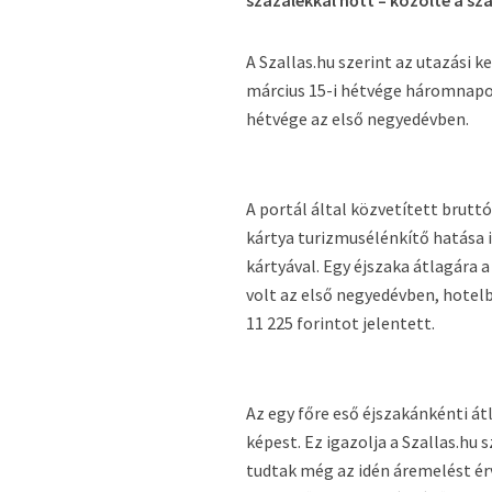
százalékkal nőtt – közölte a szá
A Szallas.hu szerint az utazási
március 15-i hétvége háromnapos 
hétvége az első negyedévben.
A portál által közvetített brutt
kártya turizmusélénkítő hatása i
kártyával. Egy éjszaka átlagára 
volt az első negyedévben, hotel
11 225 forintot jelentett.
Az egy főre eső éjszakánkénti á
képest. Ez igazolja a Szallas.hu
tudtak még az idén áremelést ér