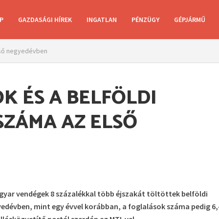
P
GAZDASÁGI HÍREK
INGATLAN
PÉNZÜGY
GÉPJÁRMŰ
első negyedévben
K ÉS A BELFÖLDI
SZÁMA AZ ELSŐ
gyar vendégek 8 százalékkal több éjszakát töltöttek belföldi
gyedévben, mint egy évvel korábban, a foglalások száma pedig 6,