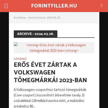
FORINTFILLER.HU
Kezdőlap
»
Archívumban 2024.03.28.
ARCHIVE - 2024.03.28.
GÉPJÁRMŰ
ERŐS ÉVET ZÁRTAK A
VOLKSWAGEN
TÖMEGMÁRKÁI 2023-BAN
A Volkswagen-csoporthoz tartozó tömegmárkák
(Core csoport) összesített árbevétele tavaly 21
százalékkal 138 milliárd euróra nőtt, a működési
eredmény 80...