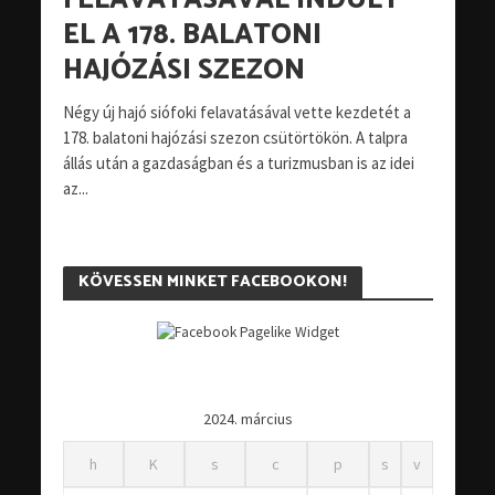
FELAVATÁSÁVAL INDULT
EL A 178. BALATONI
HAJÓZÁSI SZEZON
Négy új hajó siófoki felavatásával vette kezdetét a
178. balatoni hajózási szezon csütörtökön. A talpra
állás után a gazdaságban és a turizmusban is az idei
az...
KÖVESSEN MINKET FACEBOOKON!
2024. március
h
K
s
c
p
s
v