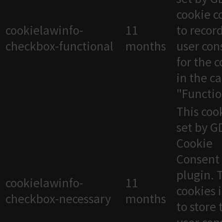
cookie c
cookielawinfo-
11
to recor
checkbox-functional
months
user con
for the 
in the c
"Functio
This cook
set by 
Cookie
Consent
plugin. 
cookielawinfo-
11
cookies 
checkbox-necessary
months
to store 