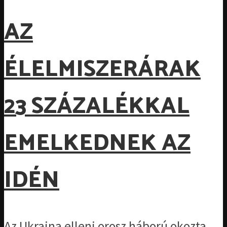
AZ
ÉLELMISZERÁRAK
23 SZÁZALÉKKAL
EMELKEDNEK AZ
IDÉN
Az Ukrajna elleni orosz háború okozta