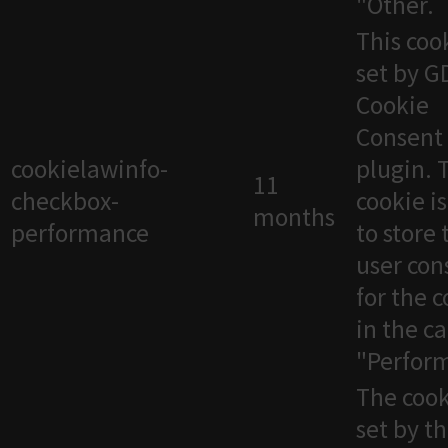
"Other.
This cook
set by 
Cookie
Consent
cookielawinfo-
plugin. 
11
checkbox-
cookie i
months
performance
to store 
user con
for the 
in the c
"Perfor
The cook
set by t