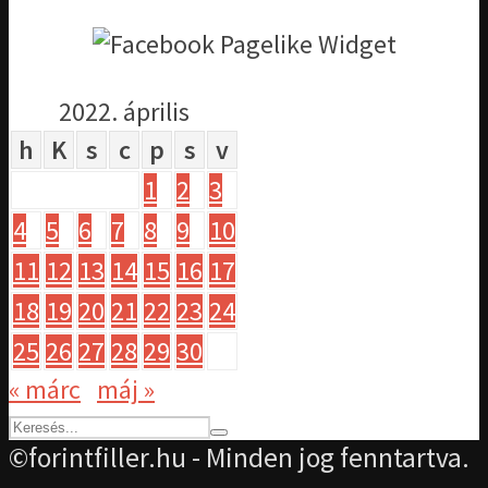
2022. április
h
K
s
c
p
s
v
1
2
3
4
5
6
7
8
9
10
11
12
13
14
15
16
17
18
19
20
21
22
23
24
25
26
27
28
29
30
« márc
máj »
©forintfiller.hu - Minden jog fenntartva.