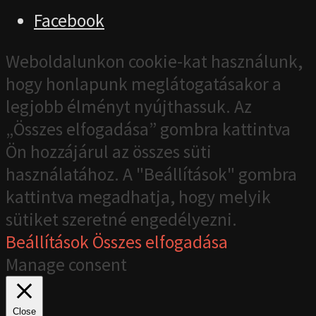
Facebook
Weboldalunkon cookie-kat használunk,
hogy honlapunk meglátogatásakor a
legjobb élményt nyújthassuk. Az
„Összes elfogadása” gombra kattintva
Ön hozzájárul az összes süti
használatához. A "Beállítások" gombra
kattintva megadhatja, hogy melyik
sütiket szeretné engedélyezni.
Beállítások
Összes elfogadása
Manage consent
Close