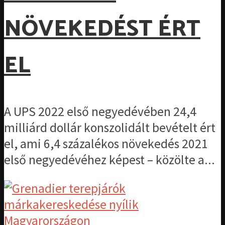
NÖVEKEDÉST ÉRT
EL
A UPS 2022 első negyedévében 24,4
milliárd dollár konszolidált bevételt ért
el, ami 6,4 százalékos növekedés 2021
első negyedévéhez képest – közölte a...