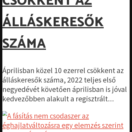
CSÖKKENT AZ
ÁLLÁSKERESŐK
SZÁMA
Áprilisban közel 10 ezerrel csökkent az
álláskeresők száma, 2022 teljes első
negyedévét követően áprilisban is jóval
kedvezőbben alakult a regisztrált...