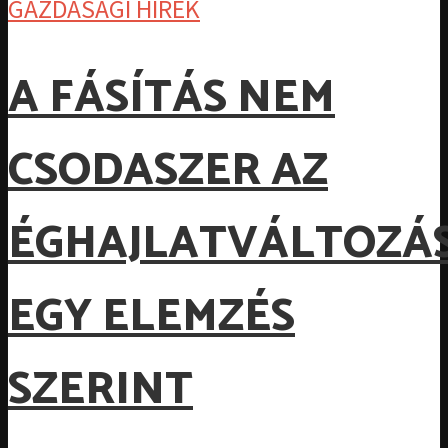
GAZDASÁGI HÍREK
A FÁSÍTÁS NEM
CSODASZER AZ
ÉGHAJLATVÁLTOZÁ
EGY ELEMZÉS
SZERINT