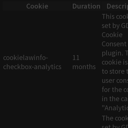
Cookie
Duration
Descri
This cook
set by 
Cookie
Consent
plugin. 
cookielawinfo-
11
cookie i
checkbox-analytics
months
to store 
user con
for the 
in the c
"Analytic
The cook
set by 