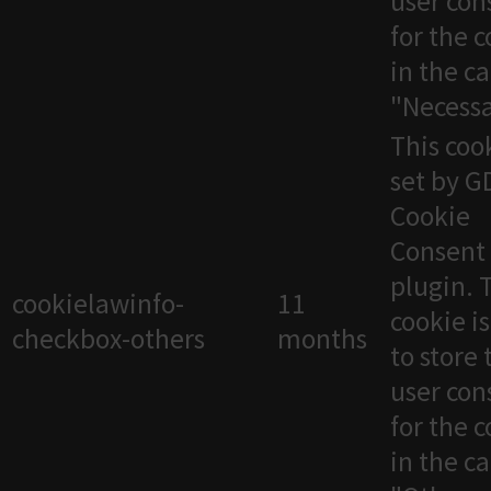
user con
for the 
in the c
"Necessa
This cook
set by 
Cookie
Consent
plugin. 
cookielawinfo-
11
cookie i
checkbox-others
months
to store 
user con
for the 
in the c