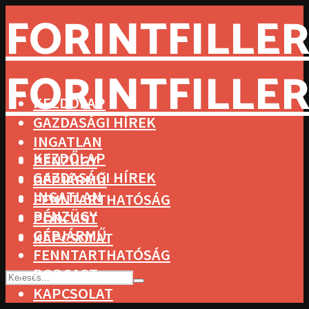
FORINTFILLER
FORINTFILLER
KEZDŐLAP
GAZDASÁGI HÍREK
INGATLAN
KEZDŐLAP
PÉNZÜGY
GAZDASÁGI HÍREK
GÉPJÁRMŰ
INGATLAN
FENNTARTHATÓSÁG
PÉNZÜGY
PODCAST
GÉPJÁRMŰ
KAPCSOLAT
FENNTARTHATÓSÁG
PODCAST
KAPCSOLAT