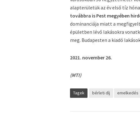
alapterületük az év első tíz hó
továbbra is Pest megyében hird
dominanciája miatt a megfigyel
épületben lévő lakásokra vonatk
meg. Budapesten a kiadó lakásokn
2021. november 26.
(MTI)
Tagek
bérleti díj
emelkedés