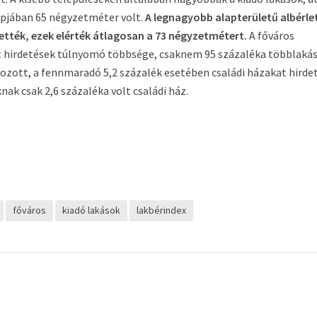
napjában 65 négyzetméter volt.
A legnagyobb alapterületű albérle
ették, ezek elérték átlagosan a 73 négyzetmétert.
A főváros
t hirdetések túlnyomó többsége, csaknem 95 százaléka többlaká
ozott, a fennmaradó 5,2 százalék esetében családi házakat hirde
ak csak 2,6 százaléka volt családi ház.
főváros
kiadó lakások
lakbérindex