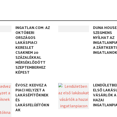
INGATLAN.COM: AZ
DUNA HOUSE:
OKTÓBERI
SZEGMENS
ORSZÁGOS
NYÍLHAT AZ
LAKÁSPIACI
INGATLANPI
KERESLET
A ZÁRTKERTI
CSAKNEM 20
INGATLANO
SZÁZALÉKKAL
MÉRSÉKLŐDÖTT
SZEPTEMBERHEZ
KÉPEST
ÉVOSZ: KEDVEZ A
LENDÜLETBE
PIACI HELYZET A
ELSŐ LAKÁS
LAKÁSÉPÍTŐKNEK
VÁSÁRLÓK A
ÉS
HAZAI
LAKÁSFELÚJÍTÓKN
INGATLANPI
AK