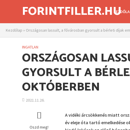
FORINTFILLER.HU
KEZDŐLA
Kezdőlap
»
Országosan lassult, a fővárosban gyorsult a bérleti díjak
INGATLAN
ORSZÁGOSAN LASS
GYORSULT A BÉRLE
OKTÓBERBEN
2021.11.26.
A vidéki árcsökkenés miatt orsz
év eleje óta tartó emelkedése 
Oszd meg!