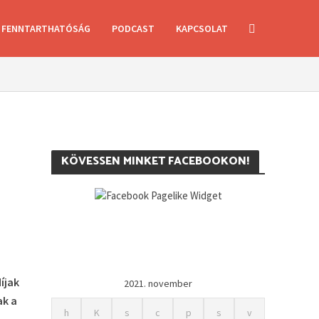
FENNTARTHATÓSÁG
PODCAST
KAPCSOLAT
KÖVESSEN MINKET FACEBOOKON!
íjak
2021. november
ak a
h
K
s
c
p
s
v