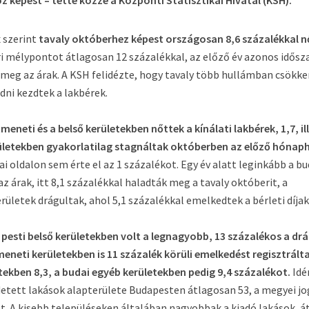
 képest – tette közzé a Központi Statisztikai Hivatal (KSH).
 szerint
tavaly októberhez képest országosan 8,6 százalékkal n
ári mélypontot átlagosan 12 százalékkal, az előző év azonos idősz
 meg az árak. A KSH felidézte, hogy tavaly több hullámban csökke
dni kezdtek a lakbérek.
eneti és a belső kerületekben nőttek a kínálati lakbérek, 1,7, il
erületekben gyakorlatilag stagnáltak októberben az előző hónap
 oldalon sem érte el az 1 százalékot. Egy év alatt leginkább a bu
z árak, itt 8,1 százalékkal haladták meg a tavaly októberit, a
rületek drágultak, ahol 5,1 százalékkal emelkedtek a bérleti díjak
pesti belső kerületekben volt a legnagyobb, 13 százalékos a drá
meneti kerületekben is 11 százalék körüli emelkedést regisztrált
tekben 8,3, a budai egyéb kerületekben pedig 9,4 százalékot.
Idé
etett lakások alapterülete Budapesten átlagosan 53, a megyei jo
. A kisebb településeken általában nagyobbak a kiadó lakások, á