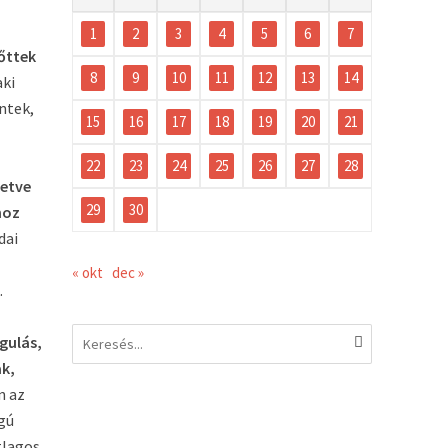
1
2
3
4
5
6
7
őttek
8
9
10
11
12
13
14
aki
ntek,
15
16
17
18
19
20
21
22
23
24
25
26
27
28
letve
29
30
hoz
dai
« okt
dec »
.
gulás,
ak,
n az
gú
tlagos