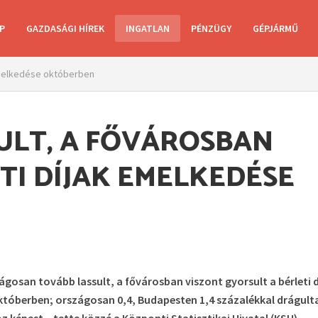
P
GAZDASÁGI HÍREK
INGATLAN
PÉNZÜGY
GÉPJÁRMŰ
 emelkedése októberben
ULT, A FŐVÁROSBAN
TI DÍJAK EMELKEDÉSE
ágosan tovább lassult, a fővárosban viszont gyorsult a bérleti d
októberben; országosan 0,4, Budapesten 1,4 százalékkal drágult