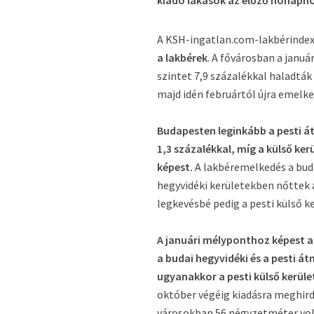
kiadó lakások az előző hónaphoz
A KSH-ingatlan.com-lakbérindex
a lakbérek
. A fővárosban a janu
szintet 7,9 százalékkal haladták
majd idén februártól újra emelke
Budapesten leginkább a pesti átm
1,3 százalékkal, míg a külső k
képest.
A lakbéremelkedés a budai
hegyvidéki kerületekben nőttek a
legkevésbé pedig a pesti külső ke
A januári mélyponthoz képest a 
a budai hegyvidéki és a pesti át
ugyanakkor a pesti külső kerüle
október végéig kiadásra meghird
városokban 56 négyzetméter volt