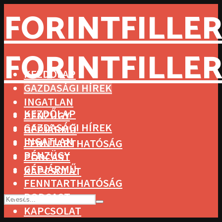
FORINTFILLER
FORINTFILLER
KEZDŐLAP
GAZDASÁGI HÍREK
INGATLAN
KEZDŐLAP
PÉNZÜGY
GAZDASÁGI HÍREK
GÉPJÁRMŰ
INGATLAN
FENNTARTHATÓSÁG
PÉNZÜGY
PODCAST
GÉPJÁRMŰ
KAPCSOLAT
FENNTARTHATÓSÁG
PODCAST
KAPCSOLAT