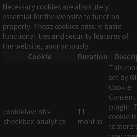
Necessary cookies are absolutely
essential for the website to function
properly. These cookies ensure basic
functionalities and security features of
the website, anonymously.
Cookie
Duration
Descri
This cook
set by 
Cookie
Consent
plugin. 
cookielawinfo-
11
cookie i
checkbox-analytics
months
to store 
user con