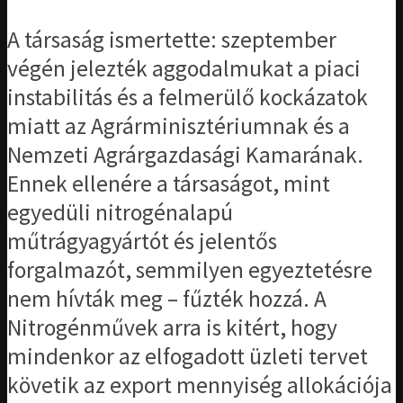
A társaság ismertette: szeptember
végén jelezték aggodalmukat a piaci
instabilitás és a felmerülő kockázatok
miatt az Agrárminisztériumnak és a
Nemzeti Agrárgazdasági Kamarának.
Ennek ellenére a társaságot, mint
egyedüli nitrogénalapú
műtrágyagyártót és jelentős
forgalmazót, semmilyen egyeztetésre
nem hívták meg – fűzték hozzá. A
Nitrogénművek arra is kitért, hogy
mindenkor az elfogadott üzleti tervet
követik az export mennyiség allokációja