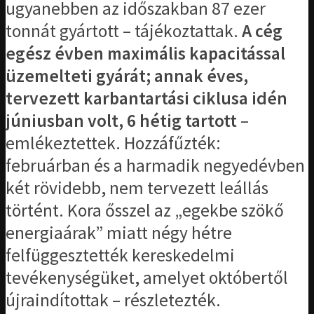
ugyanebben az időszakban 87 ezer
tonnát gyártott – tájékoztattak.
A cég
egész évben maximális kapacitással
üzemelteti gyárát; annak éves,
tervezett karbantartási ciklusa idén
júniusban volt, 6 hétig tartott
–
emlékeztettek. Hozzáfűzték:
februárban és a harmadik negyedévben
két rövidebb, nem tervezett leállás
történt. Kora ősszel az „egekbe szökő
energiaárak” miatt négy hétre
felfüggesztették kereskedelmi
tevékenységüket, amelyet októbertől
újraindítottak – részletezték.