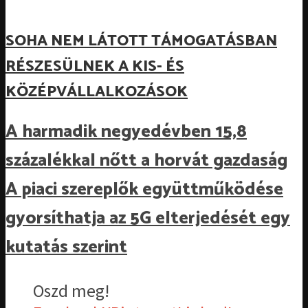
SOHA NEM LÁTOTT TÁMOGATÁSBAN
RÉSZESÜLNEK A KIS- ÉS
KÖZÉPVÁLLALKOZÁSOK
A harmadik negyedévben 15,8
százalékkal nőtt a horvát gazdaság
A piaci szereplők együttműködése
gyorsíthatja az 5G elterjedését egy
kutatás szerint
Oszd meg!