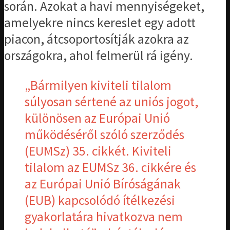
során. Azokat a havi mennyiségeket,
amelyekre nincs kereslet egy adott
piacon, átcsoportosítják azokra az
országokra, ahol felmerül rá igény.
„Bármilyen kiviteli tilalom
súlyosan sértené az uniós jogot,
különösen az Európai Unió
működéséről szóló szerződés
(EUMSz) 35. cikkét. Kiviteli
tilalom az EUMSz 36. cikkére és
az Európai Unió Bíróságának
(EUB) kapcsolódó ítélkezési
gyakorlatára hivatkozva nem