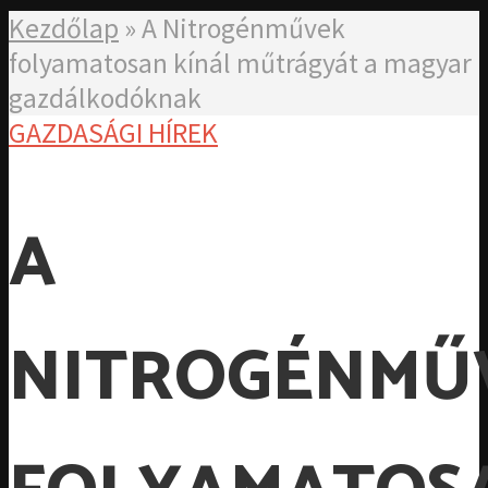
Kezdőlap
»
A Nitrogénművek
folyamatosan kínál műtrágyát a magyar
gazdálkodóknak
GAZDASÁGI HÍREK
A
NITROGÉNMŰ