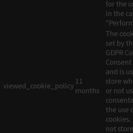
for the 
in the c
"Perfor
The cook
set by t
GDPR Co
Consent 
and is u
11
store wh
viewed_cookie_policy
months
or not u
consente
the use 
cookies. 
not stor