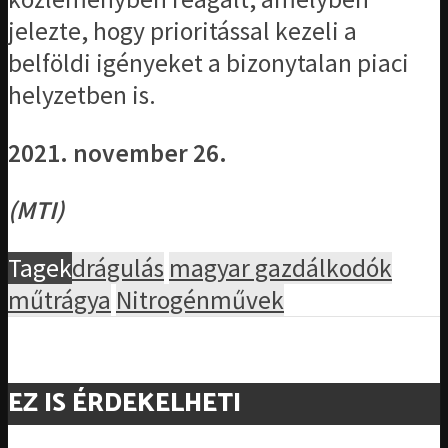
jelezte, hogy prioritással kezeli a
belföldi igényeket a bizonytalan piaci
helyzetben is.
2021. november 26.
(MTI)
Tagek
drágulás
magyar gazdálkodók
műtrágya
Nitrogénművek
EZ IS ÉRDEKELHETI