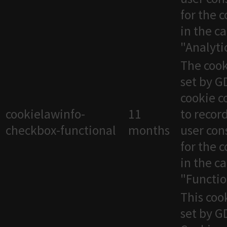
for the 
in the c
"Analytic
The cook
set by 
cookie c
cookielawinfo-
11
to recor
checkbox-functional
months
user con
for the 
in the c
"Functio
This cook
set by 