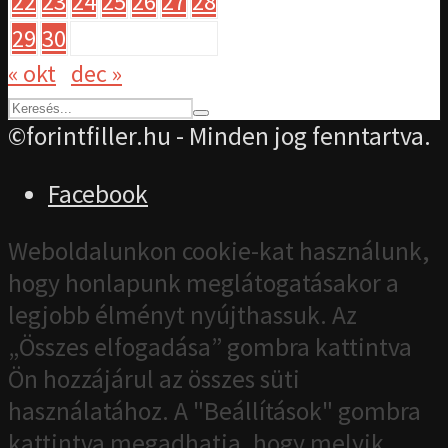
22
23
24
25
26
27
28
29
30
« okt
dec »
©forintfiller.hu - Minden jog fenntartva.
Facebook
Weboldalunkon cookie-kat használunk,
hogy honlapunk meglátogatásakor a
legjobb élményt nyújthassuk. Az
„Összes elfogadása” gombra kattintva
Ön hozzájárul az összes süti
használatához. A "Beállítások" gombra
kattintva megadhatja, hogy melyik