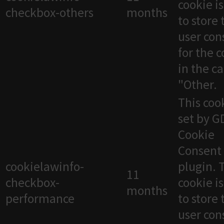
cookie i
checkbox-others
months
to store 
user con
for the 
in the c
"Other.
This cook
set by 
Cookie
Consent
cookielawinfo-
plugin. 
11
checkbox-
cookie i
months
performance
to store 
user con