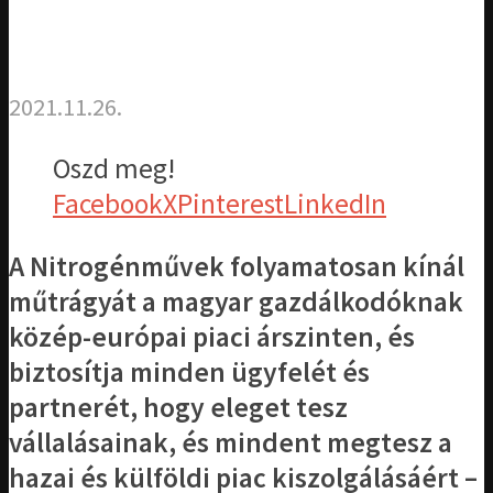
2021.11.26.
Oszd meg!
Facebook
X
Pinterest
LinkedIn
A Nitrogénművek folyamatosan kínál
műtrágyát a magyar gazdálkodóknak
közép-európai piaci árszinten, és
biztosítja minden ügyfelét és
partnerét, hogy eleget tesz
vállalásainak, és mindent megtesz a
hazai és külföldi piac kiszolgálásáért –