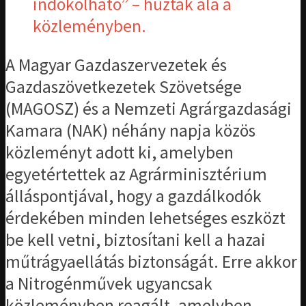
indokolható” – húzták alá a
közleményben.
A Magyar Gazdaszervezetek és
Gazdaszövetkezetek Szövetsége
(MAGOSZ) és a Nemzeti Agrárgazdasági
Kamara (NAK) néhány napja közös
közleményt adott ki, amelyben
egyetértettek az Agrárminisztérium
álláspontjával, hogy a gazdálkodók
érdekében minden lehetséges eszközt
be kell vetni, biztosítani kell a hazai
műtrágyaellátás biztonságát. Erre akkor
a Nitrogénművek ugyancsak
közleményben reagált, amelyben