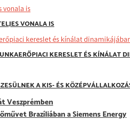
ELJES VONALA IS
UNKAERŐPIACI KERESLET ÉS KÍNÁLAT D
ZESÜLNEK A KIS- ÉS KÖZÉPVÁLLALKOZ
 át Veszprémben
rőművet Brazíliában a Siemens Energy