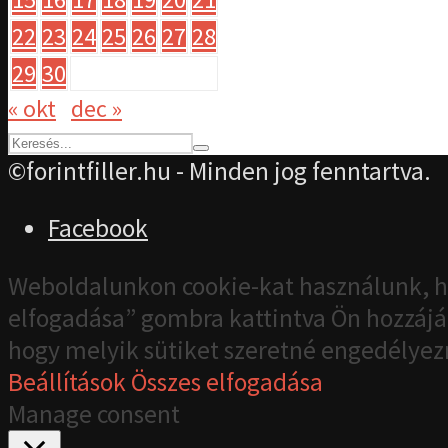
22
23
24
25
26
27
28
29
30
« okt
dec »
©forintfiller.hu - Minden jog fenntartva.
Facebook
Weboldalunkon cookie-kat használunk, h
elfogadása” gombra kattintva Ön hozzájár
hogy melyik sütiket szeretné engedélyez
Beállítások
Összes elfogadása
Manage consent