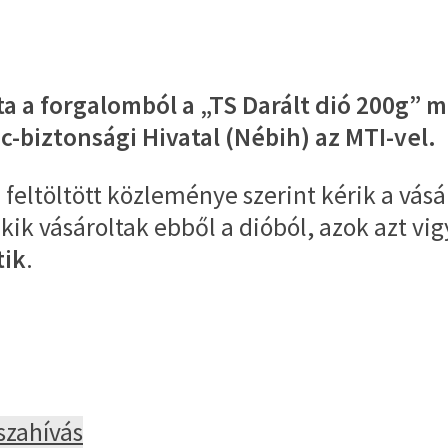
onta a forgalomból a „TS Darált dió 200
c-biztonsági Hivatal (Nébih) az MTI-vel.
feltöltött közleménye szerint kérik a vásá
akik vásároltak ebből a dióból, azok azt v
tik
.
szahívás