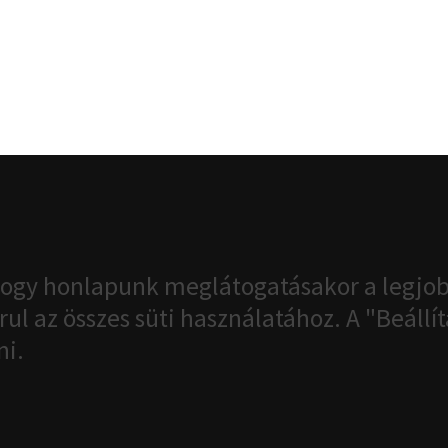
ogy honlapunk meglátogatásakor a legjob
ul az összes süti használatához. A "Beáll
ni.