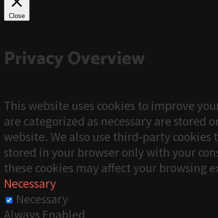
Close
Privacy Overview
This website uses cookies to improve your
are categorized as necessary are stored on
website. We also use third-party cookies 
stored in your browser only with your cons
these cookies may affect your browsing e
Necessary
Necessary
Always Enabled