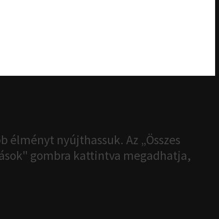
b élményt nyújthassuk. Az „Összes
ítások" gombra kattintva megadhatja,