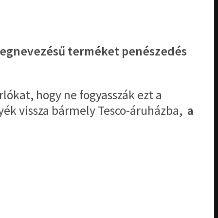
g” megnevezésű terméket penészedés
rlókat, hogy ne fogyasszák ezt a
igyék vissza bármely Tesco-áruházba,
a