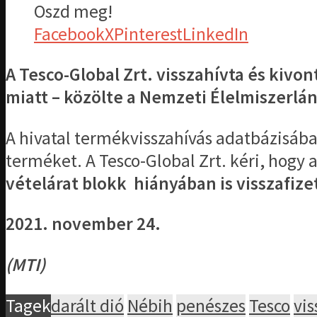
Oszd meg!
Facebook
X
Pinterest
LinkedIn
A Tesco-Global Zrt. visszahívta és kiv
miatt – közölte a Nemzeti Élelmiszerlán
A hivatal termékvisszahívás adatbázisába 
terméket. A Tesco-Global Zrt. kéri, hogy 
vételárat blokk hiányában is visszafize
2021. november 24.
(MTI)
Tagek
darált dió
Nébih
penészes
Tesco
vis