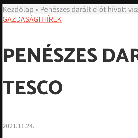
Kezdőlap
»
Penészes darált diót hívott vis
GAZDASÁGI HÍREK
PENÉSZES DAR
TESCO
2021.11.24.