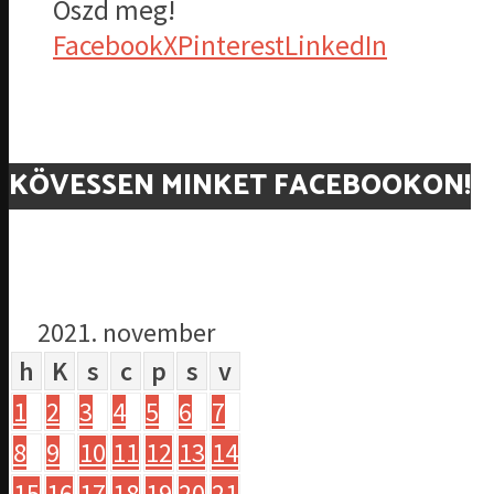
Oszd meg!
Facebook
X
Pinterest
LinkedIn
KÖVESSEN MINKET FACEBOOKON!
2021. november
h
K
s
c
p
s
v
1
2
3
4
5
6
7
8
9
10
11
12
13
14
15
16
17
18
19
20
21