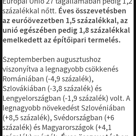
Európai Unió 27 tagállamában pedig 1,2
százalékkal nőtt.
Éves összevetésben
az euróövezetben 1,5 százalékkal, az
unió egészében pedig 1,8 százalékkal
emelkedett az építőipari termelés.
Szeptemberben augusztushoz
viszonyítva a legnagyobb csökkenés
Romániában (-4,9 százalék),
Szlovákiában (-3,8 százalék) és
Lengyelországban (-1,9 százalék) volt. A
legnagyobb növekedést Szlovéniában
(+8,5 százalék), Svédországban (+6
százalék) és Magyarországok (+4,1