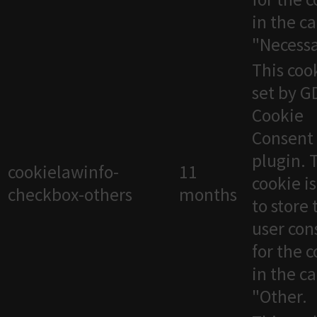
in the c
"Necessa
This cook
set by 
Cookie
Consent
plugin. 
cookielawinfo-
11
cookie i
checkbox-others
months
to store 
user con
for the 
in the c
"Other.