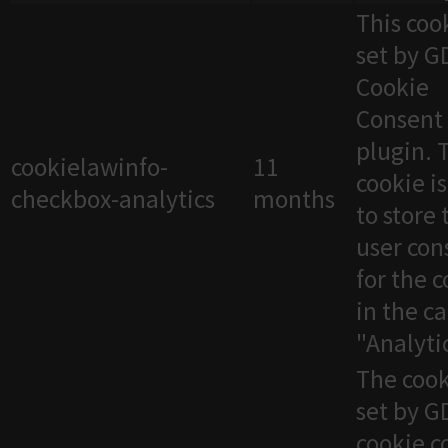
This cook
set by 
Cookie
Consent
plugin. 
cookielawinfo-
11
cookie i
checkbox-analytics
months
to store 
user con
for the 
in the c
"Analytic
The cook
set by 
cookie c