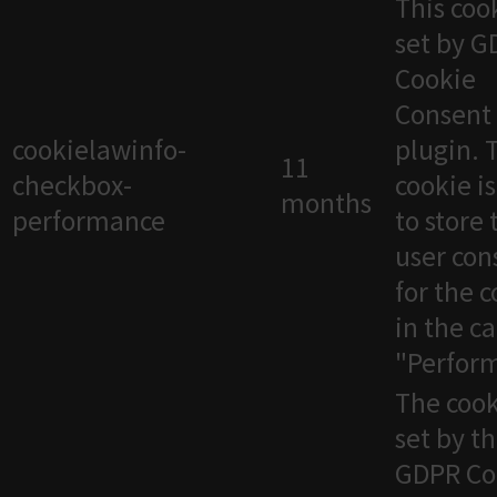
This cook
set by 
Cookie
Consent
cookielawinfo-
plugin. 
11
checkbox-
cookie i
months
performance
to store 
user con
for the 
in the c
"Perfor
The cook
set by t
GDPR Co