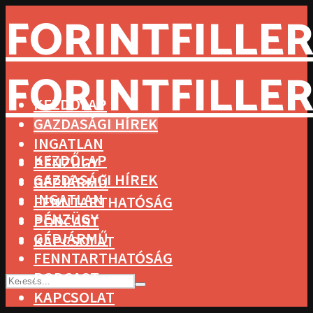
FORINTFILLER
FORINTFILLER
KEZDŐLAP
GAZDASÁGI HÍREK
INGATLAN
KEZDŐLAP
PÉNZÜGY
GAZDASÁGI HÍREK
GÉPJÁRMŰ
INGATLAN
FENNTARTHATÓSÁG
PÉNZÜGY
PODCAST
GÉPJÁRMŰ
KAPCSOLAT
FENNTARTHATÓSÁG
PODCAST
KAPCSOLAT