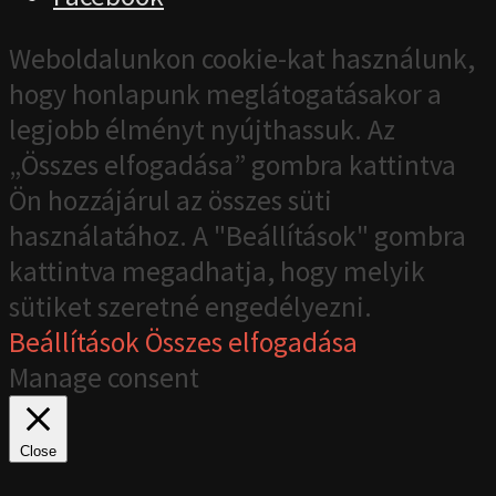
Weboldalunkon cookie-kat használunk,
hogy honlapunk meglátogatásakor a
legjobb élményt nyújthassuk. Az
„Összes elfogadása” gombra kattintva
Ön hozzájárul az összes süti
használatához. A "Beállítások" gombra
kattintva megadhatja, hogy melyik
sütiket szeretné engedélyezni.
Beállítások
Összes elfogadása
Manage consent
Close