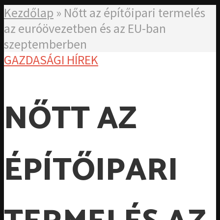
Kezdőlap
»
Nőtt az építőipari termelés
az euróövezetben és az EU-ban
szeptemberben
GAZDASÁGI HÍREK
NŐTT AZ
ÉPÍTŐIPARI