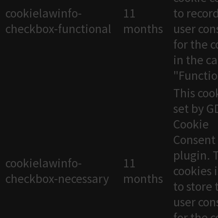
cookielawinfo-
11
to recor
checkbox-functional
months
user con
for the 
in the c
"Functio
This cook
set by 
Cookie
Consent
plugin. 
cookielawinfo-
11
cookies 
checkbox-necessary
months
to store 
user con
for the 