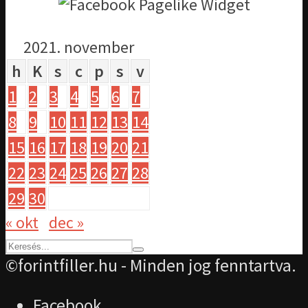
2021. november
h
K
s
c
p
s
v
1
2
3
4
5
6
7
8
9
10
11
12
13
14
15
16
17
18
19
20
21
22
23
24
25
26
27
28
29
30
« okt
dec »
©forintfiller.hu - Minden jog fenntartva.
Facebook