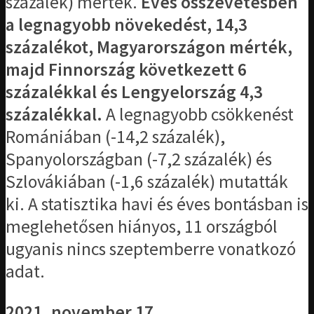
százalék) mérték.
Éves összevetésben
a legnagyobb növekedést, 14,3
százalékot, Magyarországon mérték,
majd Finnország következett 6
százalékkal és Lengyelország 4,3
százalékkal.
A legnagyobb csökkenést
Romániában (-14,2 százalék),
Spanyolországban (-7,2 százalék) és
Szlovákiában (-1,6 százalék) mutatták
ki. A statisztika havi és éves bontásban is
meglehetősen hiányos, 11 országból
ugyanis nincs szeptemberre vonatkozó
adat.
2021. november 17.