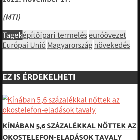
(MTI)
Tagek
építőipari termelés
euróövezet
Európai Unió
Magyarország
növekedés
EZ IS ÉRDEKELHETI
KÍNÁBAN 5,6 SZÁZALÉKKAL NŐTTEK AZ
OKOSTELEFON-ELADÁSOK TAVALY