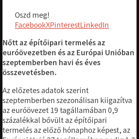
Oszd meg!
Facebook
X
Pinterest
LinkedIn
Nőtt az építőipari termelés az
euróövezetben és az Európai Unióban
szeptemberben havi és éves
összevetésben.
Az előzetes adatok szerint
szeptemberben szezonálisan kiigazítva
az euróövezet 19 tagállamában 0,9
százalékkal bővült az építőipari
termelés az előző hónaphoz képest, az