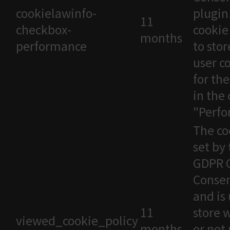
cookielawinfo-
plugin
11
checkbox-
cookie
months
performance
to stor
user c
for th
in the
"Perfo
The co
set by
GDPR 
Consen
and is
11
store 
viewed_cookie_policy
months
or not