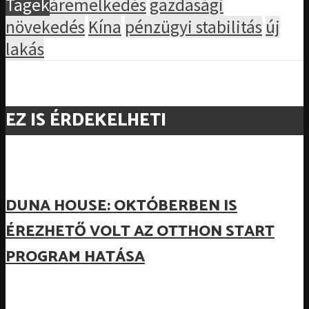
Tagek
áremelkedés
gazdasági
növekedés
Kína
pénzügyi stabilitás
új
lakás
EZ IS ÉRDEKELHETI
DUNA HOUSE: OKTÓBERBEN IS
ÉREZHETŐ VOLT AZ OTTHON START
PROGRAM HATÁSA