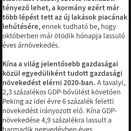
tényező lehet, a kormány ezért már
több lépést tett az új lakások piacának
lehűtésére
, ennek tudható be, hogy
októberben már ötödik hónapja lassuló
éves árnövekedés.
Kína a világ jelentősebb gazdaságai
közül egyedüliként tudott gazdasági
növekedést elérni 2020-ban.
A tavalyi,
2,3 százalékos GDP-bővülést követően
Peking az idei évre 6 százalék feletti
növekedést irányozott elő. Kína GDP-
növekedése 4,9 százalékra lassult a
harmadik negyedévben éves