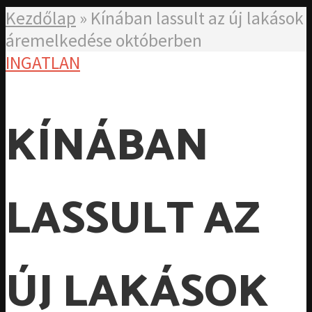
Kezdőlap
»
Kínában lassult az új lakások
áremelkedése októberben
INGATLAN
KÍNÁBAN
LASSULT AZ
ÚJ LAKÁSOK