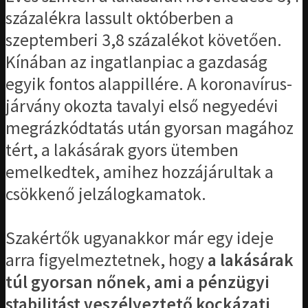
százalékra lassult októberben a
szeptemberi 3,8 százalékot követően.
Kínában az ingatlanpiac a gazdaság
egyik fontos alappillére. A koronavírus-
járvány okozta tavalyi első negyedévi
megrázkódtatás után gyorsan magához
tért, a lakásárak gyors ütemben
emelkedtek, amihez hozzájárultak a
csökkenő jelzálogkamatok.
Szakértők ugyanakkor már egy ideje
arra figyelmeztetnek, hogy
a lakásárak
túl gyorsan nőnek, ami a pénzügyi
stabilitást veszélyeztető kockázati