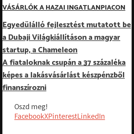
VÁSÁRLÓK A HAZAI INGATLANPIACON
Egyedülálló fejlesztést mutatott be
a Dubaji Világkiállításon a magyar
startup, a Chameleon
A fiataloknak csupán a 37 százaléka
képes a lakásvásárlást készpénzből
finanszírozni
Oszd meg!
Facebook
X
Pinterest
LinkedIn