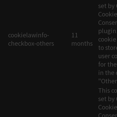
set by
Cooki
Conse
plugin
cookielawinfo-
11
cookie
checkbox-others
months
to stor
user c
for th
in the
"Other
This co
set by
Cooki
Conse