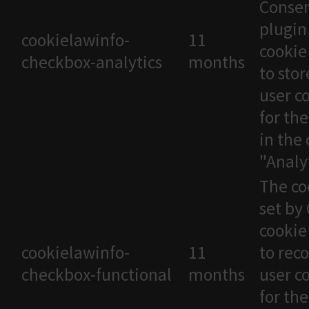
Conse
plugin
cookielawinfo-
11
cookie
checkbox-analytics
months
to stor
user c
for th
in the
"Analyt
The co
set by
cookie
cookielawinfo-
11
to rec
checkbox-functional
months
user c
for th