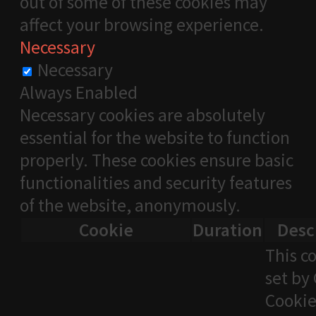
out of some of these cookies may
affect your browsing experience.
Necessary
Necessary
Always Enabled
Necessary cookies are absolutely
essential for the website to function
properly. These cookies ensure basic
functionalities and security features
of the website, anonymously.
Cookie
Duration
Desc
This co
set by
Cooki