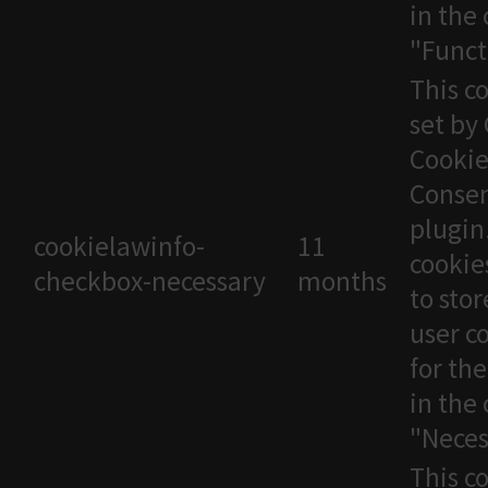
in the
"Funct
This co
set by
Cooki
Conse
plugin
cookielawinfo-
11
cookie
checkbox-necessary
months
to stor
user c
for th
in the
"Neces
This co