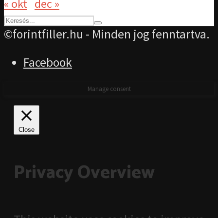
« okt
dec »
©forintfiller.hu - Minden jog fenntartva.
Facebook
Manage consent
Close
Privacy Overview