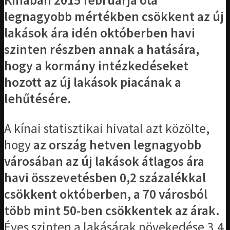
Kínában 2015 februárja óta
legnagyobb mértékben csökkent az új
lakások ára idén októberben havi
szinten részben annak a hatására,
hogy a kormány intézkedéseket
hozott az új lakások piacának a
lehűtésére.
A kínai statisztikai hivatal azt közölte,
hogy
az ország hetven legnagyobb
városában az új lakások átlagos ára
havi összevetésben 0,2 százalékkal
csökkent októberben, a 70 városból
több mint 50-ben csökkentek az árak.
Éves szinten a lakásárak növekedése 3,4