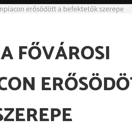
anpiacon erősödött a befektetők szerepe
A FŐVÁROSI
CON ERŐSÖDÖ
SZEREPE