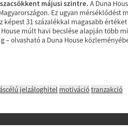
sszacsökkent májusi szintre.
A Duna Hous
ott Magyarországon. Ez ugyan mérséklődést
oz képest 31 százalékkal magasabb értéket
House múlt havi becslése alapján több min
idáig – olvasható a Duna House közleményéb
áscélú jelzáloghitel
motiváció
tranzakció