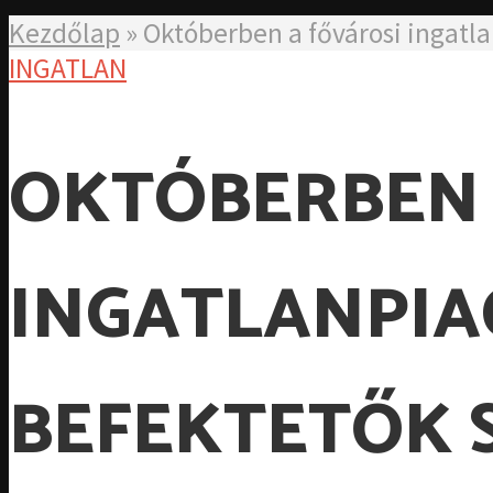
Kezdőlap
»
Októberben a fővárosi ingatl
INGATLAN
OKTÓBERBEN 
INGATLANPIA
BEFEKTETŐK 