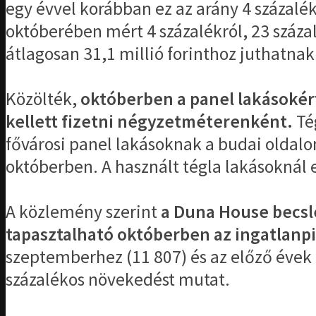
egy évvel korábban ez az arány 4 százalék
októberében mért 4 százalékról, 23 száza
átlagosan 31,1 millió forinthoz juthatnak
Közölték,
októberben a panel lakásokért
kellett fizetni négyzetméterenként.
Tég
fővárosi panel lakásoknak a budai oldalon
októberben. A használt tégla lakásoknál e
A közlemény szerint
a Duna House becslé
tapasztalható októberben az ingatlanp
szeptemberhez (11 807) és az előző évek
százalékos növekedést mutat.