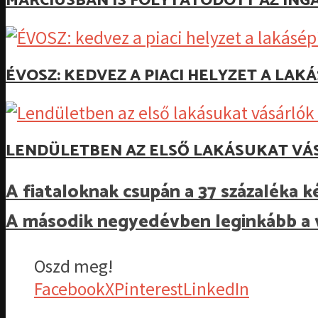
MÁRCIUSBAN IS FOLYTATÓDOTT AZ ING
ÉVOSZ: KEDVEZ A PIACI HELYZET A LA
LENDÜLETBEN AZ ELSŐ LAKÁSUKAT VÁ
A fiataloknak csupán a 37 százaléka k
A második negyedévben leginkább a v
Oszd meg!
Facebook
X
Pinterest
LinkedIn