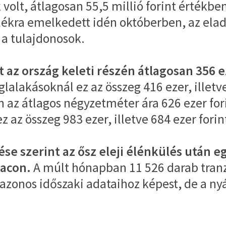
 volt, átlagosan 55,5 millió forint értékbe
lékra emelkedett idén októberben, az elad
 a tulajdonosok.
 az ország keleti részén átlagosan 356 e
lalakásoknál ez az összeg 416 ezer, illetv
 az átlagos négyzetméter ára 626 ezer fori
z az összeg 983 ezer, illetve 684 ezer for
se szerint az ősz eleji élénkülés után e
iacon.
A múlt hónapban 11 526 darab tranz
 azonos időszaki adataihoz képest, de a n