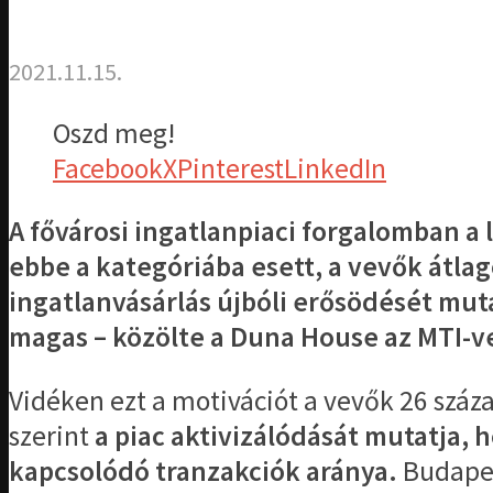
2021.11.15.
Oszd meg!
Facebook
X
Pinterest
LinkedIn
A fővárosi ingatlanpiaci forgalomban a 
ebbe a kategóriába esett, a vevők átlago
ingatlanvásárlás újbóli erősödését muta
magas – közölte a Duna House az MTI-ve
Vidéken ezt a motivációt a vevők 26 száza
szerint
a piac aktivizálódását mutatja, 
kapcsolódó tranzakciók aránya.
Budapest