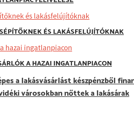
ATLANPIAC FELÍVELÉSE
KÁSÉPÍTŐKNEK ÉS LAKÁSFELÚJÍTÓKNAK
SÁRLÓK A HAZAI INGATLANPIACON
épes a lakásvásárlást készpénzből finan
idéki városokban nőttek a lakásárak