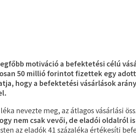
legfőbb motiváció a befektetési célú vásá
san 50 millió forintot fizettek egy adott
tja, hogy a befektetési vásárlások arány
l.
léka nevezte meg, az átlagos vásárlási öss
hogy nem csak vevői, de eladói oldalról 
en az eladók 41 százaléka értékesíti befek