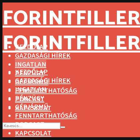
FORINTFILLER
FORINTFILLER
KEZDŐLAP
GAZDASÁGI HÍREK
INGATLAN
KEZDŐLAP
PÉNZÜGY
GAZDASÁGI HÍREK
GÉPJÁRMŰ
INGATLAN
FENNTARTHATÓSÁG
PÉNZÜGY
PODCAST
GÉPJÁRMŰ
KAPCSOLAT
FENNTARTHATÓSÁG
PODCAST
KAPCSOLAT