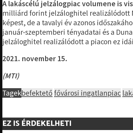
A lakáscélú jelzálogpiac volumene is vi
milliárd forint jelzáloghitel realizálód
képest, de a tavalyi év azonos időszakáh
január-szeptemberi tényadatai és a Duna 
jelzáloghitel realizálódott a piacon ez 
2021. november 15.
(MTI)
Tagek
befektető
fővárosi ingatlanpiac
lak
EZ IS ÉRDEKELHETI