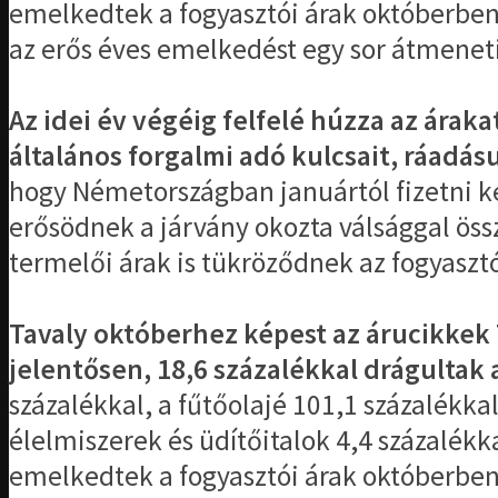
emelkedtek a fogyasztói árak októberben
az erős éves emelkedést egy sor átmeneti 
Az idei év végéig felfelé húzza az árak
általános forgalmi adó kulcsait, ráadás
hogy Németországban januártól fizetni ke
erősödnek a járvány okozta válsággal öss
termelői árak is tükröződnek az fogyaszt
Tavaly októberhez képest az árucikkek 7
jelentősen, 18,6 százalékkal drágultak
százalékkal, a fűtőolajé 101,1 százalékka
élelmiszerek és üdítőitalok 4,4 százalékk
emelkedtek a fogyasztói árak októberben