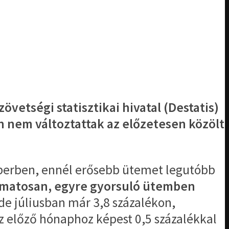
vetségi statisztikai hivatal (Destatis)
n nem változtattak az előzetesen közölt
tóberben, ennél erősebb ütemet legutóbb
amatosan, egyre gyorsuló ütemben
 de júliusban már 3,8 százalékon,
z előző hónaphoz képest 0,5 százalékkal