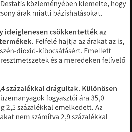
A Destatis közleményében kiemelte, hogy
csony árak miatti bázishatásokat.
aly ideiglenesen csökkentették az
j-termékek.
Felfelé hajtja az árakat az is,
szén-dioxid-kibocsátásért. Emellett
keresztmetszetek és a meredeken felívelő
2,4 százalékkal drágultak. Különösen
az üzemanyagok fogyasztói ára 35,0
ig 2,5 százalékkal emelkedett. Az
árakat nem számítva 2,9 százalékkal