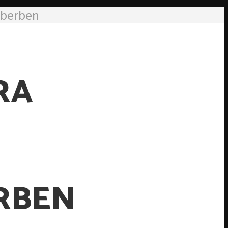
óberben
RA
RBEN