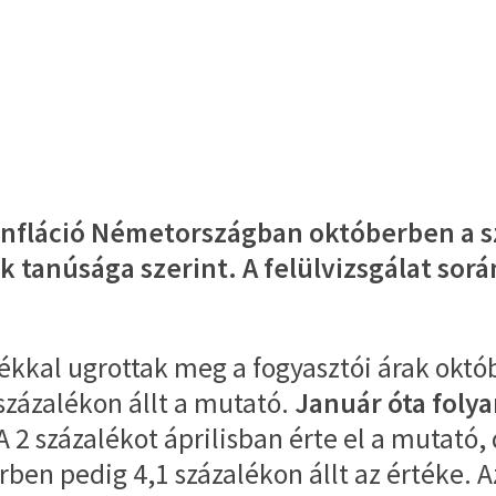
nfláció Németországban októberben a szö
 tanúsága szerint. A felülvizsgálat sorá
lékkal ugrottak meg a fogyasztói árak ok
zázalékon állt a mutató.
Január óta foly
A 2 százalékot áprilisban érte el a mutató,
en pedig 4,1 százalékon állt az értéke. A