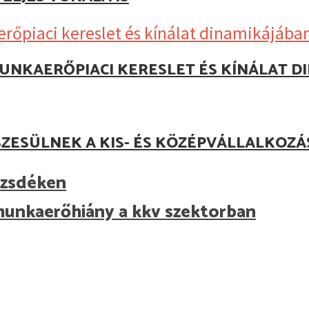
UNKAERŐPIACI KERESLET ÉS KÍNÁLAT D
ZESÜLNEK A KIS- ÉS KÖZÉPVÁLLALKOZ
őzsdéken
munkaerőhiány a kkv szektorban