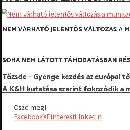
NEM VÁRHATÓ JELENTŐS VÁLTOZÁS A M
SOHA NEM LÁTOTT TÁMOGATÁSBAN RÉS
Tőzsde – Gyenge kezdés az európai t
A K&H kutatása szerint fokozódik a 
Oszd meg!
Facebook
X
Pinterest
LinkedIn