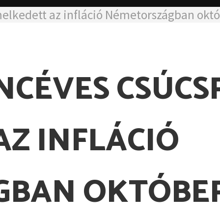
melkedett az infláció Németországban okt
NCÉVES CSÚCS
Z INFLÁCIÓ
GBAN OKTÓBE