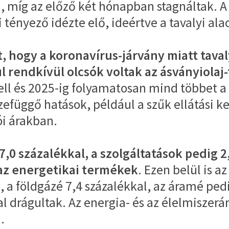
, míg az előző két hónapban stagnáltak. 
tényező idézte elő, ideértve a tavalyi ala
at, hogy a koronavírus-járvány miatt tav
ul rendkívül olcsók voltak az ásványiola
ll és 2025-ig folyamatosan mind többet a 
zefüggő hatások, például a szűk ellátási 
ói árakban.
,0 százalékkal, a szolgáltatások pedig 
 az energetikai termékek
. Ezen belül is 
l, a földgázé 7,4 százalékkal, az áramé ped
al drágultak. Az energia- és az élelmiszer
.