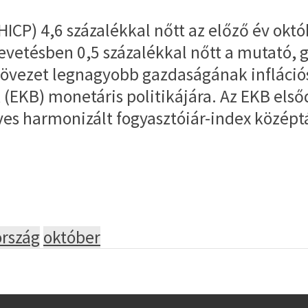
(HICP) 4,6 százalékkal nőtt az előző év o
vetésben 0,5 százalékkal nőtt a mutató, g
övezet legnagyobb gazdaságának inflációs
(EKB) monetáris politikájára. Az EKB elsődl
ves harmonizált fogyasztóiár-index középt
rszág
október