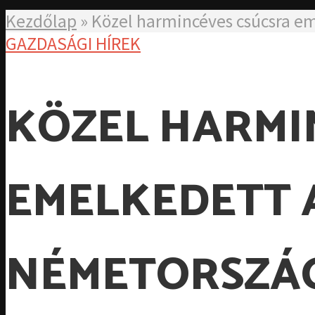
Kezdőlap
»
Közel harmincéves csúcsra e
GAZDASÁGI HÍREK
KÖZEL HARMI
EMELKEDETT A
NÉMETORSZÁ