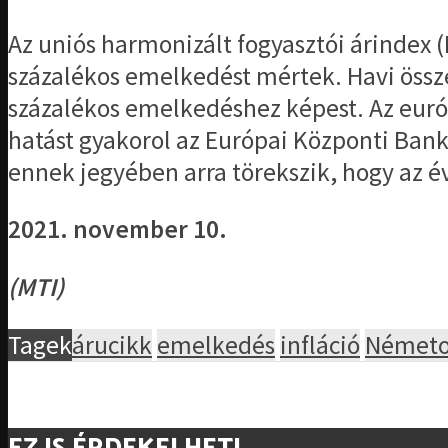
Az uniós harmonizált fogyasztói árindex 
százalékos emelkedést mértek. Havi össze
százalékos emelkedéshez képest. Az euró
hatást gyakorol az Európai Központi Bank 
ennek jegyében arra törekszik, hogy az é
2021. november 10.
(MTI)
Tagek
árucikk
emelkedés
infláció
Németo