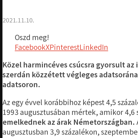
2021.11.10.
Oszd meg!
Facebook
X
Pinterest
LinkedIn
Közel harmincéves csúcsra gyorsult az i
szerdán közzétett végleges adatsorának
adatsoron.
Az egy évvel korábbihoz képest 4,5 száza
1993 augusztusában mértek, amikor 4,6 s
emelkednek az árak Németországban.
augusztusban 3,9 százalékon, szeptemberb