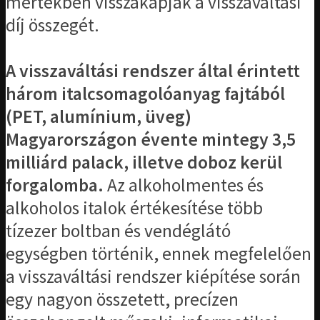
mértékben visszakapják a visszaváltási
díj összegét.
A visszaváltási rendszer által érintett
három italcsomagolóanyag fajtából
(PET, alumínium, üveg)
Magyarországon évente mintegy 3,5
milliárd palack, illetve doboz kerül
forgalomba.
Az alkoholmentes és
alkoholos italok értékesítése több
tízezer boltban és vendéglátó
egységben történik, ennek megfelelően
a visszaváltási rendszer kiépítése során
egy nagyon összetett, precízen