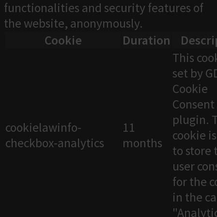
functionalities and security features of
the website, anonymously.
Cookie
Duration
Descri
This cook
set by 
Cookie
Consent
plugin. 
cookielawinfo-
11
cookie i
checkbox-analytics
months
to store 
user con
for the 
in the c
"Analytic