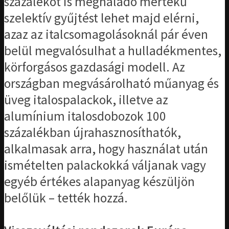
százalékot is meghaladó mértékű
szelektív gyűjtést lehet majd elérni,
azaz az italcsomagolásoknál pár éven
belül megvalósulhat a hulladékmentes,
körforgásos gazdasági modell. Az
országban megvásárolható műanyag és
üveg italospalackok, illetve az
alumínium italosdobozok 100
százalékban újrahasznosíthatók,
alkalmasak arra, hogy használat után
ismételten palackokká váljanak vagy
egyéb értékes alapanyag készüljön
belőlük – tették hozzá.