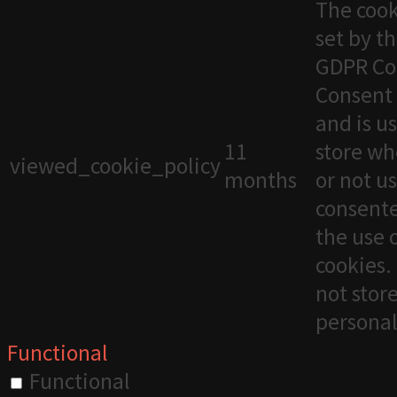
The cook
set by t
GDPR Co
Consent 
and is u
11
store wh
viewed_cookie_policy
months
or not u
consente
the use 
cookies. 
not stor
personal
Functional
Functional