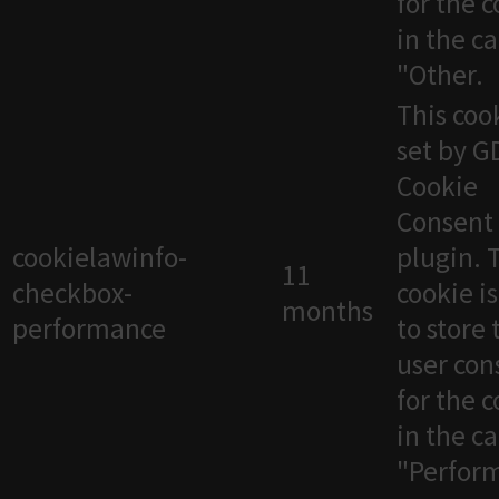
for the 
in the c
"Other.
This cook
set by 
Cookie
Consent
cookielawinfo-
plugin. 
11
checkbox-
cookie i
months
performance
to store 
user con
for the 
in the c
"Perfor