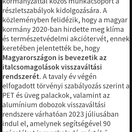
kormányzattal közös munkacsoport a
részletszabályok kidolgozására. A
közleményben felidézik, hogy a magyar
kormány 2020-ban hirdette meg klíma
és természetvédelmi akciótervét, ennek
keretében jelentették be, hogy
Magyarországon is bevezetik az
italcsomagolások visszaváltási
rendszerét
. A tavaly év végén
elfogadott törvényi szabályozás szerint a
PET és üveg palackok, valamint az
alumínium dobozok visszaváltási
rendszere várhatóan 2023 júliusában
indul el, amelynek segítségével 90