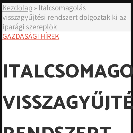
Kezdőlap
»
Italcsomagolás
visszagyűjtési rendszert dolgoztak ki az
iparági szereplők
GAZDASÁGI HÍREK
ITALCSOMAGO
VISSZAGYŰJTÉ