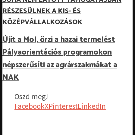
RÉSZESÜLNEK A KIS- ÉS
KÖZÉPVÁLLALKOZÁSOK
Újít a Mol, őrzi a hazai termelést
Pályaorientációs programokon
népszerűsíti az agrárszakmákat a
NAK
Oszd meg!
Facebook
X
Pinterest
LinkedIn