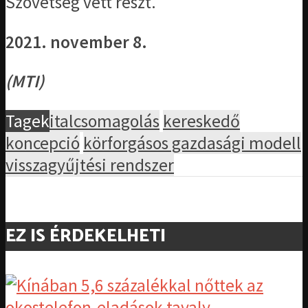
Szövetség vett részt.
2021. november 8.
(MTI)
Tagek
italcsomagolás
kereskedő
koncepció
körforgásos gazdasági modell
visszagyűjtési rendszer
EZ IS ÉRDEKELHETI