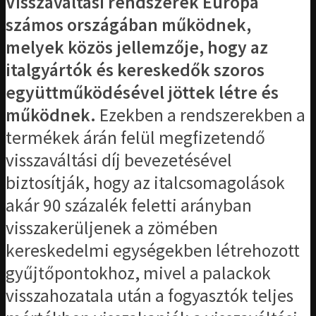
Visszaváltási rendszerek Európa
számos országában működnek,
melyek közös jellemzője, hogy az
italgyártók és kereskedők szoros
együttműködésével jöttek létre és
működnek.
Ezekben a rendszerekben a
termékek árán felül megfizetendő
visszaváltási díj bevezetésével
biztosítják, hogy az italcsomagolások
akár 90 százalék feletti arányban
visszakerüljenek a zömében
kereskedelmi egységekben létrehozott
gyűjtőpontokhoz, mivel a palackok
visszahozatala után a fogyasztók teljes