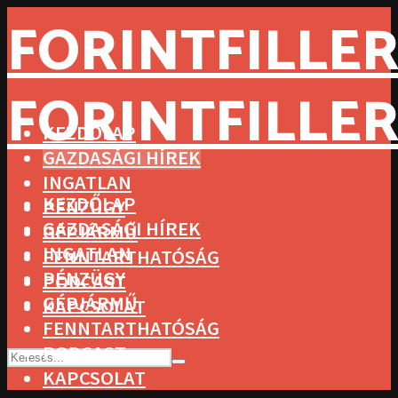
FORINTFILLER
FORINTFILLER
KEZDŐLAP
GAZDASÁGI HÍREK
INGATLAN
KEZDŐLAP
PÉNZÜGY
GAZDASÁGI HÍREK
GÉPJÁRMŰ
INGATLAN
FENNTARTHATÓSÁG
PÉNZÜGY
PODCAST
GÉPJÁRMŰ
KAPCSOLAT
FENNTARTHATÓSÁG
PODCAST
KAPCSOLAT