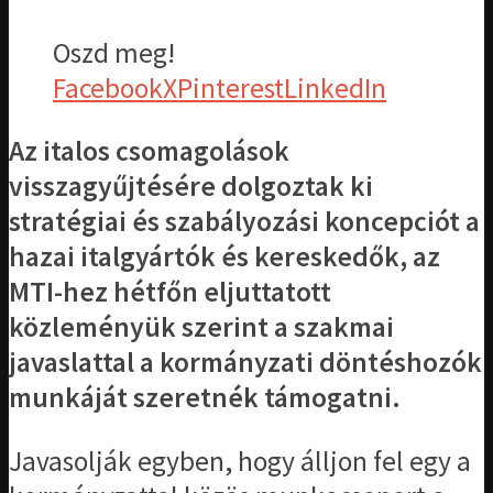
Oszd meg!
Facebook
X
Pinterest
LinkedIn
Az italos csomagolások
visszagyűjtésére dolgoztak ki
stratégiai és szabályozási koncepciót a
hazai italgyártók és kereskedők, az
MTI-hez hétfőn eljuttatott
közleményük szerint a szakmai
javaslattal a kormányzati döntéshozók
munkáját szeretnék támogatni.
Javasolják egyben, hogy álljon fel egy a