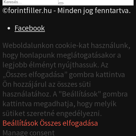
©forintfiller.hu - Minden jog fenntartva.
Facebook
Weboldalunkon cookie-kat használunk,
hogy honlapunk meglátogatásakor a
legjobb élményt nyújthassuk. Az
„Összes elfogadása” gombra kattintva
Ön hozzájárul az összes süti
használatához. A "Beállítások" gombra
kattintva megadhatja, hogy melyik
sütiket szeretné engedélyezni.
Beállítások
Összes elfogadása
Manage consent