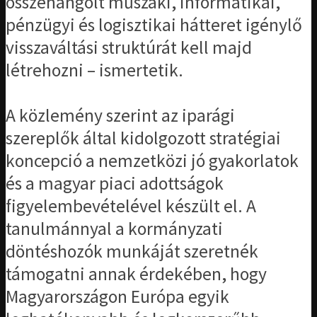
összehangolt műszaki, informatikai,
pénzügyi és logisztikai hátteret igénylő
visszaváltási struktúrát kell majd
létrehozni – ismertetik.
A közlemény szerint az iparági
szereplők által kidolgozott stratégiai
koncepció a nemzetközi jó gyakorlatok
és a magyar piaci adottságok
figyelembevételével készült el. A
tanulmánnyal a kormányzati
döntéshozók munkáját szeretnék
támogatni annak érdekében, hogy
Magyarországon Európa egyik