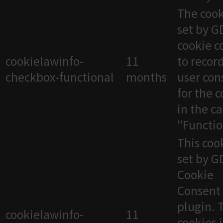
The cook
set by 
cookie c
cookielawinfo-
11
to recor
checkbox-functional
months
user con
for the 
in the c
"Functio
This cook
set by 
Cookie
Consent
plugin. 
cookielawinfo-
11
cookies 