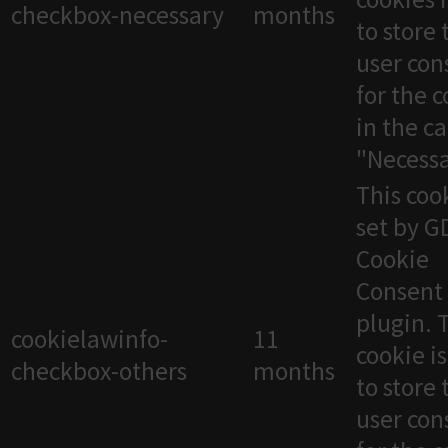
checkbox-necessary
months
to store 
user con
for the 
in the c
"Necessa
This cook
set by 
Cookie
Consent
plugin. 
cookielawinfo-
11
cookie i
checkbox-others
months
to store 
user con