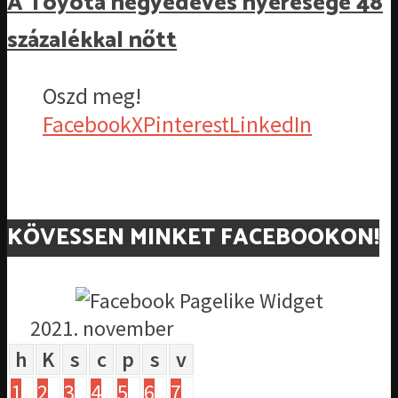
A Toyota negyedéves nyeresége 48
százalékkal nőtt
Oszd meg!
Facebook
X
Pinterest
LinkedIn
KÖVESSEN MINKET FACEBOOKON!
2021. november
h
K
s
c
p
s
v
1
2
3
4
5
6
7