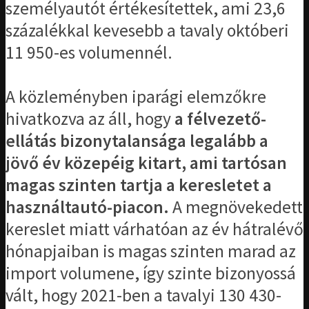
személyautót értékesítettek, ami 23,6
százalékkal kevesebb a tavaly októberi
11 950-es volumennél.
A közleményben iparági elemzőkre
hivatkozva az áll, hogy
a félvezető-
ellátás bizonytalansága legalább a
jövő év közepéig kitart, ami tartósan
magas szinten tartja a keresletet a
használtautó-piacon.
A megnövekedett
kereslet miatt várhatóan az év hátralévő
hónapjaiban is magas szinten marad az
import volumene, így szinte bizonyossá
vált, hogy 2021-ben a tavalyi 130 430-