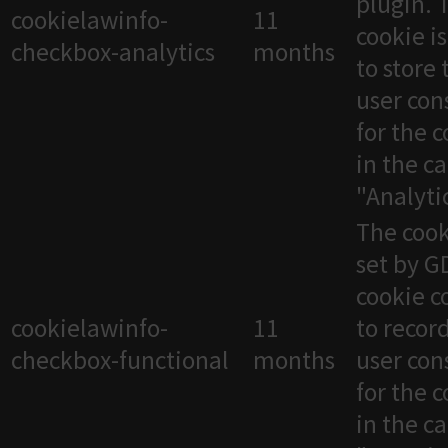
plugin. 
cookielawinfo-
11
cookie i
checkbox-analytics
months
to store 
user con
for the 
in the c
"Analytic
The cook
set by 
cookie c
cookielawinfo-
11
to recor
checkbox-functional
months
user con
for the 
in the c