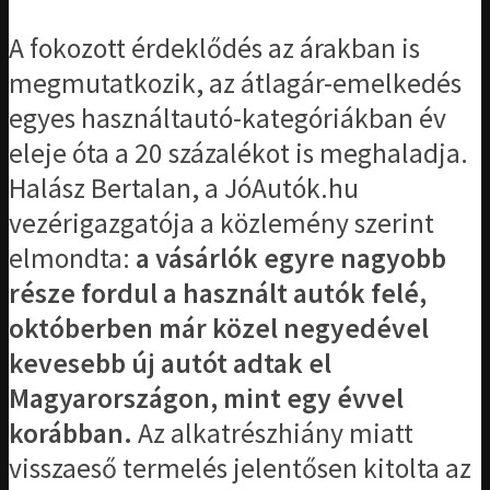
A fokozott érdeklődés az árakban is
megmutatkozik, az átlagár-emelkedés
egyes használtautó-kategóriákban év
eleje óta a 20 százalékot is meghaladja.
Halász Bertalan, a JóAutók.hu
vezérigazgatója a közlemény szerint
elmondta:
a vásárlók egyre nagyobb
része fordul a használt autók felé,
októberben már közel negyedével
kevesebb új autót adtak el
Magyarországon, mint egy évvel
korábban.
Az alkatrészhiány miatt
visszaeső termelés jelentősen kitolta az