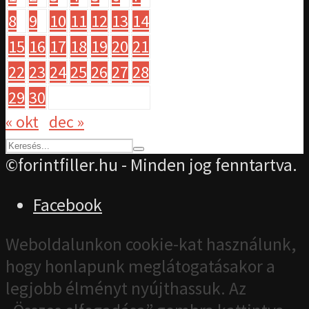
8
9
10
11
12
13
14
15
16
17
18
19
20
21
22
23
24
25
26
27
28
29
30
« okt
dec »
©forintfiller.hu - Minden jog fenntartva.
Facebook
Weboldalunkon cookie-kat használunk,
hogy honlapunk meglátogatásakor a
legjobb élményt nyújthassuk. Az