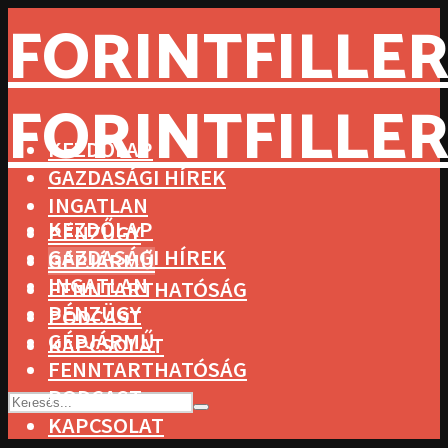
FORINTFILLER
FORINTFILLER
KEZDŐLAP
GAZDASÁGI HÍREK
INGATLAN
KEZDŐLAP
PÉNZÜGY
GAZDASÁGI HÍREK
GÉPJÁRMŰ
INGATLAN
FENNTARTHATÓSÁG
PÉNZÜGY
PODCAST
GÉPJÁRMŰ
KAPCSOLAT
FENNTARTHATÓSÁG
PODCAST
KAPCSOLAT