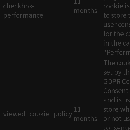
11
checkbox-
cookie i
months
performance
to store 
user con
for the 
in the c
"Perfor
The cook
set by t
GDPR Co
Consent 
and is u
11
store wh
viewed_cookie_policy
months
or not u
consente