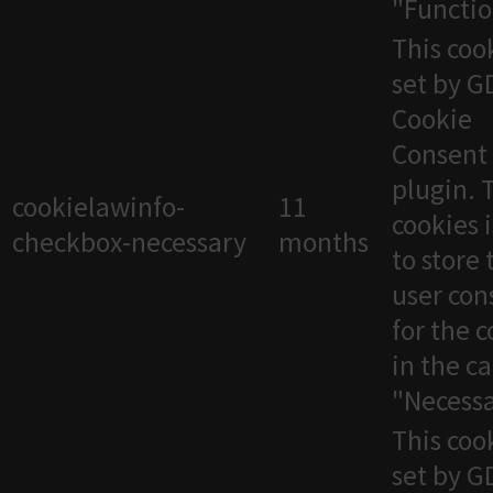
"Functio
This cook
set by 
Cookie
Consent
plugin. 
cookielawinfo-
11
cookies 
checkbox-necessary
months
to store 
user con
for the 
in the c
"Necessa
This cook
set by 