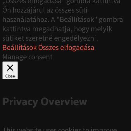
„Összes elfogadása” gombra kattintva
Ön hozzájárul az összes süti
használatához. A "Beállítások" gombra
kattintva megadhatja, hogy melyik
sütiket szeretné engedélyezni.
Beállítások
Összes elfogadása
Manage consent
Close
Privacy Overview
This website uses cookies to improve