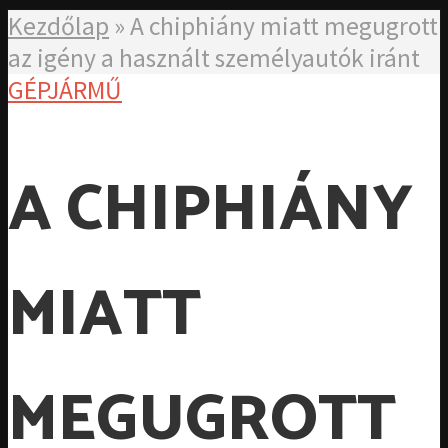
Kezdőlap
»
A chiphiány miatt megugrott
az igény a használt személyautók iránt
GÉPJÁRMŰ
A CHIPHIÁNY
MIATT
MEGUGROTT