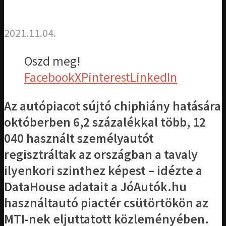
2021.11.04.
Oszd meg!
Facebook
X
Pinterest
LinkedIn
Az autópiacot sújtó chiphiány hatására
októberben 6,2 százalékkal több, 12
040 használt személyautót
regisztráltak az országban a tavaly
ilyenkori szinthez képest – idézte a
DataHouse adatait a JóAutók.hu
használtautó piactér csütörtökön az
MTI-nek eljuttatott közleményében.