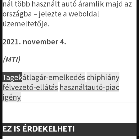
nál több használt autó áramlik majd az
országba – jelezte a weboldal
üzemeltetője.
2021. november 4.
(MTI)
Tagek
átlagár-emelkedés
chiphiány
félvezető-ellátás
használtautó-piac
igény
EZ IS ÉRDEKELHETI