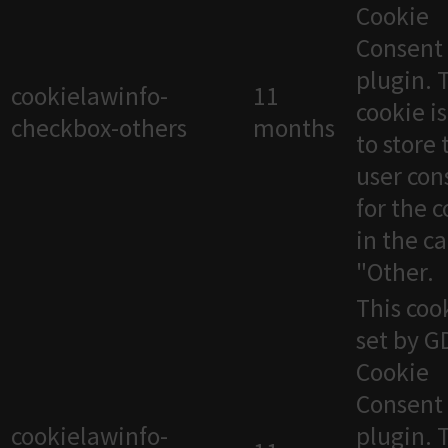
Cookie
Consent
plugin. 
cookielawinfo-
11
cookie i
checkbox-others
months
to store 
user con
for the 
in the c
"Other.
This cook
set by 
Cookie
Consent
cookielawinfo-
plugin. 