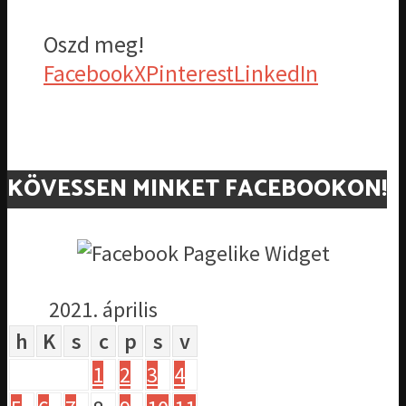
Oszd meg!
Facebook
X
Pinterest
LinkedIn
KÖVESSEN MINKET FACEBOOKON!
2021. április
h
K
s
c
p
s
v
1
2
3
4