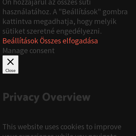
Ön hozzájárul az összes süti
használatához. A "Beállítások" gombra
kattintva megadhatja, hogy melyik
sütiket szeretné engedélyezni.
Beállítások
Összes elfogadása
Manage consent
Close
Privacy Overview
This website uses cookies to improve