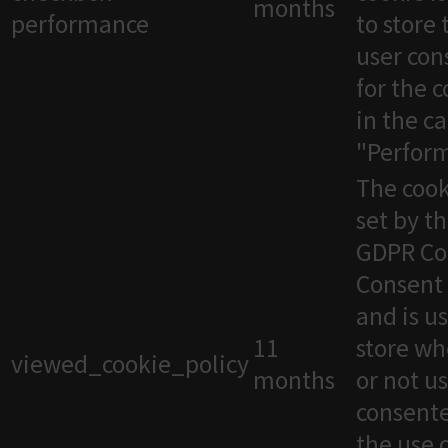
months
performance
to store 
user con
for the 
in the c
"Perfor
The cook
set by t
GDPR Co
Consent 
and is u
11
store wh
viewed_cookie_policy
months
or not u
consente
the use 