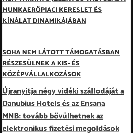
MUNKAERŐPIACI KERESLET ÉS
KÍNÁLAT DINAMIKÁJÁBAN
SOHA NEM LÁTOTT TÁMOGATÁSBAN
RÉSZESÜLNEK A KIS- ÉS
KÖZÉPVÁLLALKOZÁSOK
Újranyitja négy vidéki szállodáját a
Danubius Hotels és az Ensana
MNB: tovább bővülhetnek az
elektronikus fizetési megoldások