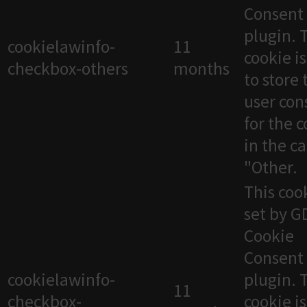
Consent
plugin. 
cookielawinfo-
11
cookie i
checkbox-others
months
to store 
user con
for the 
in the c
"Other.
This cook
set by 
Cookie
Consent
cookielawinfo-
plugin. 
11
checkbox-
cookie i