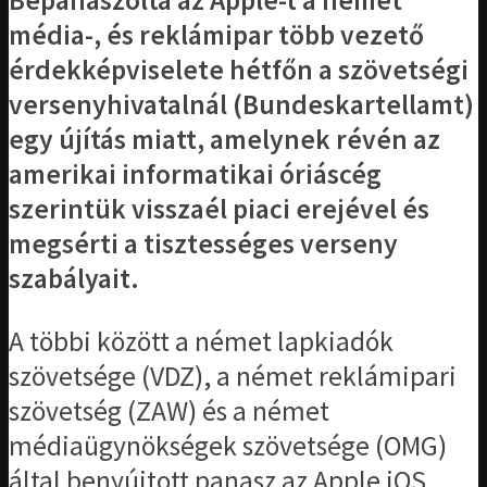
Bepanaszolta az Apple-t a német
média-, és reklámipar több vezető
érdekképviselete hétfőn a szövetségi
versenyhivatalnál (Bundeskartellamt)
egy újítás miatt, amelynek révén az
amerikai informatikai óriáscég
szerintük visszaél piaci erejével és
megsérti a tisztességes verseny
szabályait.
A többi között a német lapkiadók
szövetsége (VDZ), a német reklámipari
szövetség (ZAW) és a német
médiaügynökségek szövetsége (OMG)
által benyújtott panasz az Apple iOS