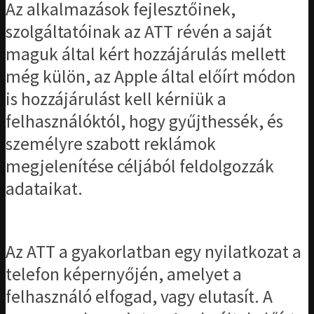
Az alkalmazások fejlesztőinek,
szolgáltatóinak az ATT révén a saját
maguk által kért hozzájárulás mellett
még külön, az Apple által előírt módon
is hozzájárulást kell kérniük a
felhasználóktól, hogy gyűjthessék, és
személyre szabott reklámok
megjelenítése céljából feldolgozzák
adataikat.
Az ATT a gyakorlatban egy nyilatkozat a
telefon képernyőjén, amelyet a
felhasználó elfogad, vagy elutasít. A