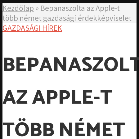
Kezdőlap
»
Bepanaszolta az Apple-t
több német gazdasági érdekképviselet
GAZDASÁGI HÍREK
BEPANASZOL
AZ APPLE-T
TÖBB NÉMET