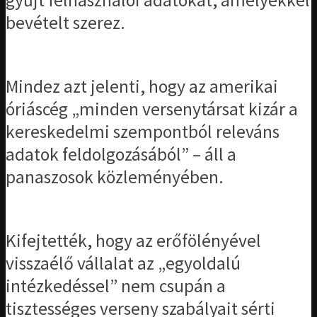
gyűjt felhasználói adatokat, amelyekkel
bevételt szerez.
Mindez azt jelenti, hogy az amerikai
óriáscég „minden versenytársat kizár a
kereskedelmi szempontból releváns
adatok feldolgozásából” – áll a
panaszosok közleményében.
Kifejtették, hogy az erőfölényével
visszaélő vállalat az „egyoldalú
intézkedéssel” nem csupán a
tisztességes verseny szabályait sérti