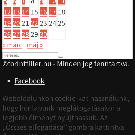
5
6
7
8
9
10
11
12
13
14
15
16
17
18
19
20
21
22
23
24
25
26
27
28
29
30
« márc
máj »
©forintfiller.hu - Minden jog fenntartva.
Facebook
Weboldalunkon cookie-kat használunk,
hogy honlapunk meglátogatásakor a
legjobb élményt nyújthassuk. Az
„Összes elfogadása” gombra kattintva