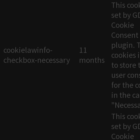
This cook
set by 
Cookie
Consent
plugin. 
cookielawinfo-
11
cookies 
checkbox-necessary
months
to store 
user con
for the 
in the c
"Necessa
This cook
set by 
Cookie