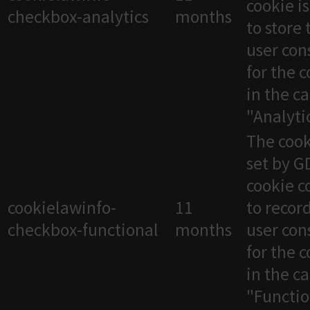
cookie i
checkbox-analytics
months
to store 
user con
for the 
in the c
"Analytic
The cook
set by 
cookie c
cookielawinfo-
11
to recor
checkbox-functional
months
user con
for the 
in the c
"Functio