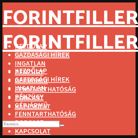
FORINTFILLER
FORINTFILLER
KEZDŐLAP
GAZDASÁGI HÍREK
INGATLAN
KEZDŐLAP
PÉNZÜGY
GAZDASÁGI HÍREK
GÉPJÁRMŰ
INGATLAN
FENNTARTHATÓSÁG
PÉNZÜGY
PODCAST
GÉPJÁRMŰ
KAPCSOLAT
FENNTARTHATÓSÁG
PODCAST
KAPCSOLAT