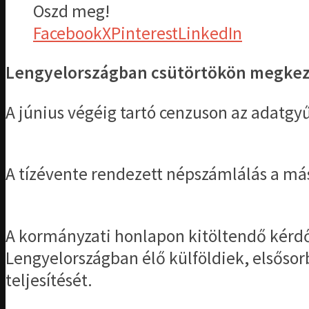
Oszd meg!
Facebook
X
Pinterest
LinkedIn
Lengyelországban csütörtökön megkezdő
A június végéig tartó cenzuson az adatgy
A tízévente rendezett népszámlálás a más
A kormányzati honlapon kitöltendő kérdőív
Lengyelországban élő külföldiek, elsősor
teljesítését.