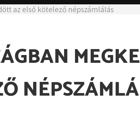
tt az első kötelező népszámlálás
ZÁGBAN MEGKE
ZŐ NÉPSZÁMLÁ