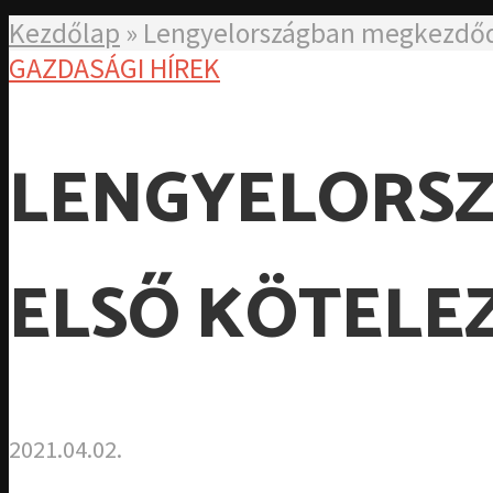
Kezdőlap
»
Lengyelországban megkezdődö
GAZDASÁGI HÍREK
LENGYELORS
ELSŐ KÖTELE
2021.04.02.