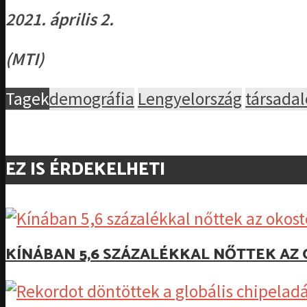
2021. április 2.
(MTI)
Tagek
demográfia
Lengyelország
társada
EZ IS ÉRDEKELHETI
KÍNÁBAN 5,6 SZÁZALÉKKAL NŐTTEK A