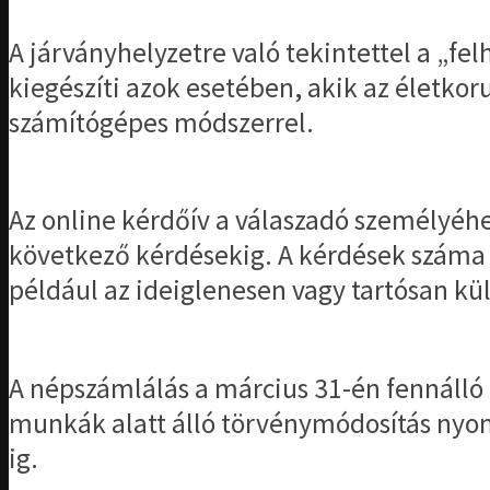
A járványhelyzetre való tekintettel a „fel
kiegészíti azok esetében, akik az életko
számítógépes módszerrel.
Az online kérdőív a válaszadó személyéhe
következő kérdésekig. A kérdések száma 
például az ideiglenesen vagy tartósan kü
A népszámlálás a március 31-én fennálló ad
munkák alatt álló törvénymódosítás nyo
ig.