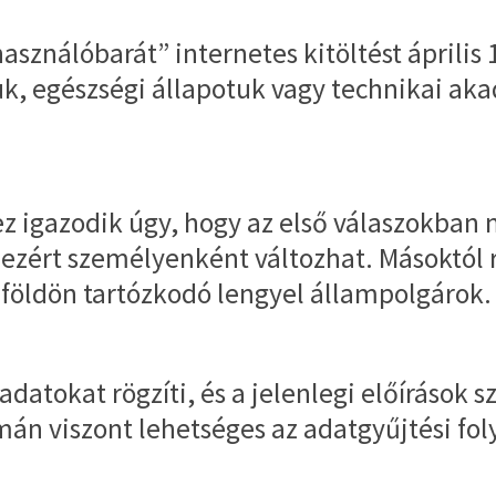
használóbarát” internetes kitöltést áprili
ruk, egészségi állapotuk vagy technikai a
z igazodik úgy, hogy az első válaszokban 
ezért személyenként változhat. Másoktól 
lföldön tartózkodó lengyel állampolgárok.
atokat rögzíti, és a jelenlegi előírások sz
mán viszont lehetséges az adatgyűjtési f