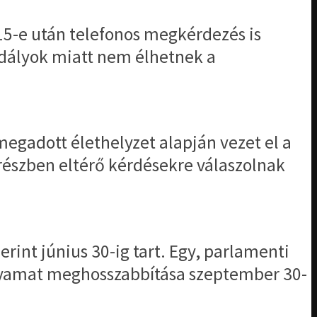
s 15-e után telefonos megkérdezés is
kadályok miatt nem élhetnek a
megadott élethelyzet alapján vezet el a
részben eltérő kérdésekre válaszolnak
erint június 30-ig tart. Egy, parlamenti
olyamat meghosszabbítása szeptember 30-