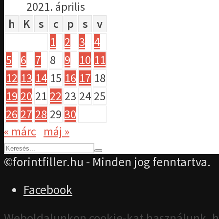
2021. április
h
K
s
c
p
s
v
1
2
3
4
5
6
7
8
9
10
11
12
13
14
15
16
17
18
19
20
21
22
23
24
25
26
27
28
29
30
« márc
máj »
©forintfiller.hu - Minden jog fenntartva.
Facebook
Weboldalunkon cookie-kat használunk, h