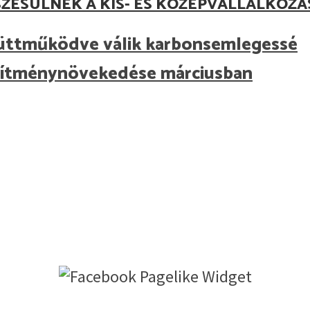
ZESÜLNEK A KIS- ÉS KÖZÉPVÁLLALKOZ
üttműködve válik karbonsemlegessé
jesítménynövekedése márciusban