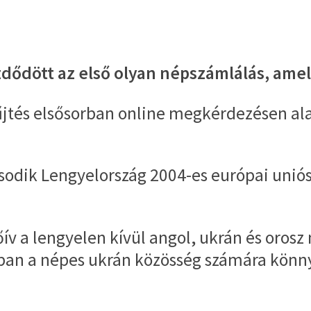
dött az első olyan népszámlálás, amely
űjtés elsősorban online megkérdezésen al
odik Lengyelország 2004-es európai uniós
 a lengyelen kívül angol, ukrán és orosz n
ban a népes ukrán közösség számára könnyí