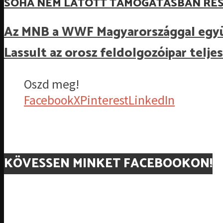
SOHA NEM LÁTOTT TÁMOGATÁSBAN RÉS
Az MNB a WWF Magyarországgal egy
Lassult az orosz feldolgozóipar tel
Oszd meg!
Facebook
X
Pinterest
LinkedIn
KÖVESSEN MINKET FACEBOOKON!