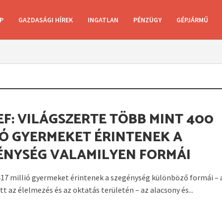
P
GAZDASÁGI HÍREK
INGATLAN
PÉNZÜGY
GÉPJÁRMŰ
EF: VILÁGSZERTE TÖBB MINT 400
IÓ GYERMEKET ÉRINTENEK A
ÉNYSÉG VALAMILYEN FORMÁI
17 millió gyermeket érintenek a szegénység különböző formái – 
t az élelmezés és az oktatás területén – az alacsony és...