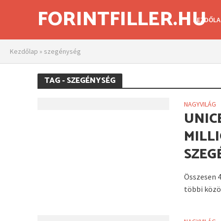
FORINTFILLER.HU
KEZDŐLA
Kezdőlap
»
szegénység
TAG - SZEGÉNYSÉG
NAGYVILÁG
UNIC
MILL
SZEG
Összesen 4
többi közöt