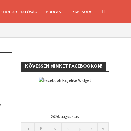
FENNTARTHATÓSÁG
PODCAST
KAPCSOLAT
KÖVESSEN MINKET FACEBOOKON!
a
2026. augusztus
h
K
s
c
p
s
v