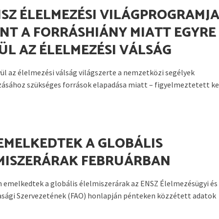
NSZ ÉLELMEZÉSI VILÁGPROGRAMJ
INT A FORRÁSHIÁNY MIATT EGYRE
ÜL AZ ÉLELMEZÉSI VÁLSÁG
ül az élelmezési válság világszerte a nemzetközi segélyek
zásához szükséges források elapadása miatt – figyelmeztetett k
 EMELKEDTEK A GLOBÁLIS
MISZERÁRAK FEBRUÁRBAN
 emelkedtek a globális élelmiszerárak az ENSZ Élelmezésügyi és
sági Szervezetének (FAO) honlapján pénteken közzétett adatok