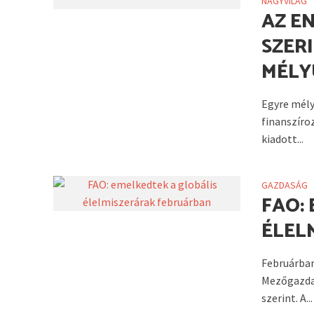
NAGYVILÁG
AZ E
SZER
MÉLY
Egyre mély
finanszíro
kiadott...
GAZDASÁG
FAO:
ÉLEL
Februárban
Mezőgazda
szerint. A...