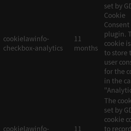
set by 
Cookie
Consent
plugin. 
cookielawinfo-
11
cookie i
checkbox-analytics
months
to store 
user con
for the 
in the c
"Analytic
The cook
set by 
cookie c
cookielawinfo-
11
to recor