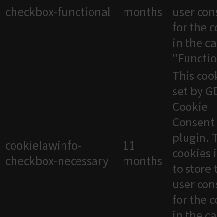
checkbox-functional
months
user con
for the 
in the c
"Functio
This cook
set by 
Cookie
Consent
plugin. 
cookielawinfo-
11
cookies 
checkbox-necessary
months
to store 
user con
for the 
in the c