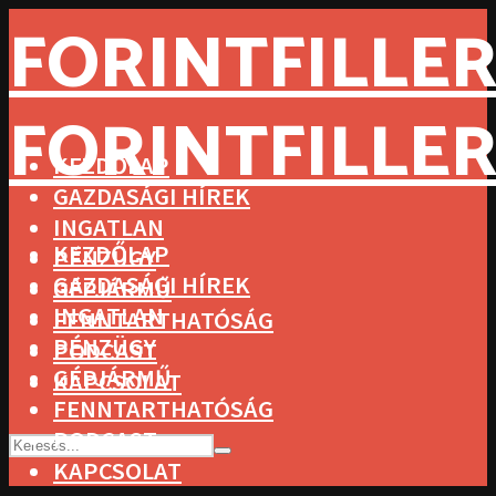
FORINTFILLER
FORINTFILLER
KEZDŐLAP
GAZDASÁGI HÍREK
INGATLAN
KEZDŐLAP
PÉNZÜGY
GAZDASÁGI HÍREK
GÉPJÁRMŰ
INGATLAN
FENNTARTHATÓSÁG
PÉNZÜGY
PODCAST
GÉPJÁRMŰ
KAPCSOLAT
FENNTARTHATÓSÁG
PODCAST
KAPCSOLAT