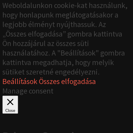
Weboldalunkon cookie-kat használunk,
hogy honlapunk meglátogatásakor a
legjobb élményt nyújthassuk. Az
„Összes elfogadása” gombra kattintva
Ön hozzájárul az összes süti
használatához. A "Beállítások" gombra
kattintva megadhatja, hogy melyik
sütiket szeretné engedélyezni.
Beállítások
Összes elfogadása
Manage consent
Close