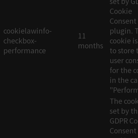
set by 
Cookie
Consent
cookielawinfo-
plugin. 
11
checkbox-
cookie i
months
performance
to store 
user con
for the 
in the c
"Perfor
The cook
set by t
GDPR Co
Consent 