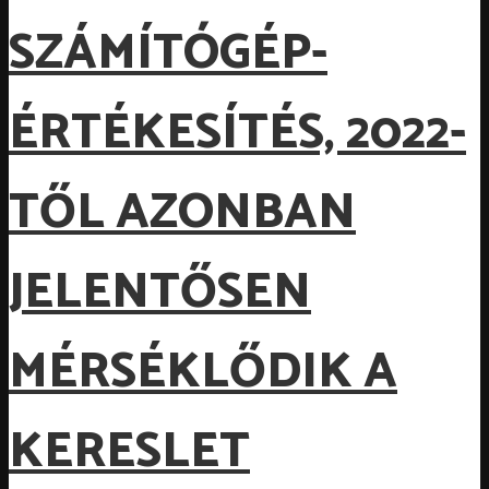
SZÁMÍTÓGÉP-
ÉRTÉKESÍTÉS, 2022-
TŐL AZONBAN
JELENTŐSEN
MÉRSÉKLŐDIK A
KERESLET