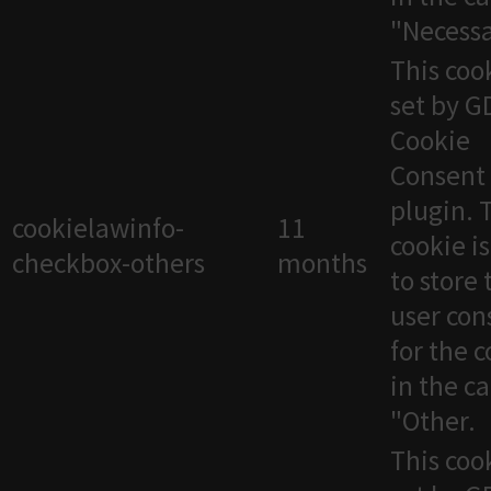
"Necessa
This cook
set by 
Cookie
Consent
plugin. 
cookielawinfo-
11
cookie i
checkbox-others
months
to store 
user con
for the 
in the c
"Other.
This cook