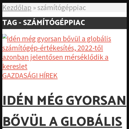
Kezdőlap
»
számítógéppiac
TAG - SZÁMÍTÓGÉPPIAC
GAZDASÁGI HÍREK
IDÉN MÉG GYORSAN
BŐVÜL A GLOBÁLIS