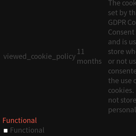
The cook
set by t
GDPR Co
Consent 
and is u
11
store wh
viewed_cookie_policy
months
or not u
consente
the use 
cookies. 
not stor
personal
Functional
Functional