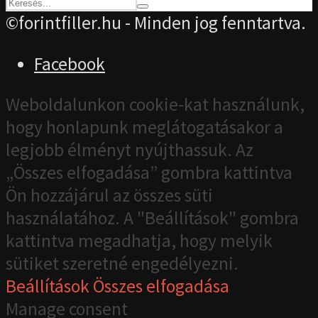
©forintfiller.hu - Minden jog fenntartva.
Facebook
Weboldalunkon cookie-kat használunk,
hogy honlapunk meglátogatásakor a
legjobb élményt nyújthassuk. Az
„Összes elfogadása” gombra kattintva
Ön hozzájárul az összes süti
használatához. A "Beállítások" gombra
kattintva megadhatja, hogy melyik
sütiket szeretné engedélyezni.
Beállítások
Összes elfogadása
Manage consent