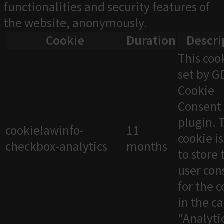
functionalities and security features of
the website, anonymously.
Cookie
Duration
Descri
This cook
set by 
Cookie
Consent
plugin. 
cookielawinfo-
11
cookie i
checkbox-analytics
months
to store 
user con
for the 
in the c
"Analytic