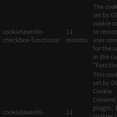
The cook
set by 
cookie c
cookielawinfo-
11
to recor
checkbox-functional
months
user con
for the 
in the c
"Functio
This cook
set by 
Cookie
Consent
plugin. 
cookielawinfo-
11
cookies 