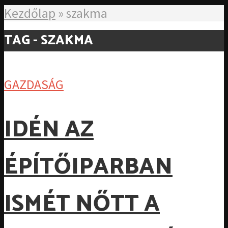
Kezdőlap
»
szakma
TAG - SZAKMA
GAZDASÁG
IDÉN AZ
ÉPÍTŐIPARBAN
ISMÉT NŐTT A