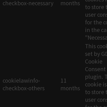
checkbox-necessary
months
to store 
user con
for the 
in the c
"Necessa
This cook
set by 
Cookie
Consent
plugin. 
cookielawinfo-
11
cookie i
checkbox-others
months
to store 
user con