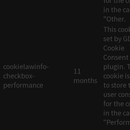
for the 
in the c
"Other.
This cook
set by 
Cookie
Consent
cookielawinfo-
plugin. 
11
checkbox-
cookie i
months
performance
to store 
user con
for the 
in the c
"Perfor