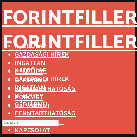
FORINTFILLER
FORINTFILLER
KEZDŐLAP
GAZDASÁGI HÍREK
INGATLAN
KEZDŐLAP
PÉNZÜGY
GAZDASÁGI HÍREK
GÉPJÁRMŰ
INGATLAN
FENNTARTHATÓSÁG
PÉNZÜGY
PODCAST
GÉPJÁRMŰ
KAPCSOLAT
FENNTARTHATÓSÁG
PODCAST
KAPCSOLAT