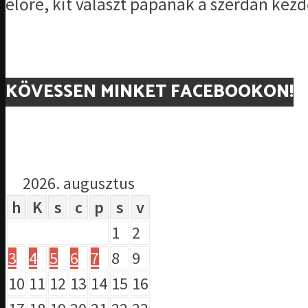
előre, kit választ pápának a szerdán kezd
KÖVESSEN MINKET FACEBOOKON!
2026. augusztus
h
K
s
c
p
s
v
1
2
3
4
5
6
7
8
9
10
11
12
13
14
15
16