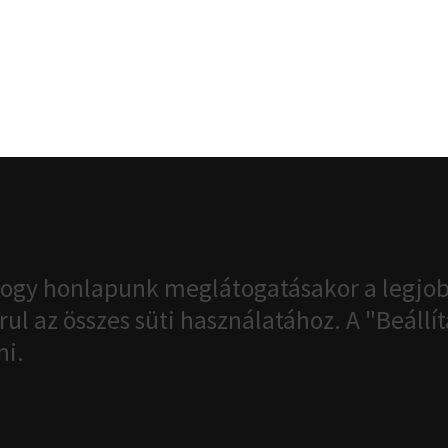
ogy honlapunk meglátogatásakor a legjob
ul az összes süti használatához. A "Beáll
ni.