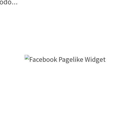
ődő...