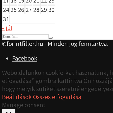
17
18
19
20
21
22
23
24
25
26
27
28
29
30
31
« júl
©forintfiller.hu - Minden jog fenntartva.
Facebook
Weboldalunkon cookie-kat használunk, h
elfogadása” gombra kattintva Ön hozzájár
hogy melyik sütiket szeretné engedélyez
Beállítások
Összes elfogadása
Manage consent