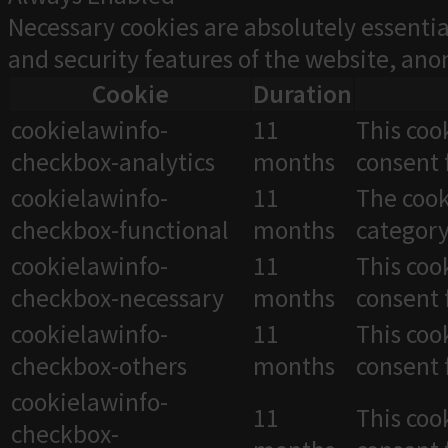
Necessary cookies are absolutely essentia
and security features of the website, an
Cookie
Duration
cookielawinfo-
11
This coo
checkbox-analytics
months
consent 
cookielawinfo-
11
The cook
checkbox-functional
months
category
cookielawinfo-
11
This coo
checkbox-necessary
months
consent 
cookielawinfo-
11
This coo
checkbox-others
months
consent 
cookielawinfo-
11
This coo
checkbox-