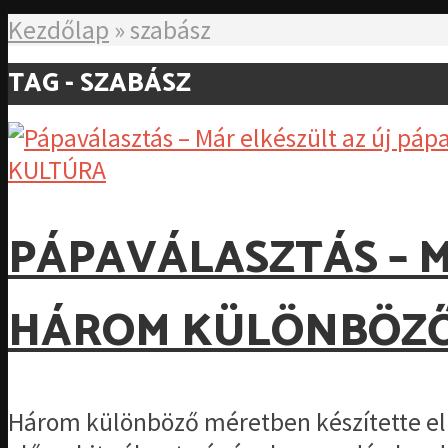
Kezdőlap
»
szabász
TAG - SZABÁSZ
KULTÚRA
PÁPAVÁLASZTÁS – M
HÁROM KÜLÖNBÖZŐ
Három különböző méretben készítette el 