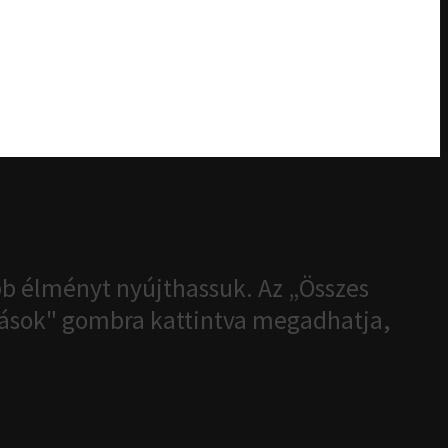
b élményt nyújthassuk. Az „Összes
ítások" gombra kattintva megadhatja,