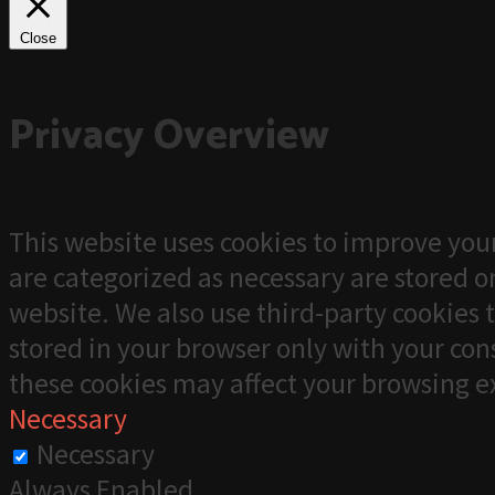
Close
Privacy Overview
This website uses cookies to improve your
are categorized as necessary are stored on
website. We also use third-party cookies 
stored in your browser only with your cons
these cookies may affect your browsing e
Necessary
Necessary
Always Enabled