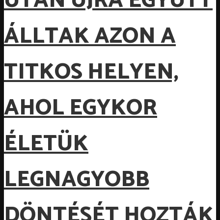
UTÁN ÚJRA EGYÜTT
ÁLLTAK AZON A
TITKOS HELYEN,
AHOL EGYKOR
ÉLETÜK
LEGNAGYOBB
DÖNTÉSÉT HOZTÁK