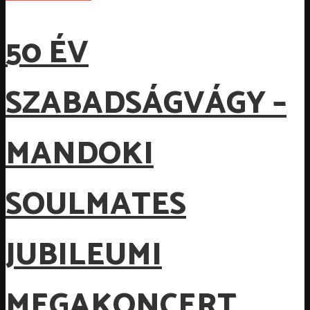
50 ÉV
SZABADSÁGVÁGY –
MANDOKI
SOULMATES
JUBILEUMI
MEGAKONCERT