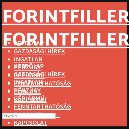
FORINTFILLER
FORINTFILLER
KEZDŐLAP
GAZDASÁGI HÍREK
INGATLAN
KEZDŐLAP
PÉNZÜGY
GAZDASÁGI HÍREK
GÉPJÁRMŰ
INGATLAN
FENNTARTHATÓSÁG
PÉNZÜGY
PODCAST
GÉPJÁRMŰ
KAPCSOLAT
FENNTARTHATÓSÁG
PODCAST
KAPCSOLAT