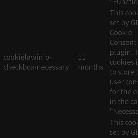
"Functio
This cook
set by 
Cookie
Consent
plugin. 
cookielawinfo-
11
cookies 
checkbox-necessary
months
to store 
user con
for the 
in the c
"Necessa
This cook
set by 