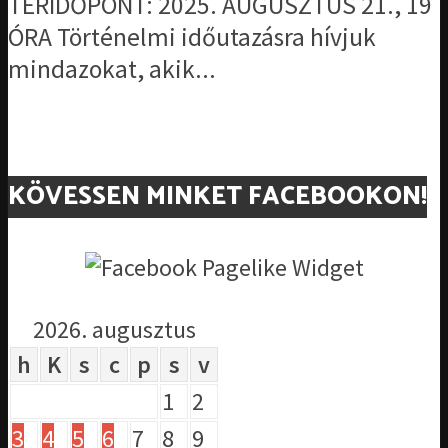
TÉRIDŐPONT: 2025. AUGUSZTUS 21., 19
ÓRA Történelmi időutazásra hívjuk
mindazokat, akik...
KÖVESSEN MINKET FACEBOOKON!
2026. augusztus
h
K
s
c
p
s
v
1
2
3
4
5
6
7
8
9