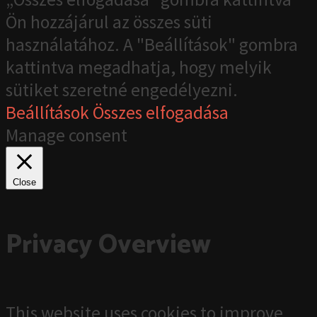
Ön hozzájárul az összes süti
használatához. A "Beállítások" gombra
kattintva megadhatja, hogy melyik
sütiket szeretné engedélyezni.
Beállítások
Összes elfogadása
Manage consent
Close
Privacy Overview
This website uses cookies to improve