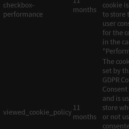
11
checkbox-
cookie i
months
performance
to store 
user con
for the 
in the c
"Perfor
The cook
set by t
GDPR Co
Consent 
and is u
11
store wh
viewed_cookie_policy
months
or not u
consente