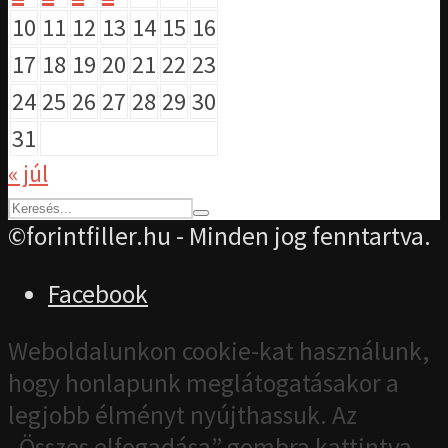
10
11
12
13
14
15
16
17
18
19
20
21
22
23
24
25
26
27
28
29
30
31
« júl
©forintfiller.hu - Minden jog fenntartva.
Facebook
Weboldalunkon cookie-kat használunk,
hogy honlapunk meglátogatásakor a
legjobb élményt nyújthassuk. Az
„Összes elfogadása” gombra kattintva