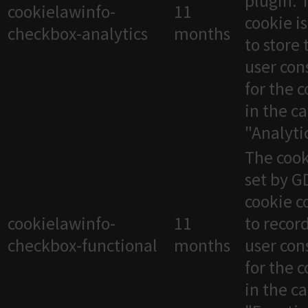
plugin. 
cookielawinfo-
11
cookie i
checkbox-analytics
months
to store 
user con
for the 
in the c
"Analytic
The cook
set by 
cookie c
cookielawinfo-
11
to recor
checkbox-functional
months
user con
for the 
in the c