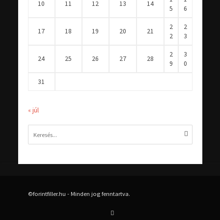
10
11
12
13
14
5
6
2
2
17
18
19
20
21
2
3
2
3
24
25
26
27
28
9
0
31
« júl
©forintfiller.hu - Minden jog fenntartva.