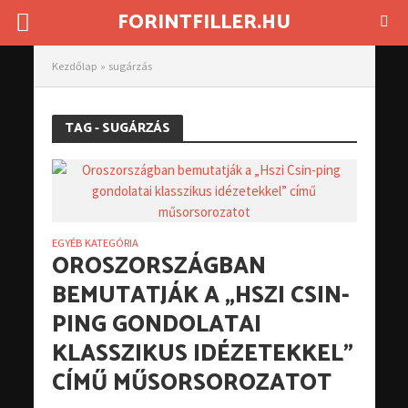
FORINTFILLER.HU
Kezdőlap
»
sugárzás
TAG - SUGÁRZÁS
EGYÉB KATEGÓRIA
OROSZORSZÁGBAN
BEMUTATJÁK A „HSZI CSIN-
PING GONDOLATAI
KLASSZIKUS IDÉZETEKKEL”
CÍMŰ MŰSORSOROZATOT