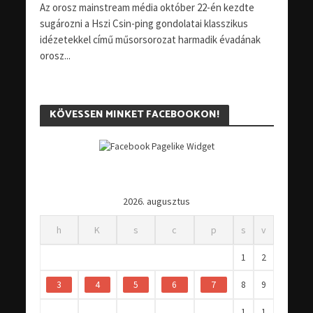
Az orosz mainstream média október 22-én kezdte
sugározni a Hszi Csin-ping gondolatai klasszikus
idézetekkel című műsorsorozat harmadik évadának
orosz...
KÖVESSEN MINKET FACEBOOKON!
2026. augusztus
h
K
s
c
p
s
v
1
2
3
4
5
6
7
8
9
1
1