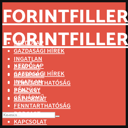
FORINTFILLER
FORINTFILLER
KEZDŐLAP
GAZDASÁGI HÍREK
INGATLAN
KEZDŐLAP
PÉNZÜGY
GAZDASÁGI HÍREK
GÉPJÁRMŰ
INGATLAN
FENNTARTHATÓSÁG
PÉNZÜGY
PODCAST
GÉPJÁRMŰ
KAPCSOLAT
FENNTARTHATÓSÁG
PODCAST
KAPCSOLAT