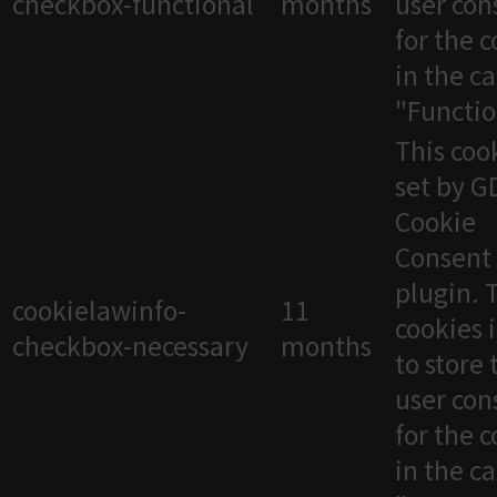
checkbox-functional
months
user con
for the 
in the c
"Functio
This cook
set by 
Cookie
Consent
plugin. 
cookielawinfo-
11
cookies 
checkbox-necessary
months
to store 
user con
for the 
in the c