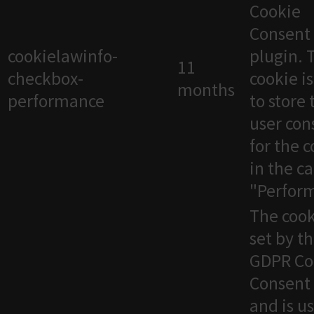
Cookie
Consent
cookielawinfo-
plugin. 
11
checkbox-
cookie i
months
performance
to store 
user con
for the 
in the c
"Perfor
The cook
set by t
GDPR Co
Consent 
and is u