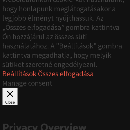
hogy honlapunk meglátogatásakor a
legjobb élményt nyújthassuk. Az
„Összes elfogadása” gombra kattintva
Ön hozzájárul az összes süti
használatához. A "Beállítások" gombra
kattintva megadhatja, hogy melyik
sütiket szeretné engedélyezni.
Beállítások
Összes elfogadása
Manage consent
Close
Privacy Overview