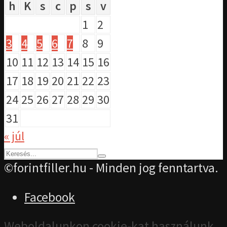
h
K
s
c
p
s
v
1
2
3
4
5
6
7
8
9
10
11
12
13
14
15
16
17
18
19
20
21
22
23
24
25
26
27
28
29
30
31
« júl
©forintfiller.hu - Minden jog fenntartva.
Facebook
Weboldalunkon cookie-kat használunk,