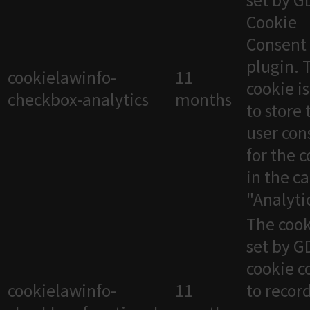
set by 
Cookie
Consent
plugin. 
cookielawinfo-
11
cookie i
checkbox-analytics
months
to store 
user con
for the 
in the c
"Analytic
The cook
set by 
cookie c
cookielawinfo-
11
to recor