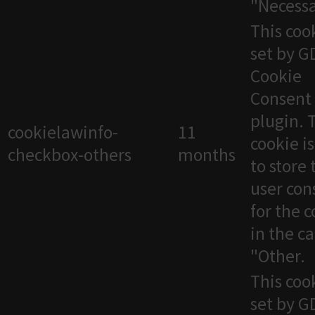
"Necessa
This cook
set by 
Cookie
Consent
plugin. 
cookielawinfo-
11
cookie i
checkbox-others
months
to store 
user con
for the 
in the c
"Other.
This cook
set by 