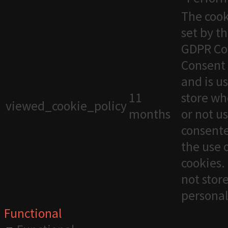
The cook
set by t
GDPR Co
Consent 
and is u
11
store wh
viewed_cookie_policy
months
or not u
consente
the use 
cookies. 
not stor
personal
Functional