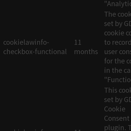
"Analytic
The cook
set by 
cookie c
cookielawinfo-
11
to recor
checkbox-functional
months
user con
for the 
in the c
"Functio
This cook
set by 
Cookie
Consent
plugin. 