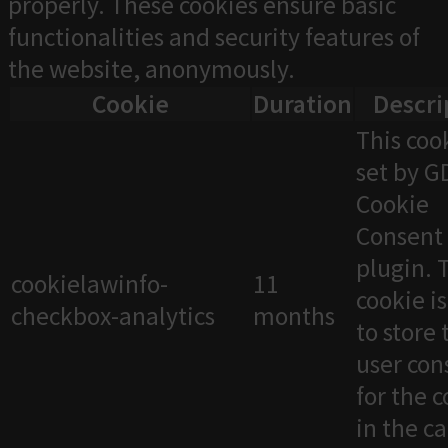
properly. These cookies ensure basic
functionalities and security features of
the website, anonymously.
Cookie
Duration
Descri
This cook
set by 
Cookie
Consent
plugin. 
cookielawinfo-
11
cookie i
checkbox-analytics
months
to store 
user con
for the 
in the c