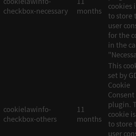
cookielawinfo-
11
cookies 
checkbox-necessary
months
to store 
user con
for the 
in the c
"Necessa
This cook
set by 
Cookie
Consent
plugin. 
cookielawinfo-
11
cookie i
checkbox-others
months
to store 
user con