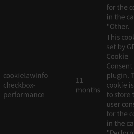
for the 
in the c
"Other.
This cook
set by 
Cookie
Consent
cookielawinfo-
plugin. 
11
checkbox-
cookie i
months
performance
to store 
user con
for the 
in the c
"Perfor