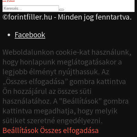
©forintfiller.hu - Minden jog fenntartva.
Facebook
Weboldalunkon cookie-kat használunk,
hogy honlapunk meglátogatásakor a
legjobb élményt nyújthassuk. Az
„Összes elfogadása” gombra kattintva
Ön hozzájárul az összes süti
használatához. A "Beállítások" gombra
kattintva megadhatja, hogy melyik
sütiket szeretné engedélyezni.
Beállítások
Összes elfogadása