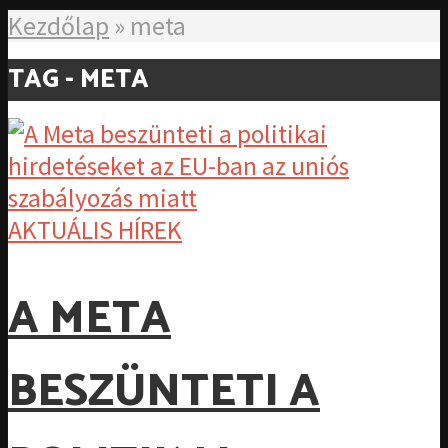
Kezdőlap
»
meta
TAG - META
AKTUÁLIS HÍREK
A META
BESZÜNTETI A