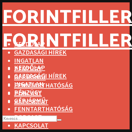
FORINTFILLER
FORINTFILLER
KEZDŐLAP
GAZDASÁGI HÍREK
INGATLAN
KEZDŐLAP
PÉNZÜGY
GAZDASÁGI HÍREK
GÉPJÁRMŰ
INGATLAN
FENNTARTHATÓSÁG
PÉNZÜGY
PODCAST
GÉPJÁRMŰ
KAPCSOLAT
FENNTARTHATÓSÁG
PODCAST
KAPCSOLAT