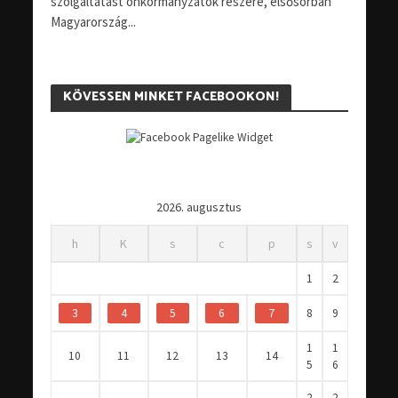
szolgáltatást önkormányzatok részére, elsősorban
Magyarország...
KÖVESSEN MINKET FACEBOOKON!
2026. augusztus
h
K
s
c
p
s
v
1
2
3
4
5
6
7
8
9
1
1
10
11
12
13
14
5
6
2
2