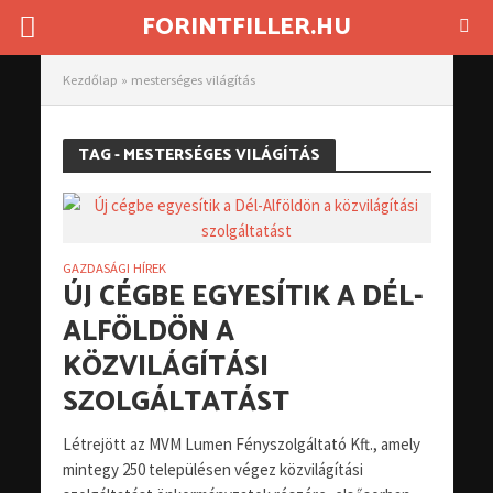
FORINTFILLER.HU
Kezdőlap
»
mesterséges világítás
TAG - MESTERSÉGES VILÁGÍTÁS
GAZDASÁGI HÍREK
ÚJ CÉGBE EGYESÍTIK A DÉL-
ALFÖLDÖN A
KÖZVILÁGÍTÁSI
SZOLGÁLTATÁST
Létrejött az MVM Lumen Fényszolgáltató Kft., amely
mintegy 250 településen végez közvilágítási