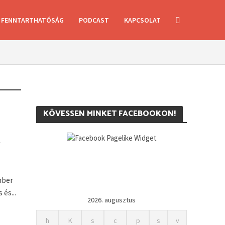
FENNTARTHATÓSÁG
PODCAST
KAPCSOLAT
KÖVESSEN MINKET FACEBOOKON!
K
mber
és...
2026. augusztus
h
K
s
c
p
s
v