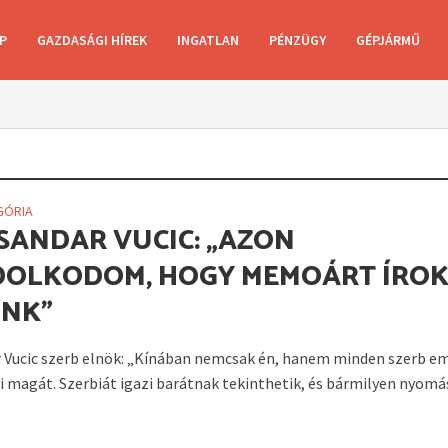
P
GAZDASÁGI HÍREK
INGATLAN
PÉNZÜGY
GÉPJÁRMŰ
GÓRIA
SANDAR VUCIC: „AZON
OLKODOM, HOGY MEMOÁRT ÍRO
NK”
 Vucic szerb elnök: „Kínában nemcsak én, hanem minden szerb e
i magát. Szerbiát igazi barátnak tekinthetik, és bármilyen nyomás 