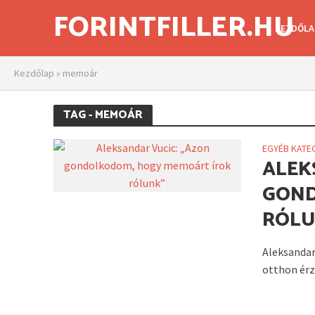
FORINTFILLER.HU
KEZDŐLA
Kezdőlap
»
memoár
TAG - MEMOÁR
EGYÉB KATE
ALEK
GOND
RÓLU
Aleksandar
otthon érz