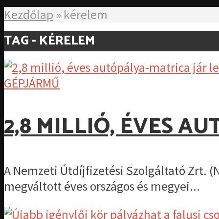
Kezdőlap
»
kérelem
TAG - KÉRELEM
GÉPJÁRMŰ
2,8 MILLIÓ, ÉVES A
A Nemzeti Útdíjfizetési Szolgáltató Zrt. (
megváltott éves országos és megyei...