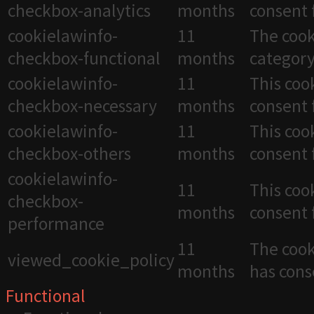
checkbox-analytics
months
consent 
cookielawinfo-
11
The cook
checkbox-functional
months
category
cookielawinfo-
11
This coo
checkbox-necessary
months
consent 
cookielawinfo-
11
This coo
checkbox-others
months
consent 
cookielawinfo-
11
This coo
checkbox-
months
consent 
performance
11
The cook
viewed_cookie_policy
months
has cons
Functional