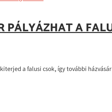
R PÁLYÁZHAT A FALU
iterjed a falusi csok, így további házvás