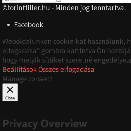
©forintfiller.hu - Minden jog fenntartva.
Facebook
Weboldalunkon cookie-kat használunk, h
elfogadása” gombra kattintva Ön hozzájár
hogy melyik sütiket szeretné engedélyez
Beállítások
Összes elfogadása
Manage consent
Close
Privacy Overview