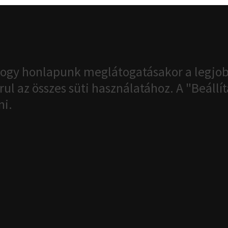
ogy honlapunk meglátogatásakor a legjob
ul az összes süti használatához. A "Beáll
ni.