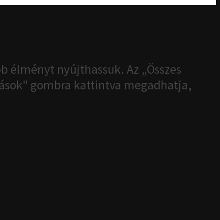
b élményt nyújthassuk. Az „Összes
ítások" gombra kattintva megadhatja,