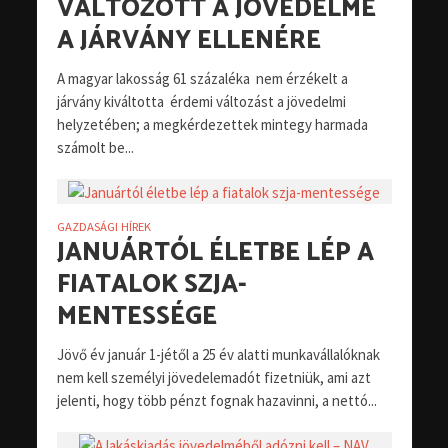
VÁLTOZOTT A JÖVEDELME
A JÁRVÁNY ELLENÉRE
A magyar lakosság 61 százaléka nem érzékelt a
járvány kiváltotta érdemi változást a jövedelmi
helyzetében; a megkérdezettek mintegy harmada
számolt be...
GAZDASÁGI HÍREK
JANUÁRTÓL ÉLETBE LÉP A
FIATALOK SZJA-
MENTESSÉGE
Jövő év január 1-jétől a 25 év alatti munkavállalóknak
nem kell személyi jövedelemadót fizetniük, ami azt
jelenti, hogy több pénzt fognak hazavinni, a nettó...