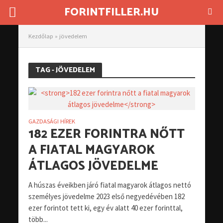
FORINTFILLER.HU
Kezdőlap
»
jövedelem
TAG - JÖVEDELEM
GAZDASÁGI HÍREK
182 EZER FORINTRA NŐTT
A FIATAL MAGYAROK
ÁTLAGOS JÖVEDELME
A húszas éveikben járó fiatal magyarok átlagos nettó
személyes jövedelme 2023 első negyedévében 182
ezer forintot tett ki, egy év alatt 40 ezer forinttal,
több...