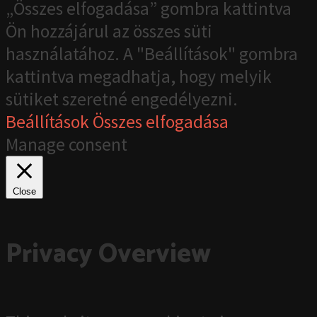
„Összes elfogadása” gombra kattintva
Ön hozzájárul az összes süti
használatához. A "Beállítások" gombra
kattintva megadhatja, hogy melyik
sütiket szeretné engedélyezni.
Beállítások
Összes elfogadása
Manage consent
Close
Privacy Overview