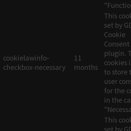
"Functio
This cook
set by 
Cookie
Consent
plugin. 
cookielawinfo-
11
cookies 
checkbox-necessary
months
to store 
user con
for the 
in the c
"Necessa
This cook
set by 