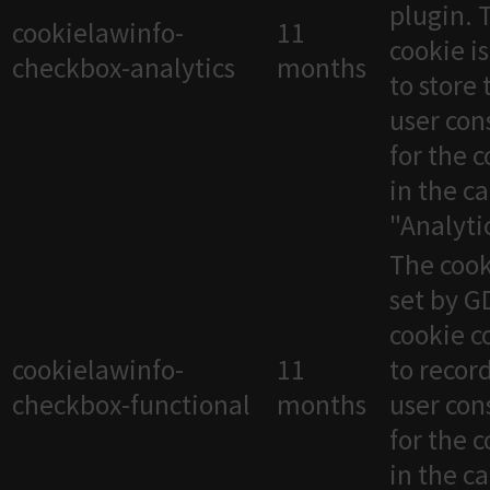
plugin. 
cookielawinfo-
11
cookie i
checkbox-analytics
months
to store 
user con
for the 
in the c
"Analytic
The cook
set by 
cookie c
cookielawinfo-
11
to recor
checkbox-functional
months
user con
for the 
in the c