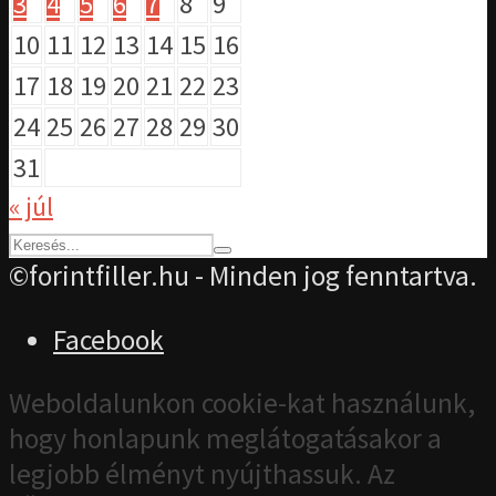
3
4
5
6
7
8
9
10
11
12
13
14
15
16
17
18
19
20
21
22
23
24
25
26
27
28
29
30
31
« júl
©forintfiller.hu - Minden jog fenntartva.
Facebook
Weboldalunkon cookie-kat használunk,
hogy honlapunk meglátogatásakor a
legjobb élményt nyújthassuk. Az