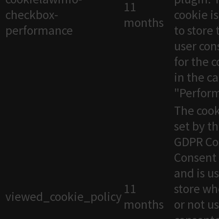
11
checkbox-
cookie i
months
performance
to store 
user con
for the 
in the c
"Perfor
The cook
set by t
GDPR Co
Consent 
and is u
11
store wh
viewed_cookie_policy
months
or not u