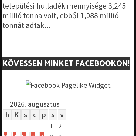
települési hulladék mennyisége 3,245
millió tonna volt, ebből 1,088 millió
tonnát adtak...
KÖVESSEN MINKET FACEBOOKON!
2026. augusztus
h
K
s
c
p
s
v
1
2