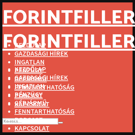
FORINTFILLER
FORINTFILLER
KEZDŐLAP
GAZDASÁGI HÍREK
INGATLAN
KEZDŐLAP
PÉNZÜGY
GAZDASÁGI HÍREK
GÉPJÁRMŰ
INGATLAN
FENNTARTHATÓSÁG
PÉNZÜGY
PODCAST
GÉPJÁRMŰ
KAPCSOLAT
FENNTARTHATÓSÁG
PODCAST
KAPCSOLAT