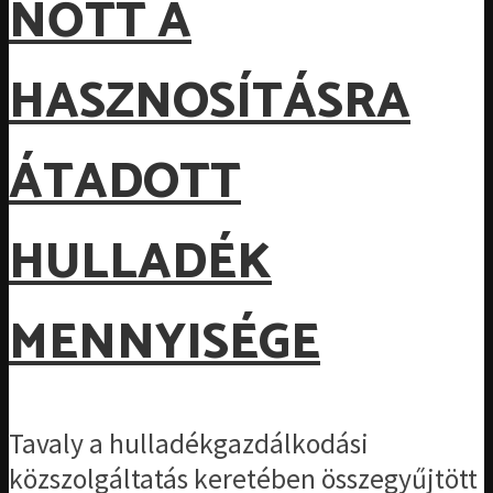
NŐTT A
HASZNOSÍTÁSRA
ÁTADOTT
HULLADÉK
MENNYISÉGE
Tavaly a hulladékgazdálkodási
közszolgáltatás keretében összegyűjtött