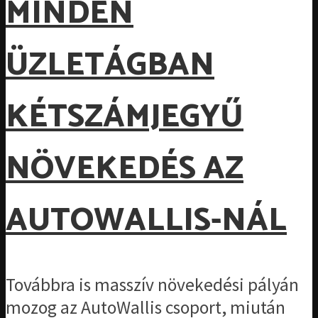
MINDEN
ÜZLETÁGBAN
KÉTSZÁMJEGYŰ
NÖVEKEDÉS AZ
AUTOWALLIS-NÁL
Továbbra is masszív növekedési pályán
mozog az AutoWallis csoport, miután