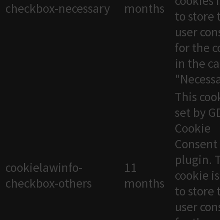
cookies 
checkbox-necessary
months
to store 
user con
for the 
in the c
"Necessa
This cook
set by 
Cookie
Consent
plugin. 
cookielawinfo-
11
cookie i
checkbox-others
months
to store 
user con