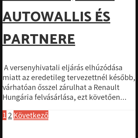
AUTOWALLIS ÉS
PARTNERE
A versenyhivatali eljárás elhúzódása
miatt az eredetileg tervezettnél később,
várhatóan ősszel zárulhat a Renault
Hungária felvásárlása, ezt követően...
1
2
Következő