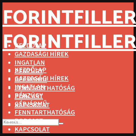
FORINTFILLER
FORINTFILLER
KEZDŐLAP
GAZDASÁGI HÍREK
INGATLAN
KEZDŐLAP
PÉNZÜGY
GAZDASÁGI HÍREK
GÉPJÁRMŰ
INGATLAN
FENNTARTHATÓSÁG
PÉNZÜGY
PODCAST
GÉPJÁRMŰ
KAPCSOLAT
FENNTARTHATÓSÁG
PODCAST
KAPCSOLAT