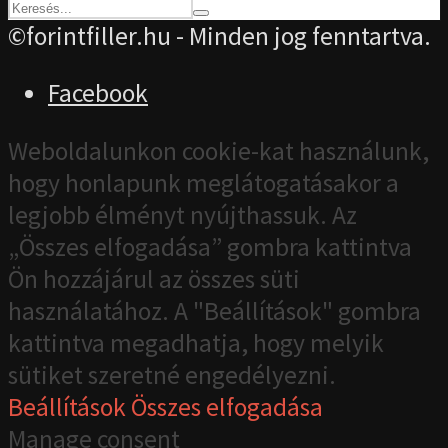
©forintfiller.hu - Minden jog fenntartva.
Facebook
Weboldalunkon cookie-kat használunk,
hogy honlapunk meglátogatásakor a
legjobb élményt nyújthassuk. Az
„Összes elfogadása” gombra kattintva
Ön hozzájárul az összes süti
használatához. A "Beállítások" gombra
kattintva megadhatja, hogy melyik
sütiket szeretné engedélyezni.
Beállítások
Összes elfogadása
Manage consent