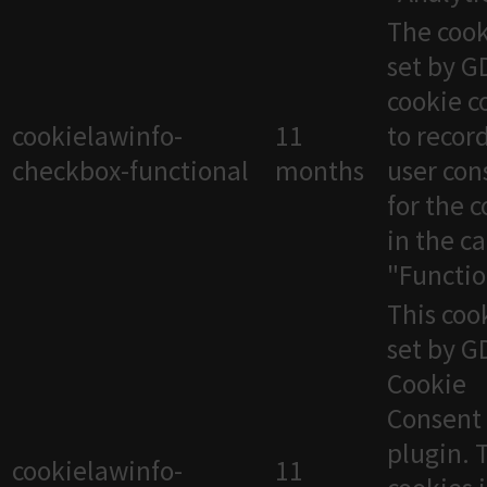
The cook
set by 
cookie c
cookielawinfo-
11
to recor
checkbox-functional
months
user con
for the 
in the c
"Functio
This cook
set by 
Cookie
Consent
plugin. 
cookielawinfo-
11