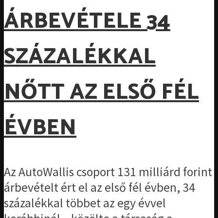
ÁRBEVÉTELE 34
SZÁZALÉKKAL
NŐTT AZ ELSŐ FÉL
ÉVBEN
Az AutoWallis csoport 131 milliárd forint
árbevételt ért el az első fél évben, 34
százalékkal többet az egy évvel