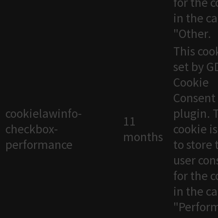
for the 
in the c
"Other.
This cook
set by 
Cookie
Consent
cookielawinfo-
plugin. 
11
checkbox-
cookie i
months
performance
to store 
user con
for the 
in the c
"Perfor