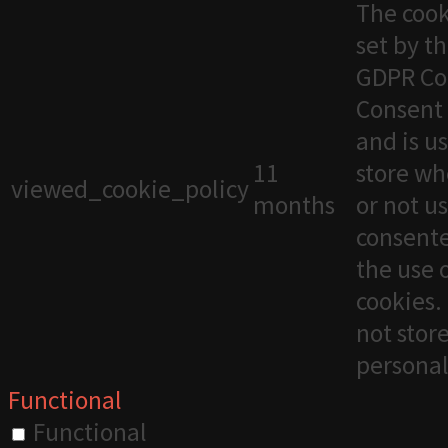
The cook
set by t
GDPR Co
Consent 
and is u
11
store wh
viewed_cookie_policy
months
or not u
consente
the use 
cookies. 
not stor
personal
Functional
Functional