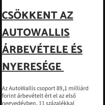
CSÖKKENT AZ
AUTOWALLIS
ÁRBEVÉTELE ÉS
NYERESÉGE
Az AutoWallis csoport 89,1 milliárd
forint árbevételt ért el az első
negyedévben, 11 százalékkal