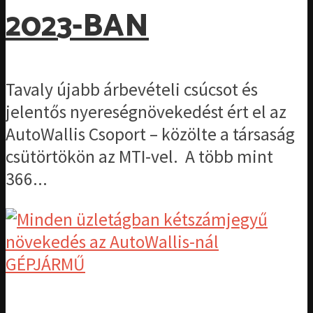
2023-BAN
Tavaly újabb árbevételi csúcsot és
jelentős nyereségnövekedést ért el az
AutoWallis Csoport – közölte a társaság
csütörtökön az MTI-vel. A több mint
366...
GÉPJÁRMŰ