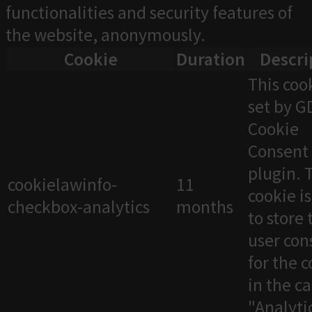
functionalities and security features of
the website, anonymously.
Cookie
Duration
Descri
This cook
set by 
Cookie
Consent
plugin. 
cookielawinfo-
11
cookie i
checkbox-analytics
months
to store 
user con
for the 
in the c
"Analytic