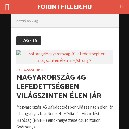
FORINTFILLER.HU
Kezdőlap
»
4g
TAG - 4G
GAZDASÁGI HÍREK
MAGYARORSZÁG 4G
LEFEDETTSÉGBEN
VILÁGSZINTEN ÉLEN JÁR
Magyarország 4G lefedettségben világszinten élen jár
– hangsúlyozta a Nemzeti Média- és Hírközlési
Hatóság (NMHH) elnökhelyettese csütörtökön
Győrben, a...