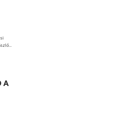
si
zló...
 A