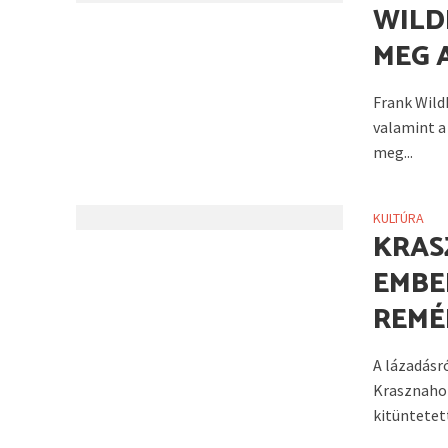
WILD
MEG 
Frank Wild
valamint a 
meg...
KULTÚRA
KRAS
EMBE
REMÉ
A lázadásr
Krasznahor
kitüntetett