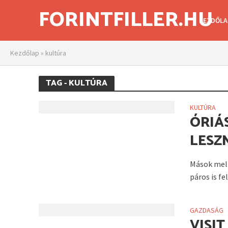
FORINTFILLER.HU
KEZDŐLA
Kezdőlap
»
kultúra
TAG - KULTÚRA
KULTÚRA
ÓRIÁ
LESZ
Mások mell
páros is fe
GAZDASÁG
VISIT