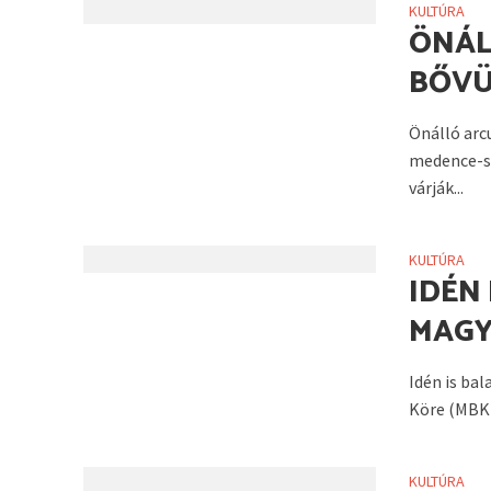
KULTÚRA
ÖNÁL
BŐVÜ
Önálló arc
medence-sz
várják...
KULTÚRA
IDÉN
MAGY
Idén is ba
Köre (MBK)
KULTÚRA