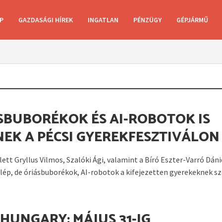
P
GAZDASÁGI HÍREK
INGATLAN
PÉNZÜGY
GÉPJÁRMŰ
SBUBORÉKOK ÉS AI-ROBOTOK IS
NEK A PÉCSI GYEREKFESZTIVÁLON
ett Gryllus Vilmos, Szalóki Ági, valamint a Bíró Eszter-Varró Dáni
llép, de óriásbuborékok, AI-robotok a kifejezetten gyerekeknek szó
 HUNGARY: MÁJUS 31-IG