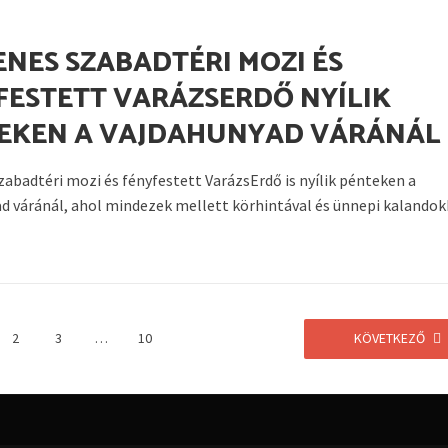
ENES SZABADTÉRI MOZI ÉS
FESTETT VARÁZSERDŐ NYÍLIK
EKEN A VAJDAHUNYAD VÁRÁNÁL
zabadtéri mozi és fényfestett VarázsErdő is nyílik pénteken a
d váránál, ahol mindezek mellett körhintával és ünnepi kalandokk
2
3
…
10
KÖVETKEZŐ