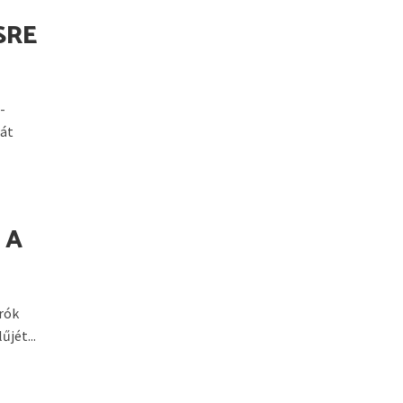
SRE
-
 át
 A
írók
jét...