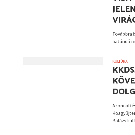
JELE
VIRÁ
Továbbra is
határidő m
KULTÚRA
KKDS
KÖVE
DOL
Azonnali é
Közgyűjte
Balázs kultu