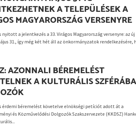
NTKEZHETNEK A TELEPÜLÉSEK A
GOS MAGYARORSZÁG VERSENYRE
 nyitott a jelentkezés a 33. Virágos Magyarország versenyre: az új
ájus 31., így még két hét áll az önkormányzatok rendelkezésére, h
Z: AZONNALI BÉREMELÉST
TELNEK A KULTURÁLIS SZFÉRÁB
GOZÓK
s érdemi béremelést követelve elnökségi petíciót adott át a
ményi és Közművelődési Dolgozók Szakszervezete (KKDSZ) Hank
rális...