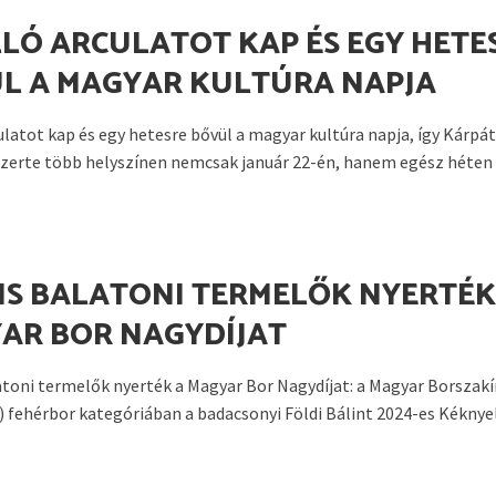
LÓ ARCULATOT KAP ÉS EGY HETE
L A MAGYAR KULTÚRA NAPJA
ulatot kap és egy hetesre bővül a magyar kultúra napja, így Kárpát
erte több helyszínen nemcsak január 22-én, hanem egész héten
 IS BALATONI TERMELŐK NYERTÉK
AR BOR NAGYDÍJAT
latoni termelők nyerték a Magyar Bor Nagydíjat: a Magyar Borszak
 fehérbor kategóriában a badacsonyi Földi Bálint 2024-es Kéknyelű