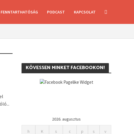
FENNTARTHATÓSÁG
PODCAST
KAPCSOLAT
KÖVESSEN MINKET FACEBOOKON!
el
ló...
2026. augusztus
h
K
s
c
p
s
v