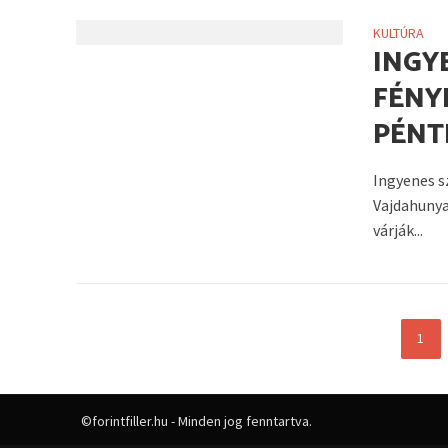
KULTÚRA
INGY
FÉNY
PÉNT
Ingyenes s
Vajdahunya
várják...
1
©forintfiller.hu - Minden jog fenntartva.