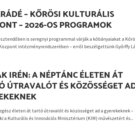
RÁDÉ – KŐRÖSI KULTURÁLIS
ONT – 2026-OS PROGRAMOK
esztendőben is seregnyi programmal várják a kőbányaiakat a Kőrö
 Központ intézményrendszerében – erről beszélgettünk Győrffy Lás
K IRÉN: A NÉPTÁNC ÉLETEN ÁT
Ó ÚTRAVALÓT ÉS KÖZÖSSÉGET AD
EKEKNEK
egész életen át tartó útravalót és közösséget ad a gyerekeknek –
ki a Kulturális és Innovációs Minisztérium (KIM) művészetért és...