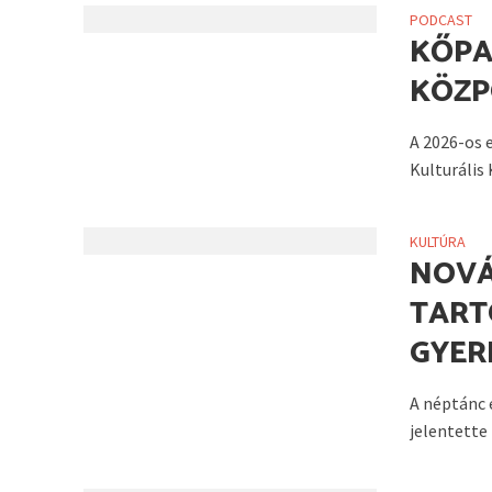
PODCAST
KŐPA
KÖZP
A 2026-os 
Kulturális
KULTÚRA
NOVÁ
TART
GYER
A néptánc 
jelentette 