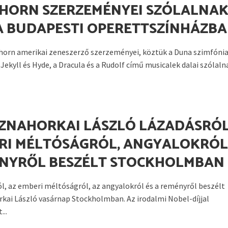
HORN SZERZEMÉNYEI SZÓLALNA
A BUDAPESTI OPERETTSZÍNHÁZB
horn amerikai zeneszerző szerzeményei, köztük a Duna szimfónia
Jekyll és Hyde, a Dracula és a Rudolf című musicalek dalai szólaln
ZNAHORKAI LÁSZLÓ LÁZADÁSRÓL
RI MÉLTÓSÁGRÓL, ANGYALOKRÓL
NYRŐL BESZÉLT STOCKHOLMBAN
ól, az emberi méltóságról, az angyalokról és a reményről beszélt
kai László vasárnap Stockholmban. Az irodalmi Nobel-díjjal
...